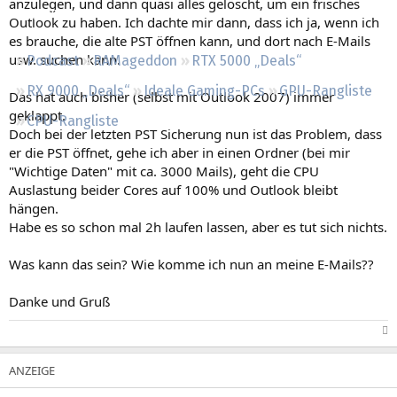
anzulegen, und dann quasi alles gelöscht, um ein frisches
Regeln
Outlook zu haben. Ich dachte mir dann, dass ich ja, wenn ich
es brauche, die alte PST öffnen kann, und dort nach E-Mails
usw. suchen kann.
Podcast
RAMageddon
RTX 5000 „Deals“
RX 9000 „Deals“
Ideale Gaming-PCs
GPU-Rangliste
Das hat auch bisher (selbst mit Outlook 2007) immer
geklappt.
CPU-Rangliste
Doch bei der letzten PST Sicherung nun ist das Problem, dass
er die PST öffnet, gehe ich aber in einen Ordner (bei mir
"Wichtige Daten" mit ca. 3000 Mails), geht die CPU
Auslastung beider Cores auf 100% und Outlook bleibt
hängen.
Habe es so schon mal 2h laufen lassen, aber es tut sich nichts.
Was kann das sein? Wie komme ich nun an meine E-Mails??
Danke und Gruß
​