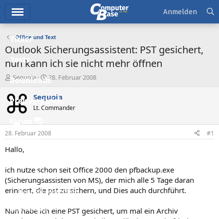
Hauptmenü
Anmelden
Office und Text
Ticker
Outlook Sicherungsassistent: PST gesichert,
Tests
nun kann ich sie nicht mehr öffnen
E
E
Sequoia
28. Februar 2008
Downloads
r
r
s
s
Sequoia
Preisvergleich
t
t
Lt. Commander
e
e
l
l
Forum
l
l
28. Februar 2008
#1
e
t
Aktuelles
r
a
Hallo,
m
Empfohlene Inhalte
ich nutze schon seit Office 2000 den pfbackup.exe
Neue Beiträge
(Sicherungsassisten von MS), der mich alle 5 Tage daran
erinnert, die pst zu sichern, und Dies auch durchführt.
Neueste Aktivitäten
Leserartikel
Nun habe ich eine PST gesichert, um mal ein Archiv