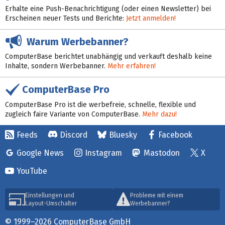
Erhalte eine Push-Benachrichtigung (oder einen Newsletter) bei
Erscheinen neuer Tests und Berichte:
Jetzt anmelden!
Warum Werbebanner?
ComputerBase berichtet unabhängig und verkauft deshalb keine
Inhalte, sondern Werbebanner.
Mehr erfahren!
ComputerBase Pro
ComputerBase Pro ist die werbefreie, schnelle, flexible und
zugleich faire Variante von ComputerBase.
Mehr dazu!
Feeds
Discord
Bluesky
Facebook
Google News
Instagram
Mastodon
X
YouTube
Einstellungen und
Probleme mit einem
Layout-Umschalter
Werbebanner?
© 1999–2026 ComputerBase GmbH