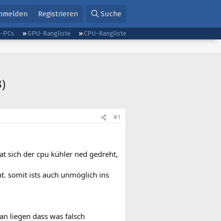
nmelden
Registrieren
Suche
g-PCs
GPU-Rangliste
CPU-Rangliste
)
#1
t sich der cpu kühler ned gedreht,
. somit ists auch unmöglich ins
ran liegen dass was falsch