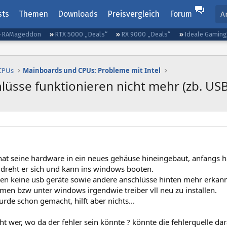
sts
Themen
Downloads
Preisvergleich
Forum
A
RAMageddon
RTX 5000 „Deals“
RX 9000 „Deals“
Ideale Gamin
 CPUs
Mainboards und CPUs: Probleme mit Intel
üsse funktionieren nicht mehr (zb. USB
at seine hardware in ein neues gehäuse hineingebaut, anfangs ha
 dreht er sich und kann ins windows booten.
en keine usb geräte sowie andere anschlüsse hinten mehr erkannt
men bzw unter windows irgendwie treiber vll neu zu installen.
urde schon gemacht, hilft aber nichts...
cht wer, wo da der fehler sein könnte ? könnte die fehlerquelle da