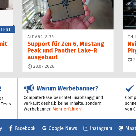
TEST
AIDA64 8.35
CHI
mit
Support für Zen 6, Mustang
Nvi
Peak und Panther Lake-R
Ph
ausgebaut
2
28.07.2026
Warum Werbebanner?
!
ComputerBase berichtet unabhängig und
Compu
er
verkauft deshalb keine Inhalte, sondern
schne
 Tests
Werbebanner.
Mehr erfahren!
von 
y
Facebook
Google News
Instagram
Mas