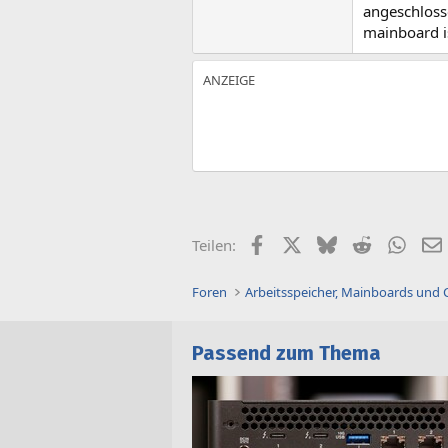
angeschlosse
mainboard i
Facebook
X (Twitter)
Bluesky
Reddit
What
Teilen:
Foren
Arbeitsspeicher, Mainboards und
Passend zum Thema