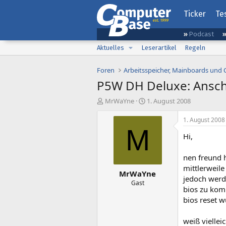
Ticker
Te
Podcast
Aktuelles
Leserartikel
Regeln
Foren
Arbeitsspeicher, Mainboards und
P5W DH Deluxe: Anschl
E
E
MrWaYne
1. August 2008
r
r
s
s
1. August 2008
t
t
M
Hi,
e
e
l
l
l
l
nen freund h
e
t
mittlerweile
MrWaYne
r
a
jedoch werd
m
Gast
bios zu kom
bios reset w
weiß viellei