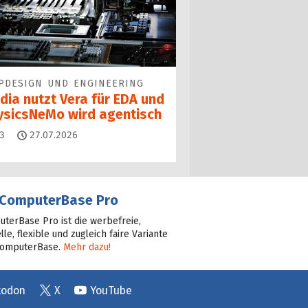
PDESIGN UND ENGINEERING
dia nutzt Vera für EDA und
ysicsNeMo wird agentisch
Kommentare
3
27.07.2026
ComputerBase Pro
terBase Pro ist die werbefreie,
lle, flexible und zugleich faire Variante
ComputerBase.
Mehr dazu!
todon
X
YouTube