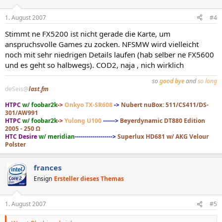
1. August 2007
#4
Stimmt ne FX5200 ist nicht gerade die Karte, um
anspruchsvolle Games zu zocken. NFSMW wird vielleicht
noch mit sehr niedrigen Details laufen (hab selber ne FX5600
und es geht so halbwegs). COD2, naja , nich wirklich
so
good bye
and
so long
deSeis@
last.fm
HTPC
w/ foobar2k
->
Onkyo TX-SR608
->
Nubert nuBox: 511/CS411/DS-
301/AW991
HTPC
w/ foobar2k
->
Yulong U100
------>
Beyerdynamic DT880 Edition
2005 - 250 Ω
HTC Desire
w/ meridian
------------------->
Superlux HD681 w/ AKG Velour
Polster
frances
Ensign
Ersteller dieses Themas
1. August 2007
#5