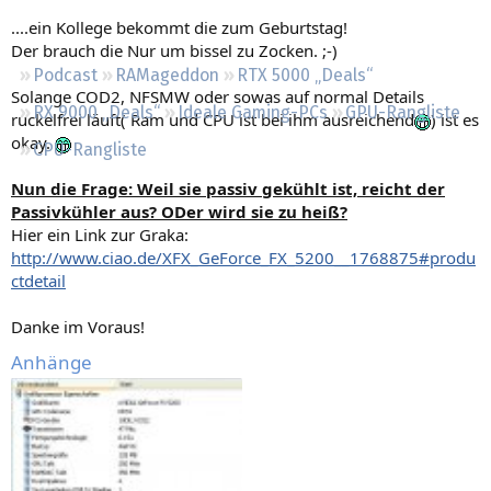
Regeln
....ein Kollege bekommt die zum Geburtstag!
Der brauch die Nur um bissel zu Zocken. ;-)
Podcast
RAMageddon
RTX 5000 „Deals“
Solange COD2, NFSMW oder sowas auf normal Details
RX 9000 „Deals“
Ideale Gaming-PCs
GPU-Rangliste
ruckelfrei läuft( Ram und CPU ist bei ihm ausreichend
) ist es
okay.
CPU-Rangliste
Nun die Frage: Weil sie passiv gekühlt ist, reicht der
Passivkühler aus? ODer wird sie zu heiß?
Hier ein Link zur Graka:
http://www.ciao.de/XFX_GeForce_FX_5200__1768875#produ
ctdetail
Danke im Voraus!
Anhänge