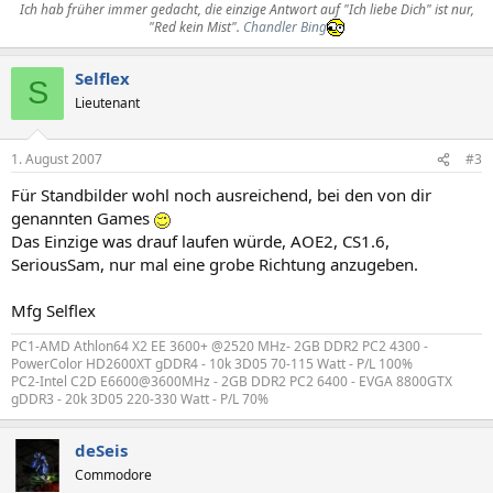
Ich hab früher immer gedacht, die einzige Antwort auf "Ich liebe Dich" ist nur,
"Red kein Mist".
Chandler Bing
Selflex
S
Lieutenant
1. August 2007
#3
Für Standbilder wohl noch ausreichend, bei den von dir
genannten Games
Das Einzige was drauf laufen würde, AOE2, CS1.6,
SeriousSam, nur mal eine grobe Richtung anzugeben.
Mfg Selflex
PC1-AMD Athlon64 X2 EE 3600+ @2520 MHz- 2GB DDR2 PC2 4300 -
PowerColor HD2600XT gDDR4 - 10k 3D05 70-115 Watt - P/L 100%
PC2-Intel C2D E6600@3600MHz - 2GB DDR2 PC2 6400 - EVGA 8800GTX
gDDR3 - 20k 3D05 220-330 Watt - P/L 70%
deSeis
Commodore