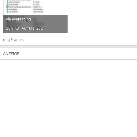
via everest.jpg
36,9 KB · Aufrufe: 202
mfg Frances