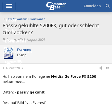
Hauptmenü
Anmelden
Grafikkarten: Diskussionen
Ticker
Passiv gekühlte 5200FX, gut oder schlecht
Tests
zum Zocken?
E
E
frances
1. August 2007
Downloads
r
r
s
s
frances
Preisvergleich
t
t
Ensign
e
e
l
l
Forum
l
l
1. August 2007
#1
e
t
Aktuelles
r
a
Hi, hab von nem Kollege ne
Nvidia Ge Force FX 5200
m
Empfohlene Inhalte
bekommen...
Neue Beiträge
Daten: -
passiv gekühlt
Neueste Aktivitäten
Rest auf Bild "via Everest"
Leserartikel