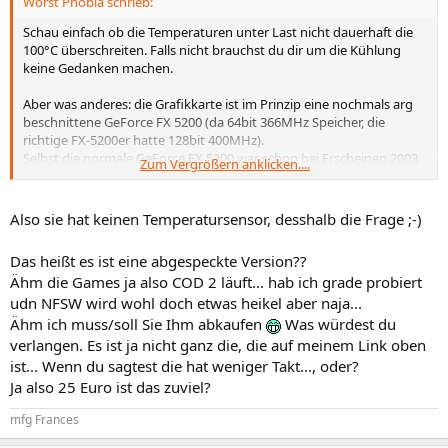
Worst Phobia schrieb:
Schau einfach ob die Temperaturen unter Last nicht dauerhaft die
100°C überschreiten. Falls nicht brauchst du dir um die Kühlung
keine Gedanken machen.
Aber was anderes: die Grafikkarte ist im Prinzip eine nochmals arg
beschnittene GeForce FX 5200 (da 64bit 366MHz Speicher, die
richtige FX-5200er hatte 128bit 400MHz).
Selbst die normale GeForce FX 5200 war schon bei Erscheinen 2003
Zum Vergrößern anklicken....
eine reine Office-Karte und völlig ungeeignet für damalige halbwegs
aktuelle Titel.
Kurz und knapp: NFSMW & COD2 laufen niemals, selbst auf
Also sie hat keinen Temperatursensor, desshalb die Frage ;-)
niedrigster Detailstufe, mit akzeptablen Frameraten.
Das heißt es ist eine abgespeckte Version??
Ähm die Games ja also COD 2 läuft... hab ich grade probiert
udn NFSW wird wohl doch etwas heikel aber naja...
Ähm ich muss/soll Sie Ihm abkaufen
Was würdest du
verlangen. Es ist ja nicht ganz die, die auf meinem Link oben
ist... Wenn du sagtest die hat weniger Takt..., oder?
Ja also 25 Euro ist das zuviel?
mfg Frances