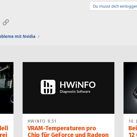
Du musst dich einloggen
sApp
E-Mail
Link
obleme mit Nvidia
HWINFO 8.51
10 
ell
VRAM-Temperaturen pro
Bei
rei
Chip für GeForce und Radeon
12