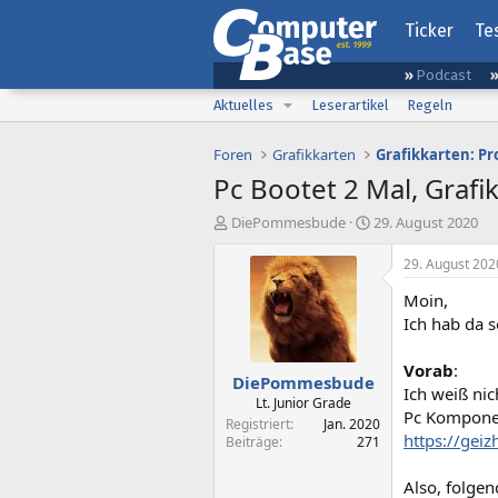
Ticker
Te
Podcast
Aktuelles
Leserartikel
Regeln
Foren
Grafikkarten
Grafikkarten: Pr
Pc Bootet 2 Mal, Grafi
E
E
DiePommesbude
29. August 2020
r
r
s
s
29. August 202
t
t
Moin,
e
e
l
l
Ich hab da s
l
l
e
t
Vorab
:
DiePommesbude
r
a
Ich weiß nic
m
Lt. Junior Grade
Pc Kompone
Registriert
Jan. 2020
https://gei
Beiträge
271
Also, folge