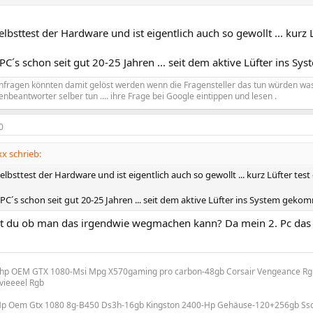
elbsttest der Hardware und ist eigentlich auch so gewollt ... kurz 
C´s schon seit gut 20-25 Jahren ... seit dem aktive Lüfter ins S
enfragen könnten damit gelöst werden wenn die Fragensteller das tun würden wa
enbeantworter selber tun .... ihre Frage bei Google eintippen und lesen .
0
x schrieb:
elbsttest der Hardware und ist eigentlich auch so gewollt ... kurz Lüfter tes
C´s schon seit gut 20-25 Jahren ... seit dem aktive Lüfter ins System geko
t du ob man das irgendwie wegmachen kann? Da mein 2. Pc das 
-hp OEM GTX 1080-Msi Mpg X570gaming pro carbon-48gb Corsair Vengeance Rgb
vieeeel Rgb
Hp Oem Gtx 1080 8g-B450 Ds3h-16gb Kingston 2400-Hp Gehäuse-120+256gb Ssd