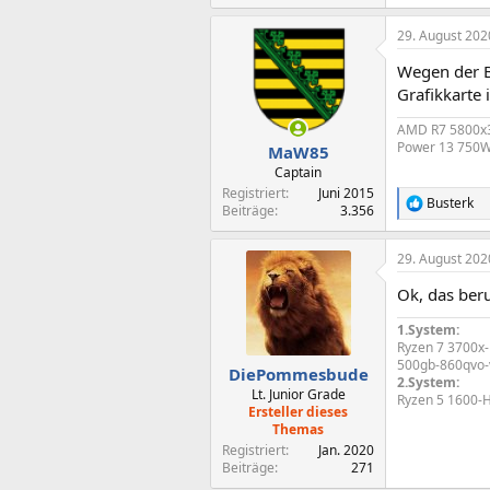
29. August 202
Wegen der B
Grafikkarte 
AMD R7 5800x3D
Power 13 750W
MaW85
Captain
Registriert
Juni 2015
Busterk
R
Beiträge
3.356
e
a
29. August 202
k
t
Ok, das ber
i
o
1.System:
n
Ryzen 7 3700x
e
500gb-860qvo-
n
DiePommesbude
2.System:
:
Lt. Junior Grade
Ryzen 5 1600-
Ersteller dieses
Themas
Registriert
Jan. 2020
Beiträge
271