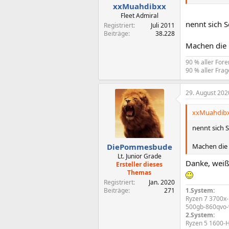
xxMuahdibxx
Fleet Admiral
nennt sich S
Registriert
Juli 2011
Beiträge
38.228
Machen die P
90 % aller For
90 % aller Frag
29. August 202
xxMuahdibx
nennt sich S
Machen die P
DiePommesbude
Lt. Junior Grade
Danke, weiß
Ersteller dieses
Themas
Registriert
Jan. 2020
Beiträge
271
1.System:
Ryzen 7 3700x
500gb-860qvo-
2.System:
Ryzen 5 1600-