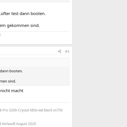
Lüfter test dann booten.
ystem gekommen sind.
s
#3
t dann booten.
mmen sind.
nicht macht
 Pro 3200-Crystal 680x-wd black sn750
-Verkauft August 2020