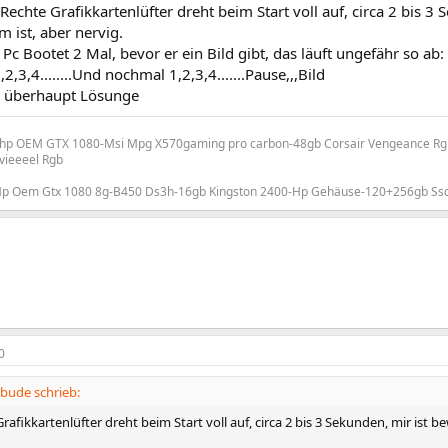
 Rechte Grafikkartenlüfter dreht beim Start voll auf, circa 2 bis 3
m ist, aber nervig.
 Pc Bootet 2 Mal, bevor er ein Bild gibt, das läuft ungefähr so ab:
,3,4........Und nochmal 1,2,3,4.......Pause,,,Bild
u überhaupt Lösunge
-hp OEM GTX 1080-Msi Mpg X570gaming pro carbon-48gb Corsair Vengeance Rgb
vieeeel Rgb
Hp Oem Gtx 1080 8g-B450 Ds3h-16gb Kingston 2400-Hp Gehäuse-120+256gb Ssd
0
ude schrieb:
rafikkartenlüfter dreht beim Start voll auf, circa 2 bis 3 Sekunden, mir ist b