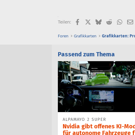
Facebook
X (Twitter)
Bluesky
Reddit
What
Teilen:
Foren
Grafikkarten
Grafikkarten: Pr
Passend zum Thema
ALPAMAYO 2 SUPER
Nvidia gibt offenes KI-Mod
für autonome Fahrzeuge f