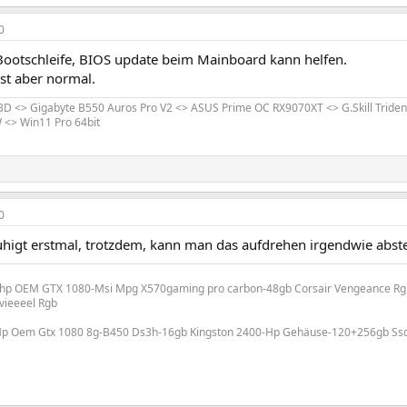
0
ootschleife, BIOS update beim Mainboard kann helfen.
ist aber normal.
 <> Gigabyte B550 Auros Pro V2 <> ASUS Prime OC RX9070XT <> G.Skill Trident
 <> Win11 Pro 64bit
0
uhigt erstmal, trotzdem, kann man das aufdrehen irgendwie abst
-hp OEM GTX 1080-Msi Mpg X570gaming pro carbon-48gb Corsair Vengeance Rgb
vieeeel Rgb
Hp Oem Gtx 1080 8g-B450 Ds3h-16gb Kingston 2400-Hp Gehäuse-120+256gb Ssd