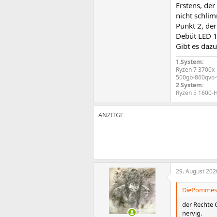
Erstens, der
nicht schlim
Punkt 2, der
Debüt LED 1,2
Gibt es daz
1.System:
Ryzen 7 3700x
500gb-860qvo-
2.System:
Ryzen 5 1600-
29. August 202
DiePommesb
der Rechte G
nervig.