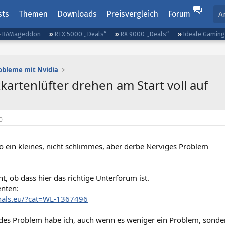
sts
Themen
Downloads
Preisvergleich
Forum
A
RAMageddon
RTX 5000 „Deals“
RX 9000 „Deals“
Ideale Gamin
obleme mit Nvidia
kkartenlüfter drehen am Start voll auf
0
o ein kleines, nicht schlimmes, aber derbe Nerviges Problem
ht, ob dass hier das richtige Unterforum ist.
nten:
zhals.eu/?cat=WL-1367496
ndes Problem habe ich, auch wenn es weniger ein Problem, sondern