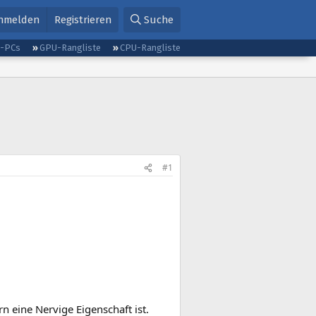
nmelden
Registrieren
Suche
g-PCs
GPU-Rangliste
CPU-Rangliste
#1
 eine Nervige Eigenschaft ist.