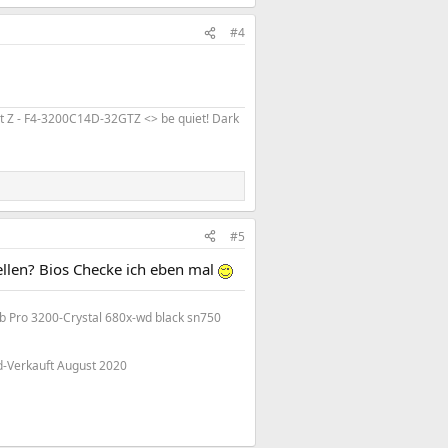
#4
 Z - F4-3200C14D-32GTZ <> be quiet! Dark
#5
ellen? Bios Checke ich eben mal
 Pro 3200-Crystal 680x-wd black sn750
-Verkauft August 2020