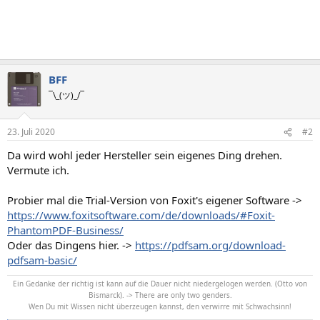
BFF
¯\_(ツ)_/¯
23. Juli 2020
#2
Da wird wohl jeder Hersteller sein eigenes Ding drehen.
Vermute ich.
Probier mal die Trial-Version von Foxit's eigener Software ->
https://www.foxitsoftware.com/de/downloads/#Foxit-
PhantomPDF-Business/
Oder das Dingens hier. ->
https://pdfsam.org/download-
pdfsam-basic/
Ein Gedanke der richtig ist kann auf die Dauer nicht niedergelogen werden. (Otto von
Bismarck). -> There are only two genders.
Wen Du mit Wissen nicht überzeugen kannst, den verwirre mit Schwachsinn!