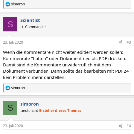
simoron
R
e
a
Scientist
k
S
t
Lt. Commander
i
o
n
23. Juli 2020
#3
e
n
Wenn die Kommentare nicht weiter editiert werden sollen:
:
Kommenrate "flatten" oder Dokument neu als PDF drucken.
Damit sind die Kommentare unwiderruflich mit dem
Dokument verbunden. Dann sollte das bearbeiten mit PDF24
kein Problem mehr darstellen.
simoron
R
e
a
simoron
k
S
t
Lieutenant
Ersteller dieses Themas
i
o
n
23. Juli 2020
#4
e
n