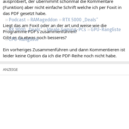
ausprobiert, der übernimmt schonmal die Kommentare
Regeln
(Funktion) aber nicht einfache Schrift welche ich per Foxit in
das PDF gesetzt habe.
Podcast
RAMageddon
RTX 5000 „Deals“
Liegt das am Foxit oder an der art und weise wie die
RX 9000 „Deals“
Ideale Gaming-PCs
GPU-Rangliste
Programme PDF's zusammenführen?
Gibt es da etwas noch besseres?
CPU-Rangliste
Ein vorheriges Zusammenführen und dann Kommentieren ist
leider keine Option da ich die PDF-Reihe noch nicht habe.