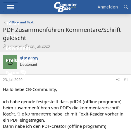
Hauptmenü
Anmelden
Office und Text
Ticker
PDF Zusammenführen Kommentare/Schrift
Tests
gelöscht
E
E
simoron
23. Juli 2020
Downloads
r
r
s
s
simoron
S
Preisvergleich
t
t
Lieutenant
e
e
l
l
Forum
l
l
23. Juli 2020
#1
e
t
Aktuelles
r
a
Hallo liebe CB-Community,
m
Empfohlene Inhalte
ich habe gerade festgestellt dass pdf24 (offline programm)
Neue Beiträge
beim zusammenführen von PDF's die kommentare/schrift
löscht. Die kommentare habe ich mit Foxit-Reader vorher in
Neueste Aktivitäten
ein PDF eingetragen.
Leserartikel
Dann habe ich den PDF-Creator (offline programm)