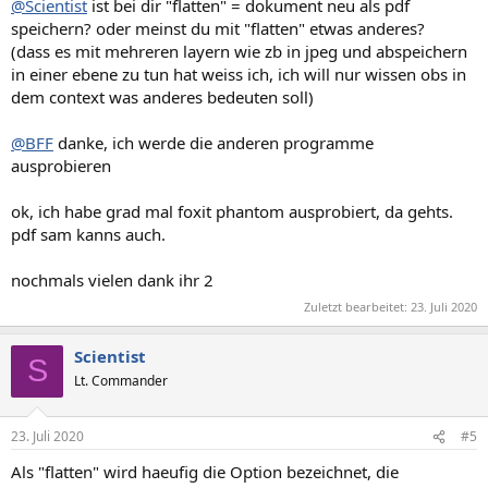
@Scientist
ist bei dir "flatten" = dokument neu als pdf
:
speichern? oder meinst du mit "flatten" etwas anderes?
(dass es mit mehreren layern wie zb in jpeg und abspeichern
in einer ebene zu tun hat weiss ich, ich will nur wissen obs in
dem context was anderes bedeuten soll)
@BFF
danke, ich werde die anderen programme
ausprobieren
ok, ich habe grad mal foxit phantom ausprobiert, da gehts.
pdf sam kanns auch.
nochmals vielen dank ihr 2
Zuletzt bearbeitet:
23. Juli 2020
Scientist
S
Lt. Commander
23. Juli 2020
#5
Als "flatten" wird haeufig die Option bezeichnet, die