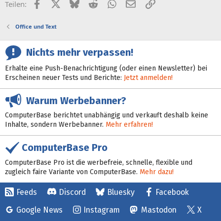
Facebook
X (Twitter)
Bluesky
Reddit
WhatsApp
E-Mail
Link
Teilen:
Office und Text
Nichts mehr verpassen!
Erhalte eine Push-Benachrichtigung (oder einen Newsletter) bei
Erscheinen neuer Tests und Berichte:
Jetzt anmelden!
Warum Werbebanner?
ComputerBase berichtet unabhängig und verkauft deshalb keine
Inhalte, sondern Werbebanner.
Mehr erfahren!
ComputerBase Pro
ComputerBase Pro ist die werbefreie, schnelle, flexible und
zugleich faire Variante von ComputerBase.
Mehr dazu!
Feeds
Discord
Bluesky
Facebook
Google News
Instagram
Mastodon
X