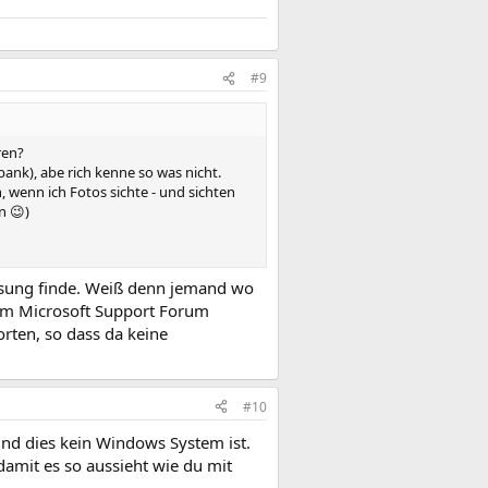
#9
ren?
ank), abe rich kenne so was nicht.
 wenn ich Fotos sichte - und sichten
n 😉)
 Lösung finde. Weiß denn jemand wo
 dem Microsoft Support Forum
rten, so dass da keine
#10
nd dies kein Windows System ist.
damit es so aussieht wie du mit