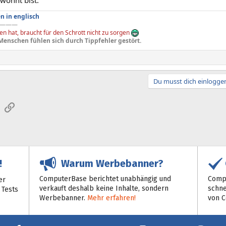
n in englisch
———
n hat, braucht für den Schrott nicht zu sorgen
Menschen fühlen sich durch Tippfehler gestört.
Du musst dich einloggen
sApp
E-Mail
Link
Warum Werbebanner?
!
ComputerBase berichtet unabhängig und
Compu
er
verkauft deshalb keine Inhalte, sondern
schne
 Tests
Werbebanner.
Mehr erfahren!
von 