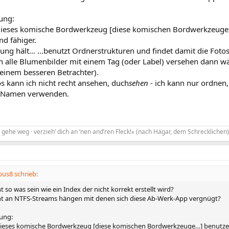
ung:
dieses komische Bordwerkzeug [diese komischen Bordwerkzeuge…
nd fähiger.
ung hält… …benutzt Ordnerstrukturen und findet damit die Fotos
ch alle Blumenbilder mit einem Tag (oder Label) versehen dann w
einem besseren Betrachter).
s kann ich nicht recht ansehen, duch
sehen
- ich kann nur ordnen,
 Namen verwenden.
gehe weg · verzieh’ dich an ’nen and’ren Fleck!« (nach Hägar, dem Schrecklichen)
us8 schrieb:
t so was sein wie ein Index der nicht korrekt erstellt wird?
ht an NTFS-Streams hängen mit denen sich diese Ab-Werk-App vergnügt?
ung:
dieses komische Bordwerkzeug [diese komischen Bordwerkzeuge…] benutzen