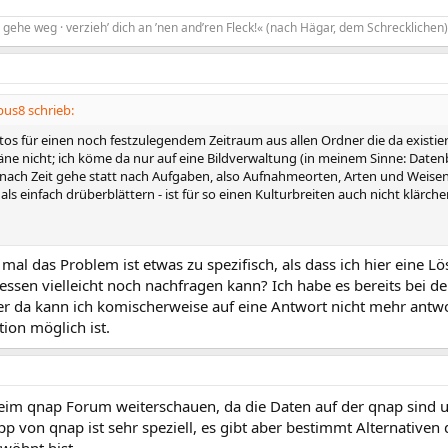
gehe weg · verzieh’ dich an ’nen and’ren Fleck!« (nach Hägar, dem Schrecklichen)
us8 schrieb:
otos für einen noch festzulegendem Zeitraum aus allen Ordner die da existie
e nicht; ich köme da nur auf eine Bildverwaltung (in meinem Sinne: Datenb
nach Zeit gehe statt nach Aufgaben, also Aufnahmeorten, Arten und Weisen,
ls einfach drüberblättern - ist für so einen Kulturbreiten auch nicht klärche
mal das Problem ist etwas zu spezifisch, als dass ich hier eine
dessen vielleicht noch nachfragen kann? Ich habe es bereits bei
er da kann ich komischerweise auf eine Antwort nicht mehr antwo
on möglich ist.
eim qnap Forum weiterschauen, da die Daten auf der qnap sind u
p von qnap ist sehr speziell, es gibt aber bestimmt Alternativen 
öhnt bist.