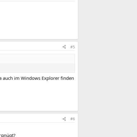
#5
 ja auch im Windows Explorer finden
#6
rgnügt?