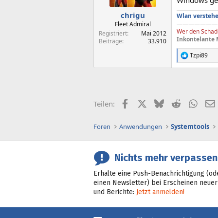
chrigu
Wlan verstehe
———————
Fleet Admiral
Wer den Schade
Registriert
Mai 2012
Inkontelante 
Beiträge
33.910
Tzpi89
R
e
a
k
t
i
Facebook
X (Twitter)
Bluesky
Reddit
What
Teilen:
o
n
e
Foren
Anwendungen
Systemtools
n
:
Nichts mehr verpassen
Erhalte eine Push-Benachrichtigung (od
einen Newsletter) bei Erscheinen neuer
und Berichte:
Jetzt anmelden!