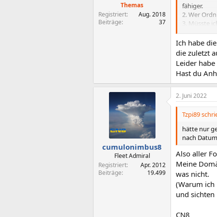
Themas
fähiger.
Registriert
Aug. 2018
2. Wer Ordn
Beiträge
37
3. Müsste i
besseren Be
200 GB Foto
Ich habe die
verwenden.
die zuletzt
Leider habe 
CN8
Hast du Anh
2. Juni 2022
Tzpi89 schri
hätte nur g
nach Datum
cumulonimbus8
Also aller F
Fleet Admiral
Meine Domän
Registriert
Apr. 2012
Beiträge
19.499
was nicht.
(Warum ich 
und sichten 
CN8