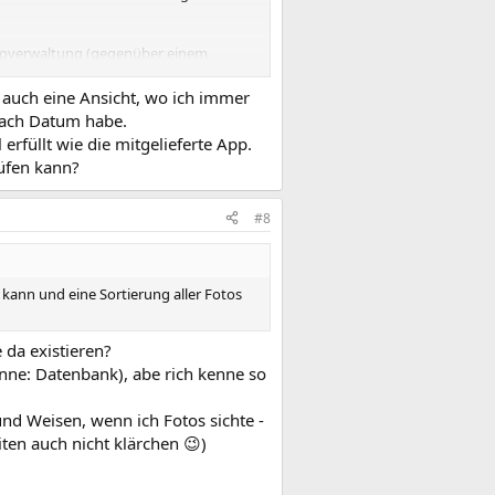
Fotoverwaltung (gegenüber einem
n (indexieren) und Sprechende Namen
ne auch eine Ansicht, wo ich immer
nach Datum habe.
rfüllt wie die mitgelieferte App.
üfen kann?
#8
kann und eine Sortierung aller Fotos
 da existieren?
nne: Datenbank), abe rich kenne so
nd Weisen, wenn ich Fotos sichte -
iten auch nicht klärchen 😉)