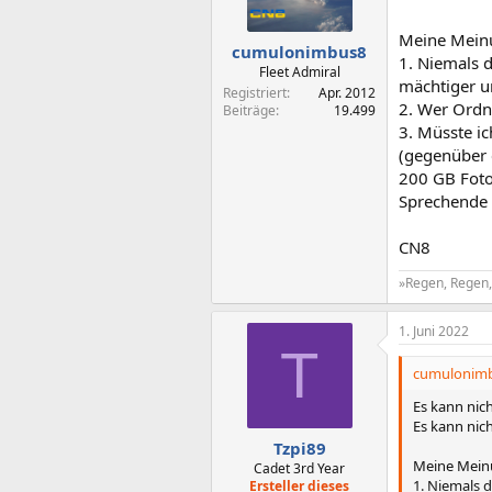
Meine Mein
cumulonimbus8
1. Niemals 
Fleet Admiral
mächtiger u
Registriert
Apr. 2012
2. Wer Ordn
Beiträge
19.499
3. Müsste i
(gegenüber 
200 GB Foto
Sprechende
CN8
»Regen, Regen, 
1. Juni 2022
T
cumulonimb
Es kann nich
Es kann nic
Tzpi89
Meine Mein
Cadet 3rd Year
1. Niemals 
Ersteller dieses