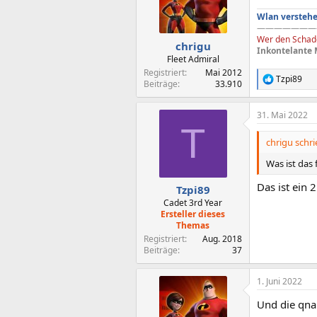
Wlan verstehe
———————
Wer den Schade
chrigu
Inkontelante 
Fleet Admiral
Registriert
Mai 2012
Tzpi89
R
Beiträge
33.910
e
a
31. Mai 2022
k
T
t
i
chrigu schri
o
n
Was ist das 
e
n
Das ist ein
Tzpi89
:
Cadet 3rd Year
Ersteller dieses
Themas
Registriert
Aug. 2018
Beiträge
37
1. Juni 2022
Und die qnap