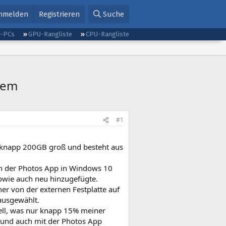
nmelden
Registrieren
Suche
g-PCs
GPU-Rangliste
CPU-Rangliste
tem
#1
t knapp 200GB groß und besteht aus
 in der Photos App in Windows 10
sowie auch neu hinzugefügte.
r von der externen Festplatte auf
ausgewählt.
ell, was nur knapp 15% meiner
 und auch mit der Photos App