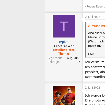
»Regen, Regen, 
2. Juni 2022
T
cumulonimb
Also aller F
Meine Domän
(Warum ich 
Tzpi89
meint mehr a
Cadet 3rd Year
Ersteller dieses
Themas
CN8
Registriert
Aug. 2018
Ich vermute 
Beiträge
37
ich anstatt 
probiert, ab
Kommunikati
2. Juni 2022
Ich würde b
Die photo Ap
Windows gew