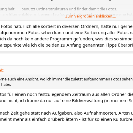
ung hält… …benutzt Ordnerstrukturen und findet damit die Fotos.
ch alle Blumenbilder mit einem Tag (oder Label) versehen dann wäre eine 
Zum Vergrößern anklicken....
trachter).
s kann ich nicht recht ansehen, duch
sehen
- ich kann nur ordnen, sortiere
 Fotos natürlich alle sortiert in diversen Ordnern, hätte nur ger
 aufgenommen Fotos sehen kann und eine Sortierung aller Fotos 
ich da noch kein andere Programm gefunden, was dies so simpel e
altspunkte wie ich die beiden zu Anfang genannten Tipps überpr
eb:
erne auch eine Ansicht, wo ich immer die zuletzt aufgenommen Fotos sehen 
 habe.
otos für einen noch festzulegendem Zeitraum aus allen Ordner die
e nicht; ich köme da nur auf eine Bildverwaltung (in meinem Si
nach Zeit gehe statt nach Aufgaben, also Aufnahmeorten, Arten u
meint mehr als einfach drüberblättern - ist für so einen Kulturbre