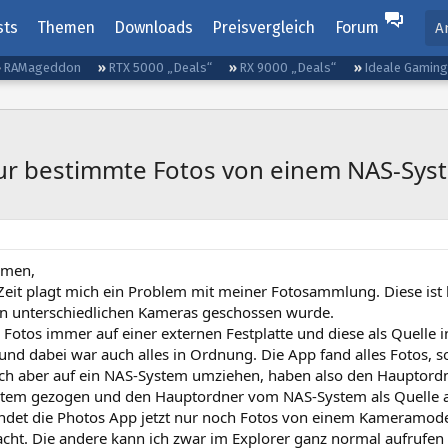
sts
Themen
Downloads
Preisvergleich
Forum
A
RAMageddon
RTX 5000 „Deals“
RX 9000 „Deals“
Ideale Gamin
ur bestimmte Fotos von einem NAS-Sys
mmen,
r Zeit plagt mich ein Problem mit meiner Fotosammlung. Diese is
on unterschiedlichen Kameras geschossen wurde.
e Fotos immer auf einer externen Festplatte und diese als Quelle
und dabei war auch alles in Ordnung. Die App fand alles Fotos, 
ich aber auf ein NAS-System umziehen, haben also den Hauptordne
tem gezogen und den Hauptordner vom NAS-System als Quelle 
findet die Photos App jetzt nur noch Fotos von einem Kameramod
cht. Die andere kann ich zwar im Explorer ganz normal aufrufen