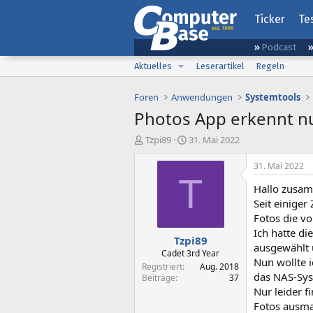
Ticker
Te
Podcast
Aktuelles
Leserartikel
Regeln
Foren
Anwendungen
Systemtools
Photos App erkennt n
E
E
Tzpi89
31. Mai 2022
r
r
s
s
31. Mai 2022
t
t
T
Hallo zusa
e
e
l
l
Seit einige
l
l
Fotos die v
e
t
Ich hatte di
Tzpi89
r
a
ausgewählt 
m
Cadet 3rd Year
Nun wollte 
Registriert
Aug. 2018
das NAS-Sys
Beiträge
37
Nur leider 
Fotos ausma