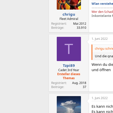
Wlan verstehe
———————
Wer den Schade
chrigu
Inkontelante 
Fleet Admiral
Registriert
Mai 2012
Beiträge
33.910
1. Juni 2022
T
chrigu schri
Und die qnap
Wenn du die
Tzpi89
und öffnen
Cadet 3rd Year
Ersteller dieses
Themas
Registriert
Aug. 2018
Beiträge
37
1. Juni 2022
Es kann nich
Es kann nic