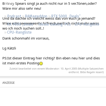
Britney Spears singt ja auch nicht nur in 5 ver.Tönen,oder?
Regeln
Wäre mir also sehr neu!
Podcast
RAMageddon
RTX 5000 „Deals“
Und da dachte ich vielicht weiss das von euch ja jemand?
Wäre echt seeeeeeeeehr hilfreich,weill ich nicht mehr weiss
RX 9000 „Deals“
Ideale Gaming-PCs
GPU-Rangliste
wo ich noch suchen soll..!
CPU-Rangliste
Dank schonmahl im vorraus,
Lg Kätzli
PS:Ist dieser Eintrag hier richtig? Bin eben neu hier und dies
ist mein erstes Posting
Zuletzt bearbeitet von einem Moderator:
10. April 2005
(Multiple Satzzeichen
entfernt. Bitte Regeln lesen!)