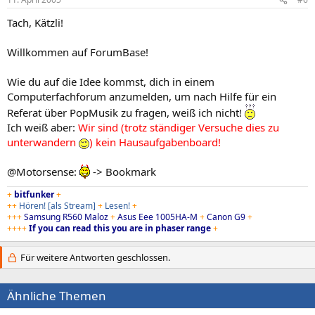
Tach, Kätzli!
Willkommen auf ForumBase!
Wie du auf die Idee kommst, dich in einem
Computerfachforum anzumelden, um nach Hilfe für ein
Referat über PopMusik zu fragen, weiß ich nicht!
Ich weiß aber:
Wir sind (trotz ständiger Versuche dies zu
unterwandern
) kein Hausaufgabenboard!
@Motorsense:
-> Bookmark
+
bitfunker
+
++
Hören!
[als Stream]
+
Lesen!
+
+++
Samsung R560 Maloz
+
Asus Eee 1005HA-M
+
Canon G9
+
++++
If you can read this you are in phaser range
+
Für weitere Antworten geschlossen.
Ähnliche Themen