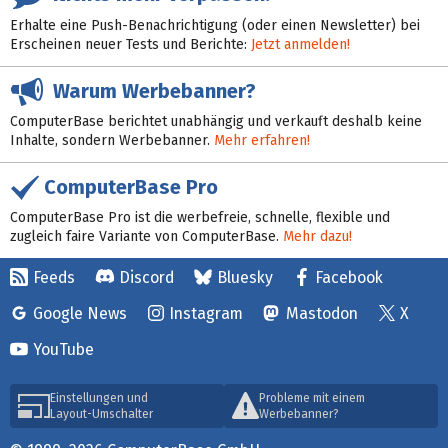
Erhalte eine Push-Benachrichtigung (oder einen Newsletter) bei
Erscheinen neuer Tests und Berichte:
Jetzt anmelden!
Warum Werbebanner?
ComputerBase berichtet unabhängig und verkauft deshalb keine
Inhalte, sondern Werbebanner.
Mehr erfahren!
ComputerBase Pro
ComputerBase Pro ist die werbefreie, schnelle, flexible und
zugleich faire Variante von ComputerBase.
Mehr dazu!
Feeds
Discord
Bluesky
Facebook
Google News
Instagram
Mastodon
X
YouTube
Einstellungen und
Probleme mit einem
Layout-Umschalter
Werbebanner?