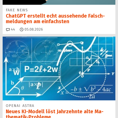
FAKE NEWS
ChatGPT erstellt echt aussehende Falsch­
mel­dungen am einfachsten
Kommentare
44
05.08.2026
OPENAI ASTRA
Neues KI-Modell löst Jahr­zehn­te alte Ma­
thematik-Pro­ble­me