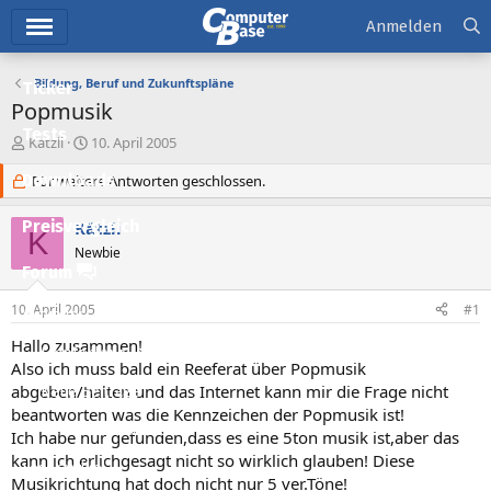
Hauptmenü
Anmelden
Bildung, Beruf und Zukunftspläne
Ticker
Popmusik
Tests
E
E
Kätzli
10. April 2005
r
r
Downloads
s
Für weitere Antworten geschlossen.
s
t
t
e
e
Preisvergleich
Kätzli
K
l
l
Newbie
l
l
Forum
e
t
r
a
10. April 2005
#1
Aktuelles
m
Hallo zusammen!
Empfohlene Inhalte
Also ich muss bald ein Reeferat über Popmusik
abgeben/halten und das Internet kann mir die Frage nicht
Neue Beiträge
beantworten was die Kennzeichen der Popmusik ist!
Neueste Aktivitäten
Ich habe nur gefunden,dass es eine 5ton musik ist,aber das
kann ich erlichgesagt nicht so wirklich glauben! Diese
Leserartikel
Musikrichtung hat doch nicht nur 5 ver.Töne!