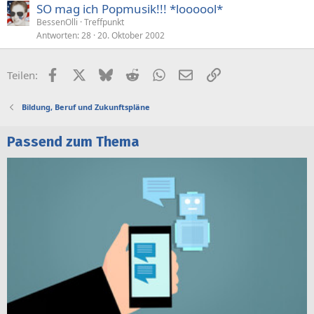
SO mag ich Popmusik!!! *loooool*
BessenOlli
Treffpunkt
Antworten
28
20. Oktober 2002
Facebook
X (Twitter)
Bluesky
Reddit
WhatsApp
E-Mail
Link
Teilen:
Bildung, Beruf und Zukunftspläne
Passend zum Thema