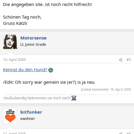
Die angegeben site. ist noch recht hilfreich!
Schönen Tag noch,
Gruss Kätzli
Motorsense
Lt. Junior Grade
10. April 2005
#5
Kennst du den Hund?
/Edit: Oh sorry war gemein sie (er?) is ja neu
Zuletzt bearbeitet:
10. April 2005
:skullLebendig bekommen sie mich nie!!!!
bitfunker
ewohner
11. April 2005
#6