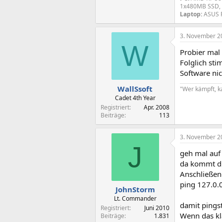
1x480MB SSD, 
Laptop:
ASUS 
3. November 2
W
Probier mal 
Folglich st
Software nic
WallSsoft
"Wer kämpft, ka
Cadet 4th Year
Registriert
Apr. 2008
Beiträge
113
3. November 2
J
geh mal auf
da kommt di
Anschließen
ping 127.0.
JohnStorm
Lt. Commander
damit pings
Registriert
Juni 2010
Wenn das kl
Beiträge
1.831