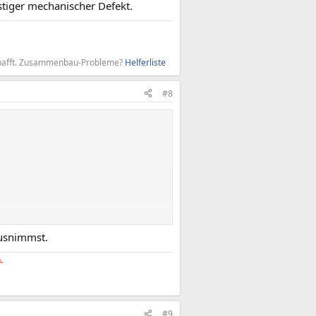
stiger mechanischer Defekt.
 schafft. Zusammenbau-Probleme?
Helferliste
#8
ausnimmst.
.
#9