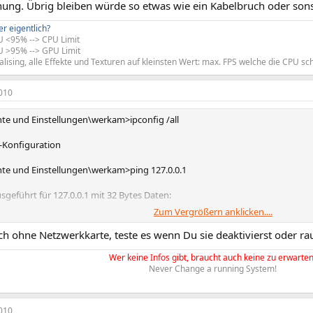
dnung. Übrig bleiben würde so etwas wie ein Kabelbruch oder son
er eigentlich?
 <95% --> CPU Limit
 >95% --> GPU Limit
ialising, alle Effekte und Texturen auf kleinsten Wert: max. FPS welche die CPU
010
e und Einstellungen\werkam>ipconfig /all
-Konfiguration
e und Einstellungen\werkam>ping 127.0.0.1
sgeführt für 127.0.0.1 mit 32 Bytes Daten:
Zum Vergrößern anklicken....
 127.0.0.1: Bytes=32 Zeit<1ms TTL=128
 127.0.0.1: Bytes=32 Zeit<1ms TTL=128
ch ohne Netzwerkkarte, teste es wenn Du sie deaktivierst oder r
 127.0.0.1: Bytes=32 Zeit<1ms TTL=128
 127.0.0.1: Bytes=32 Zeit<1ms TTL=128
Wer keine Infos gibt, braucht auch keine zu erwarten
Never Change a running System!
k für 127.0.0.1:
ndet = 4, Empfangen = 4, Verloren = 0 (0% Verlust),
ben in Millisek.:
0ms, Maximum = 0ms, Mittelwert = 0ms
010