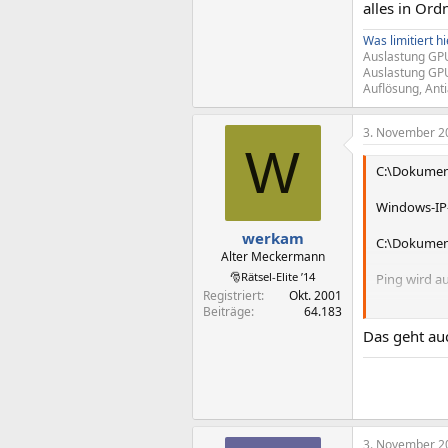
alles in Or
Was limitiert hi
Auslastung GPU
Auslastung GPU
Auflösung, Ant
3. November 2
W
C:\Dokument
Windows-IP
werkam
C:\Dokument
Alter Meckermann
🎅Rätsel-Elite ’14
Ping wird au
Registriert
Okt. 2001
Beiträge
64.183
Antwort von
Antwort von
Das geht au
Antwort von
Antwort von
Ping-Statisti
Pakete: Gese
Ca. Zeitanga
Minimum = 
3. November 2