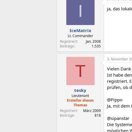
I
ja, das lokal
IceMatrix
Lt. Commander
Registriert
Jan. 2008
Beiträge
1.535
3. November 2
T
Vielen Dank
Ist habe den
registriert.
prüfen, ob d
tesky
Lieutenant
@Pippo
Ersteller dieses
Themas
Ja, mit dem 
Registriert
März 2009
Beiträge
818
@sipanstar
Die Systemwi
möglichen Wi