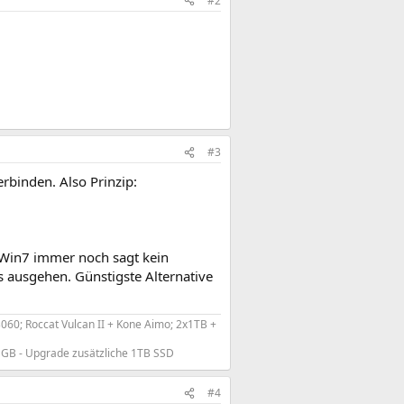
#2
#3
rbinden. Also Prinzip:
 Win7 immer noch sagt kein
 ausgehen. Günstigste Alternative
0; Roccat Vulcan II + Kone Aimo; 2x1TB +
GB - Upgrade zusätzliche 1TB SSD
#4