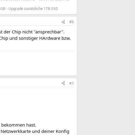
GB - Upgrade zusätzliche 1TB SSD
#6
st der Chip nicht "ansprechbar".
Chip und sonstiger HArdware bzw.
#7
w. bekommen hast.
n Netzwerkkarte und deiner Konfig