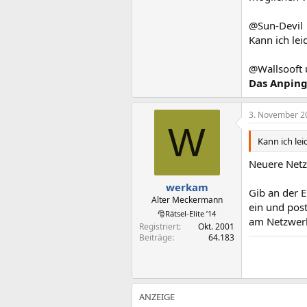
@Sun-Devil
Kann ich lei
@Wallsooft 
Das Anpinge
3. November 2
W
Kann ich lei
Neuere Netz
werkam
Gib an der 
Alter Meckermann
ein und pos
🎅Rätsel-Elite ’14
am Netzwerk
Registriert
Okt. 2001
Beiträge
64.183