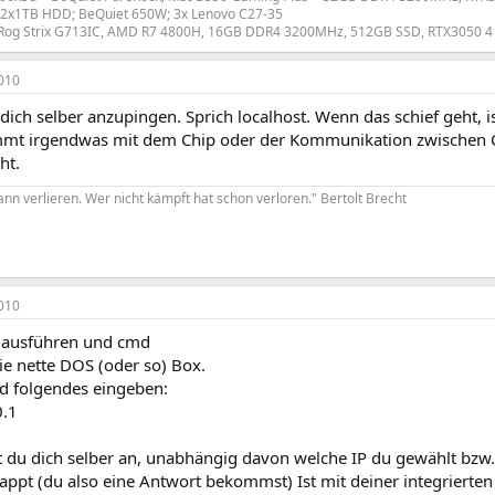
2x1TB HDD; BeQuiet 650W; 3x Lenovo C27-35
Rog Strix G713IC, AMD R7 4800H, 16GB DDR4 3200MHz, 512GB SSD, RTX3050 4 
010
dich selber anzupingen. Sprich localhost. Wenn das schief geht, i
immt irgendwas mit dem Chip oder der Kommunikation zwischen 
ht.
nn verlieren. Wer nicht kämpft hat schon verloren." Bertolt Brecht
010
 ausführen und cmd
e nette DOS (oder so) Box.
d folgendes eingeben:
0.1
t du dich selber an, unabhängig davon welche IP du gewählt bz
appt (du also eine Antwort bekommst) Ist mit deiner integrierte