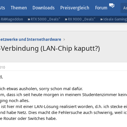
sts
Themen
Downloads
Preisvergleich
Forum
A
RAMageddon
RTX 5000 „Deals“
RX 9000 „Deals“
Ideale Gamin
etzwerke und Internethardware
Verbindung (LAN-Chip kaputt?)
010
d,
ich etwas ausholen, sorry schon mal dafür.
um, dass ich seit heute morgen in meinem Studentenzimmer kein
ging noch alles.
 ist hier mit einer LAN-Lösung realisiert worden, d.h. ich stecke e
d habe Netz. Dies macht die Fehlersuche auch schwierig, weil ic
e Router oder Switches habe.