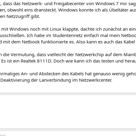
o, dass das Netzwerk- und Freigabecenter von Windows 7 mir sagt
en, obwohl eins dransteckt. Windows konnte ich als Übeltäter aus
n Netzzugriff gibt.
 mit Windows noch mit Linux klappte, dachte ich zunächst an ei
ausschließen. Ich habe im Studentennetz einfach mal mein Netboo
 mit dem Netbook funktionierte es. Also kann es auch das Kabel 
ch die Vermutung, dass vielleicht der Netzwerkchip auf dem Main
. Es ist ein Realtek 8111D. Doch wie kann ich das testen und herau
ehrmaliges An- und Abstecken des Kabels hat genauso wenig gehol
/Deaktivierung der Lanverbindung im Netzwerkcenter.