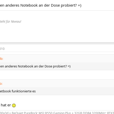
en anderes Notebook an der Dose probiert? =)
teht für Niveau!
010
b:
en anderes Notebook an der Dose probiert? =)
b:
Netbook funktionierte es
 hat er
0x3d + BeQuiet PureRock; MSI B550 Gaming Plus + 32GB DDR4 3200MHz; RTX306