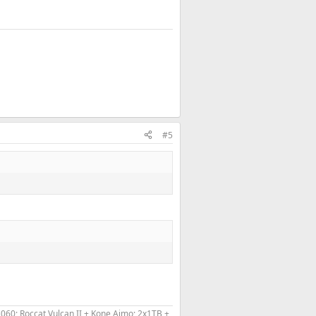
#5
0; Roccat Vulcan II + Kone Aimo; 2x1TB +