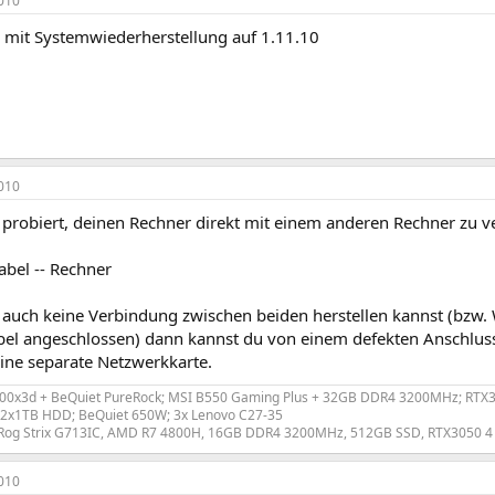
010
 mit Systemwiederherstellung auf 1.11.10
010
probiert, deinen Rechner direkt mit einem anderen Rechner zu ve
abel -- Rechner
auch keine Verbindung zwischen beiden herstellen kannst (bzw.
el angeschlossen) dann kannst du von einem defekten Anschluss
ine separate Netzwerkkarte.
0x3d + BeQuiet PureRock; MSI B550 Gaming Plus + 32GB DDR4 3200MHz; RTX306
2x1TB HDD; BeQuiet 650W; 3x Lenovo C27-35
Rog Strix G713IC, AMD R7 4800H, 16GB DDR4 3200MHz, 512GB SSD, RTX3050 4 
010