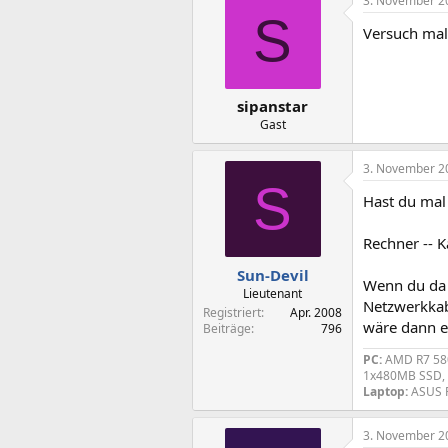
3. November 2
S
Versuch mal
sipanstar
Gast
3. November 2
S
Hast du mal 
Rechner -- K
Sun-Devil
Wenn du da 
Lieutenant
Netzwerkkab
Registriert
Apr. 2008
wäre dann e
Beiträge
796
PC:
AMD R7 580
1x480MB SSD, 
Laptop:
ASUS 
3. November 2