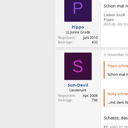
P
Schon mal n
Lieben Gruß
Pippo
BILD.de, das N s
Pippo
Lt. Junior Grade
Registriert
Juni 2010
Beiträge
432
3. November 2
S
Pippo schrie
Schon mal n
Sun-Devil
Lieutenant
tesky schrie
Registriert
Apr. 2008
Beiträge
796
...mit dem 
Schätze, das
PC:
AMD R7 580