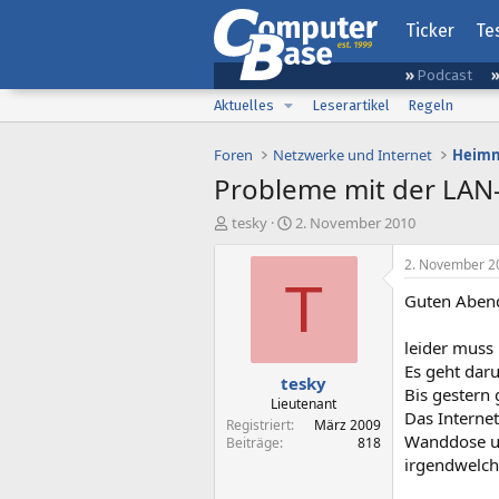
Ticker
Te
Podcast
Aktuelles
Leserartikel
Regeln
Foren
Netzwerke und Internet
Heimn
Probleme mit der LAN-
E
E
tesky
2. November 2010
r
r
s
s
2. November 2
t
t
T
Guten Aben
e
e
l
l
l
l
leider muss 
e
t
Es geht dar
tesky
r
a
Bis gestern 
m
Lieutenant
Das Internet
Registriert
März 2009
Wanddose un
Beiträge
818
irgendwelch