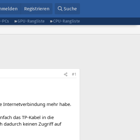
nmelden
Registrieren
Suche
g-PCs
GPU-Rangliste
CPU-Rangliste
#1
e Internetverbindung mehr habe.
infach das TP-Kabel in die
h dadurch keinen Zugriff auf