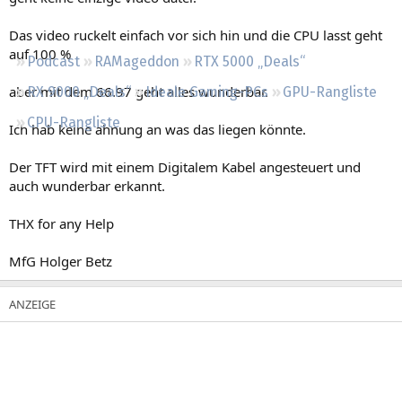
Regeln
Das video ruckelt einfach vor sich hin und die CPU lasst geht
auf 100 %
Podcast
RAMageddon
RTX 5000 „Deals“
aber mit dem 66.97 geht alles wunderbar.
RX 9000 „Deals“
Ideale Gaming-PCs
GPU-Rangliste
CPU-Rangliste
Ich hab keine ahnung an was das liegen könnte.
Der TFT wird mit einem Digitalem Kabel angesteuert und
auch wunderbar erkannt.
THX for any Help
MfG Holger Betz