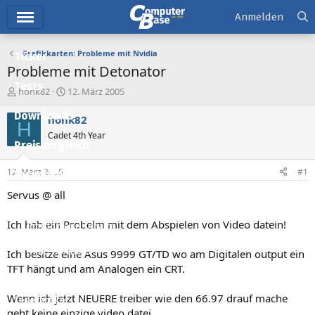
Hauptmenü
Anmelden
Grafikkarten: Probleme mit Nvidia
Ticker
Probleme mit Detonator
Tests
E
E
honk82
12. März 2005
r
r
Downloads
s
s
honk82
H
t
t
Cadet 4th Year
e
e
Preisvergleich
l
l
l
l
12. März 2005
#1
Forum
e
t
r
a
Servus @ all
Aktuelles
m
Ich hab ein Probelm mit dem Abspielen von Video datein!
Empfohlene Inhalte
Neue Beiträge
Ich besitze eine Asus 9999 GT/TD wo am Digitalen output ein
TFT hängt und am Analogen ein CRT.
Neueste Aktivitäten
Wenn ich jetzt NEUERE treiber wie den 66.97 drauf mache
Leserartikel
geht keine einzige video datei.