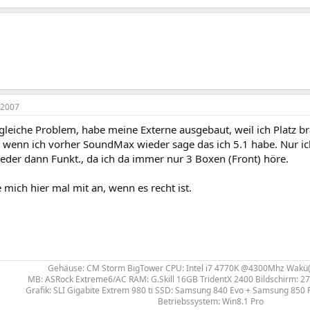
 2007
 gleiche Problem, habe meine Externe ausgebaut, weil ich Platz 
1 wenn ich vorher SoundMax wieder sage das ich 5.1 habe. Nur i
eder dann Funkt., da ich da immer nur 3 Boxen (Front) höre.
e mich hier mal mit an, wenn es recht ist.
Gehäuse: CM Storm BigTower CPU: Intel i7 4770K @4300Mhz Wakü(c
MB: ASRock Extreme6/AC RAM: G.Skill 16GB TridentX 2400 Bildschirm: 
Grafik: SLI Gigabite Extrem 980 ti SSD: Samsung 840 Evo + Samsung 850 
Betriebssystem: Win8.1 Pro