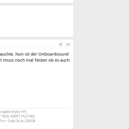
#2
brauchte. Nun ist der Onboardsound
ch muss noch mal Testen ob es auch
uplex kryos HF)
27" ROG SWIFT PG278Q
Pro + Sata 3x je.250GB