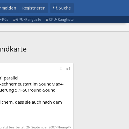
nmelden
Registrieren
Suche
g-PCs
GPU-Rangliste
CPU-Rangliste
undkarte
#1
 parallel.
echnerneustart im SoundMax4-
teuerung 5.1-Surround-Sound
ichern, dass sie auch nach dem
uletzt bearbeitet:
26. September 2007
(*bump*)