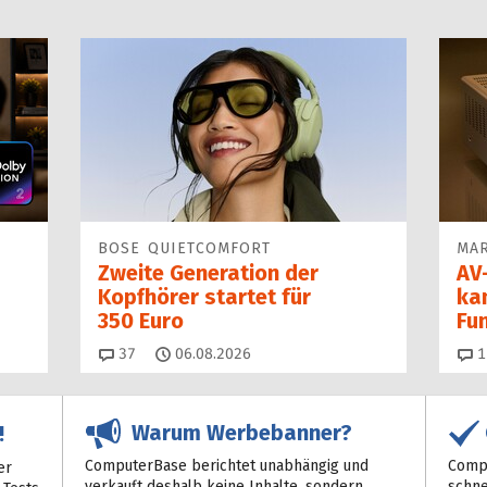
BOSE QUIETCOMFORT
MAR
Zweite Generation der
AV-
Kopfhörer startet für
ka
350 Euro
Fu
Kommentare
37
06.08.2026
1
Warum Werbebanner?
!
ComputerBase berichtet unabhängig und
Compu
er
verkauft deshalb keine Inhalte, sondern
schne