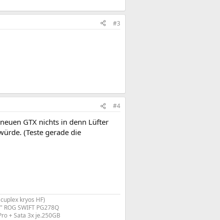
#3
#4
neuen GTX nichts in denn Lüfter
 würde. (Teste gerade die
uplex kryos HF)
27" ROG SWIFT PG278Q
Pro + Sata 3x je.250GB