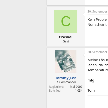
30. September
C
Kein Probl
Nur scheint
Creshal
Gast
30. September
Meine Lösun
legen, da ic
Temperature
Tommy_Lee
mfg
Lt. Commander
Registriert
Mai 2007
Tom
Beiträge
1.034