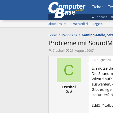
Ticker
Te
Podcast
Aktuelles
Leserartikel
Regeln
Foren
Peripherie
Probleme mit SoundMA
E
E
Creshal
21. August 2007
r
r
s
s
21. August 200
t
t
C
Ich nutze d
e
e
l
l
Die Soundma
l
l
Wizard auf 
e
t
auswählen, d
Creshal
r
a
Gibt es irg
m
Gast
Herunterfah
Edit5: *tot