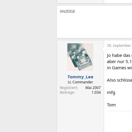
30. September
Jo habe das
aber nur 5.
in Games wi
Tommy_Lee
Also schliss
Lt. Commander
Registriert
Mai 2007
mfg
Beiträge
1.034
Tom