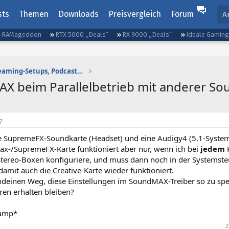
sts
Themen
Downloads
Preisvergleich
Forum
A
RAMageddon
RTX 5000 „Deals“
RX 9000 „Deals“
Ideale Gamin
Gaming-Audio, Streaming-Setups, Podcasting etc.
X beim Parallelbetrieb mit anderer So
7
ie SupremeFX-Soundkarte (Headset) und eine Audigy4 (5.1-System)
x-/SupremeFX-Karte funktioniert aber nur, wenn ich bei
jedem
R
Stereo-Boxen konfiguriere, und muss dann noch in der Systems
amit auch die Creative-Karte wieder funktioniert.
endeinen Weg, diese Einstellungen im SoundMAX-Treiber so zu spe
ren erhalten bleiben?
bump*
Z