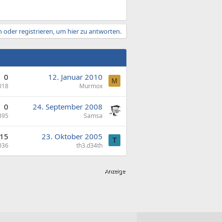
 oder registrieren, um hier zu antworten.
0
12. Januar 2010
M
018
Murmox
0
24. September 2008
895
Samsa
15
23. Oktober 2005
T
036
th3.d34th