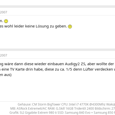
 2007
em.
 es wohl leider keine Lösung zu geben.
 2007
g wäre dann diese wieder einbauen Audigy2 ZS, aber wollte der 
h eine TV Karte drin habe, diese zu ca. 1/5 denn Lüfter verdecken
n aus)
Gehäuse: CM Storm BigTower CPU: Intel i7 4770K @4300Mhz Wakü(c
MB: ASRock Extreme6/AC RAM: G.Skill 16GB TridentX 2400 Bildschirm: 
Grafik: SLI Gigabite Extrem 980 ti SSD: Samsung 840 Evo + Samsung 850 