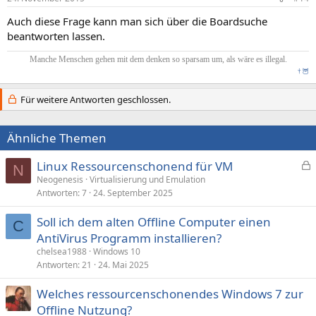
Auch diese Frage kann man sich über die Boardsuche
beantworten lassen.
Manche Menschen gehen mit dem denken so sparsam um, als wäre es illegal.
†
🦉
Für weitere Antworten geschlossen.
Ähnliche Themen
Linux Ressourcenschonend für VM
N
e
Neogenesis
Virtualisierung und Emulation
Antworten
7
24. September 2025
s
p
Soll ich dem alten Offline Computer einen
e
C
AntiVirus Programm installieren?
r
chelsea1988
Windows 10
r
Antworten
21
24. Mai 2025
t
Welches ressourcenschonendes Windows 7 zur
Offline Nutzung?