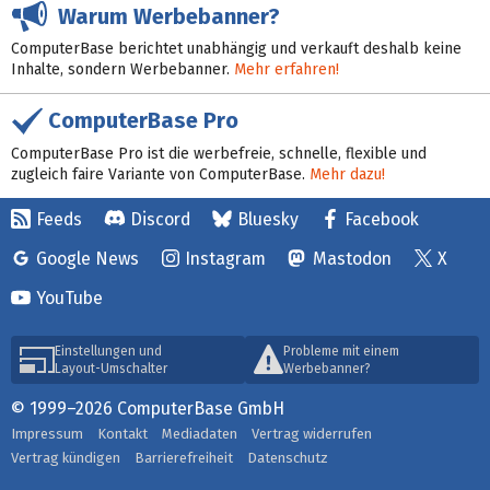
Warum Werbebanner?
ComputerBase berichtet unabhängig und verkauft deshalb keine
Inhalte, sondern Werbebanner.
Mehr erfahren!
ComputerBase Pro
ComputerBase Pro ist die werbefreie, schnelle, flexible und
zugleich faire Variante von ComputerBase.
Mehr dazu!
Feeds
Discord
Bluesky
Facebook
Google News
Instagram
Mastodon
X
YouTube
Einstellungen und
Probleme mit einem
Layout-Umschalter
Werbebanner?
© 1999–2026 ComputerBase GmbH
Impressum
Kontakt
Mediadaten
Vertrag widerrufen
Vertrag kündigen
Barrierefreiheit
Datenschutz