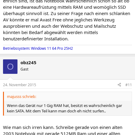
ehrlich sind, ist das Notebook wahrscheinlich schon so alt ob
eine Hardwareaufrüstung mittels RAM und womöglich SSD
überhaupt sinnvoll ist. Zu seiner Frage nach einem schlanken
AV könnte er mal Avast Free ohne jegliches Werkzeug
ausprobieren und auch der Webschutz und Mailschutz
könnten bei Bedarf abgewählt werden mittels
benutzerdefinierter Installation.
Betriebssystem: Windows 11 64 Pro 25H2
obz245
O
Gast
24. November 2015
#11
majusss schrieb:
Wenn das Gerät nur 1 Gig RAM hat, besitzt es wahrscheinlich gar
kein SATA. Mit dem Teil kann man doch eh nicht surfen..
Wie man sich irren kann. Schreibe gerade von einen alten
2003 Notebook mit gerade 512MB Ram und einer allten