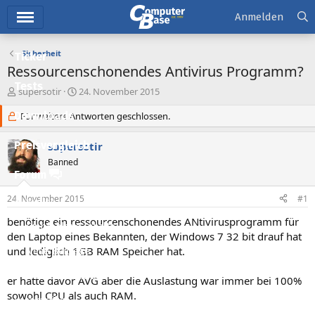
Hauptmenü
Anmelden
Sicherheit
Ticker
Ressourcenschonendes Antivirus Programm?
Tests
E
E
supersotir
24. November 2015
r
r
Downloads
s
Für weitere Antworten geschlossen.
s
t
t
e
e
Preisvergleich
supersotir
l
l
Banned
l
l
Forum
e
t
r
a
24. November 2015
#1
Aktuelles
m
benötige ein ressourcenschonendes ANtivirusprogramm für
Empfohlene Inhalte
den Laptop eines Bekannten, der Windows 7 32 bit drauf hat
und lediglich 1GB RAM Speicher hat.
Neue Beiträge
Neueste Aktivitäten
er hatte davor AVG aber die Auslastung war immer bei 100%
sowohl CPU als auch RAM.
Leserartikel