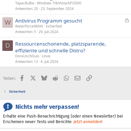
TapacBulba
Windows 7/8/Vista/XP/2000
Antworten
20
23. September 2024
Antivirus Programm gesucht
W
e
Waterforce980Xt
Sicherheit
Antworten
5
29. Juli 2024
s
p
Ressourcenschonende, platzsparende,
e
D
effiziente und schnelle Distro?
r
DoraUschiSusi
Linux
r
Antworten
12
6. Juli 2024
t
Facebook
X (Twitter)
Bluesky
Reddit
WhatsApp
E-Mail
Link
Teilen:
Sicherheit
Nichts mehr verpassen!
Erhalte eine Push-Benachrichtigung (oder einen Newsletter) bei
Erscheinen neuer Tests und Berichte:
Jetzt anmelden!