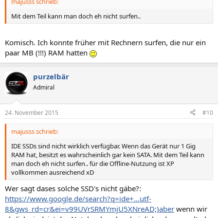
majusss schrieb:
Mit dem Teil kann man doch eh nicht surfen..
Komisch. Ich konnte früher mit Rechnern surfen, die nur ein
paar MB (!!!) RAM hatten
purzelbär
Admiral
24. November 2015
#10
majusss schrieb:
IDE SSDs sind nicht wirklich verfügbar. Wenn das Gerät nur 1 Gig
RAM hat, besitzt es wahrscheinlich gar kein SATA. Mit dem Teil kann
man doch eh nicht surfen.. für die Offline-Nutzung ist XP
vollkommen ausreichend xD
Wer sagt dases solche SSD's nicht gäbe?:
https://www.google.de/search?q=ide+...utf-
8&gws_rd=cr&ei=v99UVrSRMYmjU5XNreAD;)aber
wenn wir