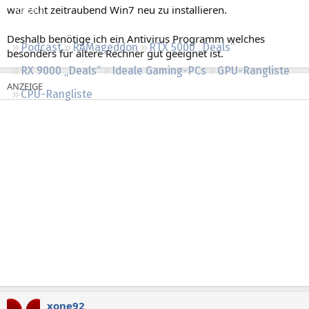
war echt zeitraubend Win7 neu zu installieren.
Regeln
Deshalb benötige ich ein Antivirus Programm welches
Podcast
RAMageddon
RTX 5000 „Deals“
besonders für ältere Rechner gut geeignet ist.
RX 9000 „Deals“
Ideale Gaming-PCs
GPU-Rangliste
CPU-Rangliste
xone92