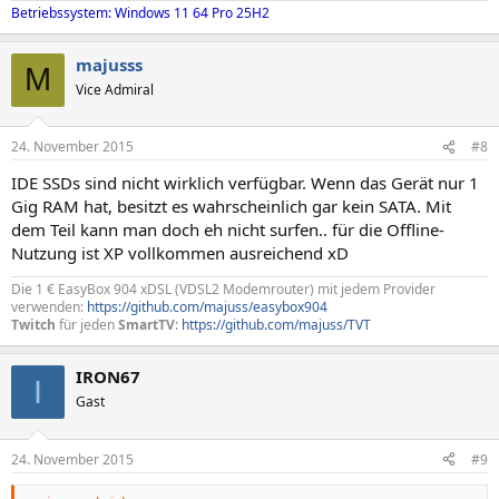
Betriebssystem: Windows 11 64 Pro 25H2
majusss
M
Vice Admiral
24. November 2015
#8
IDE SSDs sind nicht wirklich verfügbar. Wenn das Gerät nur 1
Gig RAM hat, besitzt es wahrscheinlich gar kein SATA. Mit
dem Teil kann man doch eh nicht surfen.. für die Offline-
Nutzung ist XP vollkommen ausreichend xD
Die 1 € EasyBox 904 xDSL (VDSL2 Modemrouter) mit jedem Provider
verwenden:
https://github.com/majuss/easybox904
Twitch
für jeden
SmartTV
:
https://github.com/majuss/TVT
IRON67
I
Gast
24. November 2015
#9