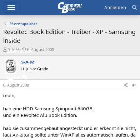
Hauptmenü
Anmelden
Massenspeicher
Ticker
Revoltec Book Edition - Treiber - XP - Samsung
Tests
inside
E
E
S-A-M
6. August 2008
Downloads
r
r
s
s
S-A-M
Preisvergleich
t
t
Lt. Junior Grade
e
e
l
l
Forum
l
l
6. August 2008
#1
e
t
Aktuelles
r
a
moin,
m
Empfohlene Inhalte
hab eine HDD Samsung Spinpoint 640GB,
Neue Beiträge
und ein Revoltec Alu Book Edition.
Neueste Aktivitäten
hab sie zusammengebaut angesteckt und er erkennt sie nicht,
Leserartikel
laut Anleitung sollte unter WinXP alles automatisch laufen, da