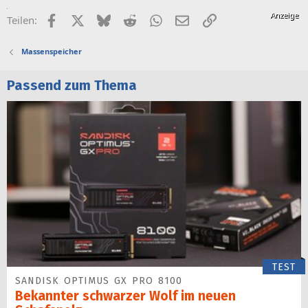
Facebook
X (Twitter)
Bluesky
Reddit
WhatsApp
E-Mail
Link
Teilen:
Massenspeicher
Passend zum Thema
TEST
SANDISK OPTIMUS GX PRO 8100
Bekannter schwarzer Wolf im neuen