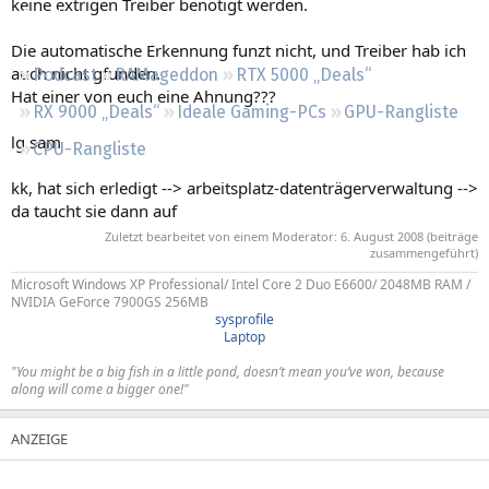
keine extrigen Treiber benötigt werden.
Regeln
Die automatische Erkennung funzt nicht, und Treiber hab ich
auch nicht gfunden.
Podcast
RAMageddon
RTX 5000 „Deals“
Hat einer von euch eine Ahnung???
RX 9000 „Deals“
Ideale Gaming-PCs
GPU-Rangliste
lg sam
CPU-Rangliste
kk, hat sich erledigt --> arbeitsplatz-datenträgerverwaltung -->
da taucht sie dann auf
Zuletzt bearbeitet von einem Moderator:
6. August 2008
(beiträge
zusammengeführt)
Microsoft Windows XP Professional/ Intel Core 2 Duo E6600/ 2048MB RAM /
NVIDIA GeForce 7900GS 256MB
sysprofile
Laptop
"You might be a big fish in a little pond, doesn’t mean you’ve won, because
along will come a bigger one!"