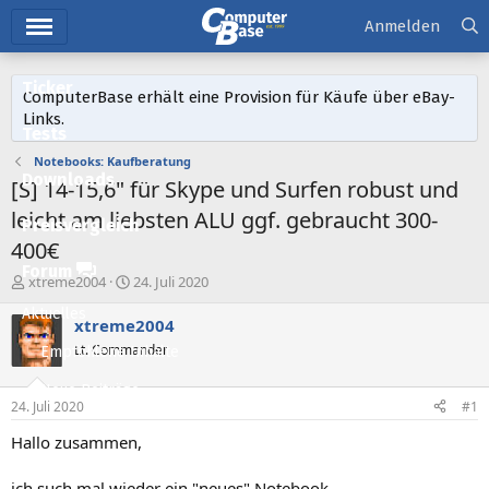
Hauptmenü
Anmelden
Ticker
ComputerBase erhält eine Provision für Käufe über eBay-
Links.
Tests
Notebooks: Kaufberatung
Downloads
[S] 14-15,6" für Skype und Surfen robust und
leicht am liebsten ALU ggf. gebraucht 300-
Preisvergleich
400€
Forum
E
E
xtreme2004
24. Juli 2020
r
r
Aktuelles
s
s
xtreme2004
t
t
Lt. Commander
Empfohlene Inhalte
e
e
l
l
Neue Beiträge
l
l
24. Juli 2020
#1
e
t
Neueste Aktivitäten
r
a
Hallo zusammen,
m
Leserartikel
ich such mal wieder ein "neues" Notebook