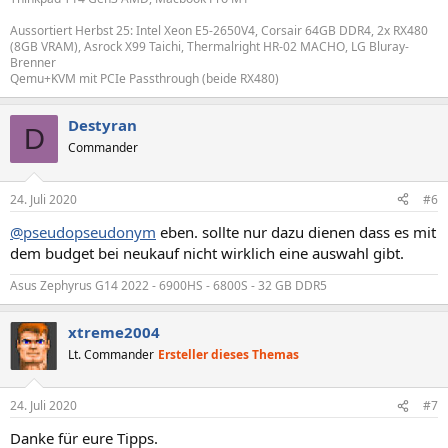
Aussortiert Herbst 25: Intel Xeon E5-2650V4, Corsair 64GB DDR4, 2x RX480
(8GB VRAM), Asrock X99 Taichi, Thermalright HR-02 MACHO, LG Bluray-
Brenner
Qemu+KVM mit PCIe Passthrough (beide RX480)
Destyran
D
Commander
24. Juli 2020
#6
@pseudopseudonym
eben. sollte nur dazu dienen dass es mit
dem budget bei neukauf nicht wirklich eine auswahl gibt.
Asus Zephyrus G14 2022 - 6900HS - 6800S - 32 GB DDR5
xtreme2004
Lt. Commander
Ersteller dieses Themas
24. Juli 2020
#7
Danke für eure Tipps.