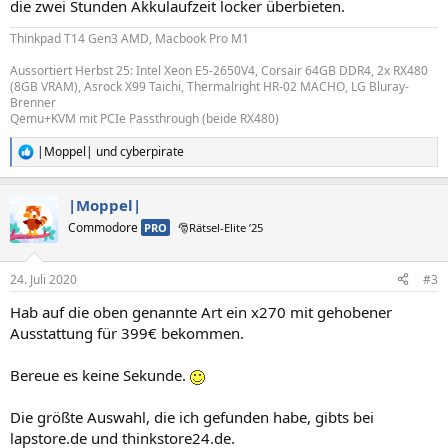
die zwei Stunden Akkulaufzeit locker überbieten.
Thinkpad T14 Gen3 AMD, Macbook Pro M1
Aussortiert Herbst 25: Intel Xeon E5-2650V4, Corsair 64GB DDR4, 2x RX480
(8GB VRAM), Asrock X99 Taichi, Thermalright HR-02 MACHO, LG Bluray-
Brenner
Qemu+KVM mit PCIe Passthrough (beide RX480)
|Moppel|
und
cyberpirate
R
e
a
|Moppel|
k
t
Commodore
PRO
🎅Rätsel-Elite ’25
i
o
n
24. Juli 2020
#3
e
n
Hab auf die oben genannte Art ein x270 mit gehobener
:
Ausstattung für 399€ bekommen.
Bereue es keine Sekunde.
Die größte Auswahl, die ich gefunden habe, gibts bei
lapstore.de und thinkstore24.de.