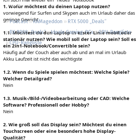
Regeln
1. Wofür möchtest du deinen Laptop nutzen?
vorwiegend für Surfen und Skypen auch im Urlaub daher das
geringe Gewicht
Podcast
RAMageddon
RTX 5000 „Deals“
RX 9000 „Deals“
Ideale Gaming-PCs
GPU-Rangliste
1.1. Möchtest du den Laptop in erster Linie mobil oder
stationär nutzen? Wie mobil soll der Laptop sein? Soll es
CPU-Rangliste
ein 2in1-Notebook/Convertible sein?
Häufig auf der Couch aber auch ab und an mal im Urlaub
Akku Laufzeit ist nicht das wichtigste
1.2. Wenn du Spiele spielen möchtest: Welche Spiele?
Welcher Detailgrad?
Nein
1.3. Musik-/Bild-/Videobearbeitung oder CAD: Welche
Software? Professionell oder Hobby?
Nein
2. Wie groß soll das Display sein? Möchtest du einen
Touchscreen oder eine besonders hohe Display-
Qualität?