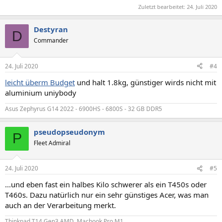
Zuletzt bearbeitet:
24. Juli 2020
Destyran
D
Commander
24. Juli 2020
#4
leicht überm Budget
und halt 1.8kg, günstiger wirds nicht mit
aluminium uniybody
Asus Zephyrus G14 2022 - 6900HS - 6800S - 32 GB DDR5
pseudopseudonym
P
Fleet Admiral
24. Juli 2020
#5
...und eben fast ein halbes Kilo schwerer als ein T450s oder
T460s. Dazu natürlich nur ein sehr günstiges Acer, was man
auch an der Verarbeitung merkt.
Thinkpad T14 Gen3 AMD, Macbook Pro M1