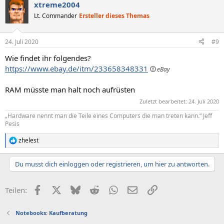
xtreme2004
Lt. Commander
Ersteller dieses Themas
24. Juli 2020
#9
Wie findet ihr folgendes?
https://www.ebay.de/itm/233658348331
RAM müsste man halt noch aufrüsten
Zuletzt bearbeitet:
24. Juli 2020
„Hardware nennt man die Teile eines Computers die man treten kann.“ Jeff
Pesis
zhelest
R
e
a
Du musst dich einloggen oder registrieren, um hier zu antworten.
k
t
i
Facebook
X (Twitter)
Bluesky
Reddit
WhatsApp
E-Mail
Link
Teilen:
o
n
e
Notebooks: Kaufberatung
n
: