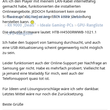
Als ich den Player mit meinem LAN-Kabel internetfähig
Regeln
gemacht habe, funkitionierten die installierten
Onlineangebote. JEDOCH funktioniert kein online
Softwareupdate, weil er angeblich keine Verbindung
Podcast
RAMageddon
RTX 5000 „Deals“
herstellen kann.
RX 9000 „Deals“
Ideale Gaming-PCs
GPU-Rangliste
Die aktuelle Firmware lautet: HTB-H4500RWWB-1021.1
CPU-Rangliste
Ich habe den Support von Samsung durchsucht, und auch
eine USB-Aktualisierung scheint gegenwertig nicht möglich
zu sein.
Leider funktioniert auch der Online-Support per Nachfrage an
Samsung gar nicht. Habe es mehrfach probiert. Vielleicht hat
ja jemand eine Mailaddy für mich, weil auch der
Telefonsupport quasi tot ist.
Für Ideen und Lösungsvorschläge wäre ich sehr dankbar.
Letztes Mittel wäre nur noch die Zurücksetzung.
Beste Grüße