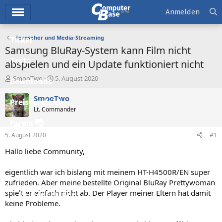
Hauptmenü
Anmelden
Fernseher und Media-Streaming
Ticker
Samsung BluRay-System kann Film nicht
Tests
abspielen und ein Update funktioniert nicht
E
E
SmooTwo
5. August 2020
Downloads
r
r
s
s
SmooTwo
Preisvergleich
t
t
Lt. Commander
e
e
l
l
Forum
l
l
5. August 2020
#1
e
t
Aktuelles
r
a
Hallo liebe Community,
m
Empfohlene Inhalte
eigentlich war ich bislang mit meinem HT-H4500R/EN super
Neue Beiträge
zufrieden. Aber meine bestellte Original BluRay Prettywoman
spielt er einfach nicht ab. Der Player meiner Eltern hat damit
Neueste Aktivitäten
keine Probleme.
Leserartikel