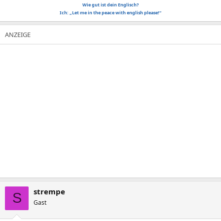
Wie gut ist dein Englisch?
Ich: „Let me in the peace with english please!“
strempe
S
Gast