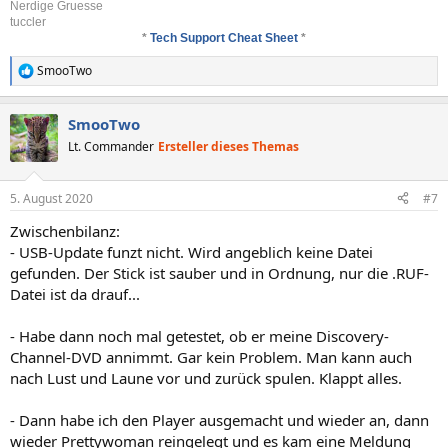
Nerdige Gruesse
tuccler
*
Tech Support Cheat Sheet
*
SmooTwo
R
e
a
SmooTwo
k
t
Lt. Commander
Ersteller dieses Themas
i
o
n
5. August 2020
#7
e
n
Zwischenbilanz:
:
- USB-Update funzt nicht. Wird angeblich keine Datei
gefunden. Der Stick ist sauber und in Ordnung, nur die .RUF-
Datei ist da drauf...
- Habe dann noch mal getestet, ob er meine Discovery-
Channel-DVD annimmt. Gar kein Problem. Man kann auch
nach Lust und Laune vor und zurück spulen. Klappt alles.
- Dann habe ich den Player ausgemacht und wieder an, dann
wieder Prettywoman reingelegt und es kam eine Meldung