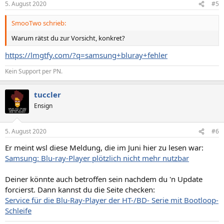
5. August 2020
#5
e
n
SmooTwo schrieb:
:
Warum rätst du zur Vorsicht, konkret?
https://lmgtfy.com/?q=samsung+bluray+fehler
Kein Support per PN.
tuccler
Ensign
5. August 2020
#6
Er meint wsl diese Meldung, die im Juni hier zu lesen war:
Samsung: Blu-ray-Player plötzlich nicht mehr nutzbar
Deiner könnte auch betroffen sein nachdem du 'n Update
forcierst. Dann kannst du die Seite checken:
Service für die Blu-Ray-Player der HT-/BD- Serie mit Bootloop-
Schleife