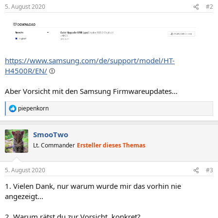
5. August 2020
#2
https://www.samsung.com/de/support/model/HT-
H4500R/EN/
Aber Vorsicht mit den Samsung Firmwareupdates...
piepenkorn
R
e
a
SmooTwo
k
t
Lt. Commander
Ersteller dieses Themas
i
o
n
5. August 2020
#3
e
n
1. Vielen Dank, nur warum wurde mir das vorhin nie
:
angezeigt...
2. Warum rätst du zur Vorsicht, konkret?