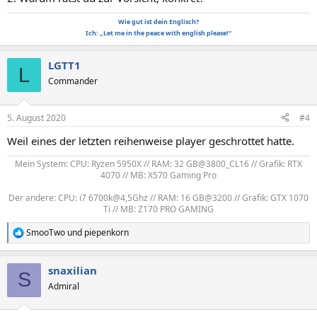
Wie gut ist dein Englisch?
Ich: „Let me in the peace with english please!“
LGTT1
L
Commander
5. August 2020
#4
Weil eines der letzten reihenweise player geschrottet hatte.
Mein System: CPU: Ryzen 5950X // RAM: 32 GB@3800_CL16 // Grafik: RTX
4070 // MB: X570 Gaming Pro
Der andere: CPU: i7 6700k@4,5Ghz // RAM: 16 GB@3200 // Grafik: GTX 1070
Ti // MB: Z170 PRO GAMING​
SmooTwo
und
piepenkorn
R
e
a
snaxilian
k
S
t
Admiral
i
o
n