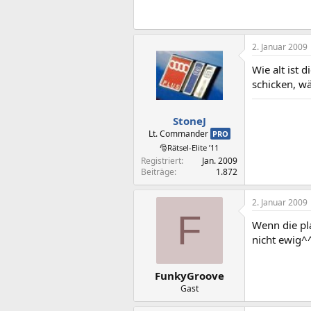
2. Januar 2009
Wie alt ist 
schicken, wä
StoneJ
Lt. Commander
PRO
🎅Rätsel-Elite ’11
Registriert
Jan. 2009
Beiträge
1.872
2. Januar 2009
F
Wenn die pla
nicht ewig^
FunkyGroove
Gast