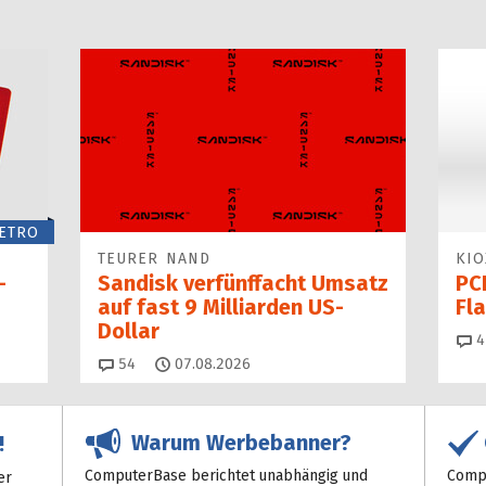
ETRO
TEURER NAND
KIO
-
Sandisk verfünffacht Umsatz
PCI
auf fast 9 Milliarden US-
Fl
Dollar
4
Kommentare
54
07.08.2026
Warum Werbebanner?
!
ComputerBase berichtet unabhängig und
Compu
er