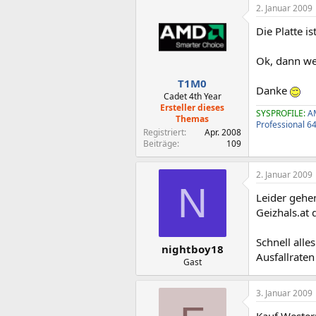
2. Januar 2009
Die Platte is
Ok, dann we
T1M0
Danke
Cadet 4th Year
Ersteller dieses
SYSPROFILE:
A
Themas
Professional 6
Registriert
Apr. 2008
Beiträge
109
2. Januar 2009
N
Leider gehe
Geizhals.at
Schnell alle
nightboy18
Ausfallrate
Gast
3. Januar 2009