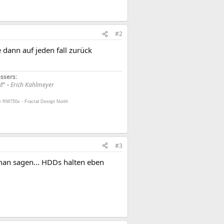
#2
e dann auf jeden fall zurück
ssers:
!" -
Erich Kahlmeyer
r RM750x - Fractal Design North
#3
 man sagen... HDDs halten eben