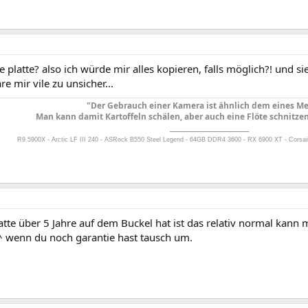
die platte? also ich würde mir alles kopieren, falls möglich?! und si
re mir vile zu unsicher...
"Der Gebrauch einer Kamera ist ähnlich dem eines Me
Man kann damit Kartoffeln schälen, aber auch eine Flöte schnitzen
_______________________
R9 5900X - Arctic LF III 240 - ASRock B550 Steel Legend - 64GB DDR4 3600 - RX 6900 XT - Corsai
tte über 5 Jahre auf dem Buckel hat ist das relativ normal kann
^ wenn du noch garantie hast tausch um.