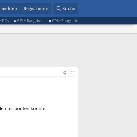
nmelden
Registrieren
Suche
g-PCs
GPU-Rangliste
CPU-Rangliste
#1
 dem er booten konnte.