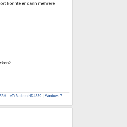
ort konnte er dann mehrere
icken?
-S3H
|
ATi Radeon HD4850
|
Windows 7