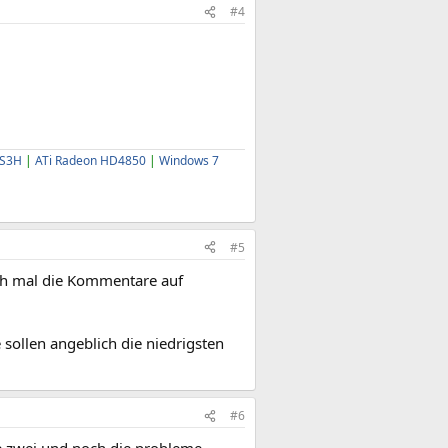
#4
-S3H
|
ATi Radeon HD4850
|
Windows 7
#5
ich mal die Kommentare auf
 sollen angeblich die niedrigsten
#6