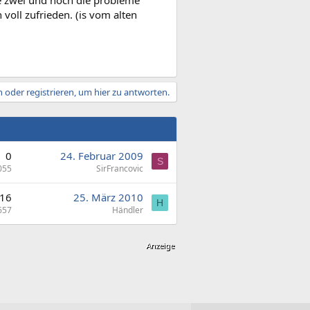
die zwei und noch die probleme
voll zufrieden. (is vom alten
 oder registrieren, um hier zu antworten.
0
24. Februar 2009
S
055
SirFrancovic
16
25. März 2010
H
657
Händler