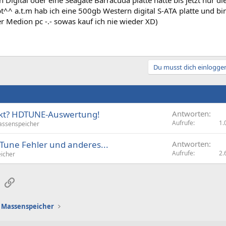
 Digital oder eine Seagate Barracuda platte hatte bis jetzt nur 
^^ a.t.m hab ich eine 500gb Western digital S-ATA platte und bin 
r Medion pc -.- sowas kauf ich nie wieder XD)
Du musst dich einloggen
kt? HDTUNE-Auswertung!
Antworten
Aufrufe
1.
ssenspeicher
une Fehler und anderes...
Antworten
Aufrufe
2.
icher
sApp
E-Mail
Link
Massenspeicher