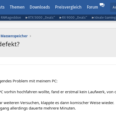
sts
Themen
Downloads
Preisvergleich
Forum
A
RAMageddon
RTX 5000 „Deals“
RX 9000 „Deals“
Ideale Gamin
Massenspeicher
efekt?
lgendes Problem mit meinem PC:
PC vorhin hochfahren wollte, fand er erstmal kein Laufwerk, von
ar weiteren Versuchen, klappte es dann komischer Weise wieder.
gang allerdings dauerte mehrere Minuten.