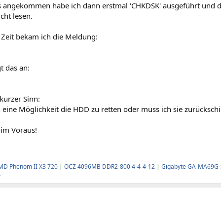
angekommen habe ich dann erstmal 'CHKDSK' ausgeführt und d
cht lesen.
 Zeit bekam ich die Meldung:
t das an:
kurzer Sinn:
 eine Möglichkeit die HDD zu retten oder muss ich sie zurücksch
 im Voraus!
MD Phenom II X3 720
|
OCZ 4096MB DDR2-800 4-4-4-12
|
Gigabyte GA-MA69G
4