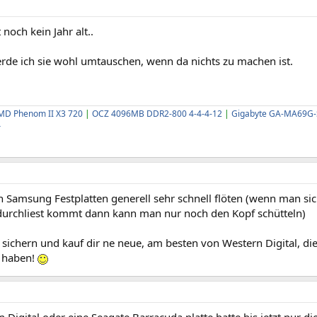
t noch kein Jahr alt..
rde ich sie wohl umtauschen, wenn da nichts zu machen ist.
MD Phenom II X3 720
|
OCZ 4096MB DDR2-800 4-4-4-12
|
Gigabyte GA-MA69G
4
n Samsung Festplatten generell sehr schnell flöten (wenn man s
 durchliest kommt dann kann man nur noch den Kopf schütteln)
s sichern und kauf dir ne neue, am besten von Western Digital, die
n haben!