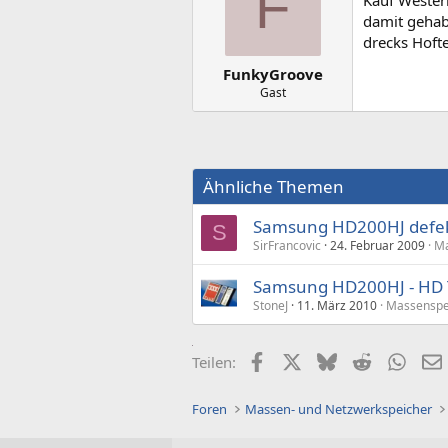
F
Kauf Western
damit gehabt
drecks Hofte
FunkyGroove
Gast
Ähnliche Themen
Samsung HD200HJ defe
S
SirFrancovic
24. Februar 2009
Ma
Samsung HD200HJ - HD T
StoneJ
11. März 2010
Massenspe
Facebook
X (Twitter)
Bluesky
Reddit
What
Teilen:
Foren
Massen- und Netzwerkspeicher