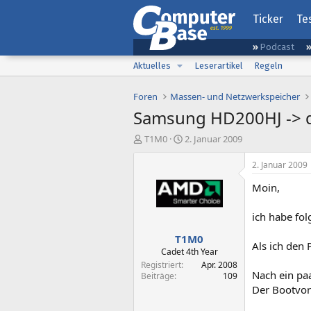
Ticker
Te
Podcast
Aktuelles
Leserartikel
Regeln
Foren
Massen- und Netzwerkspeicher
Samsung HD200HJ -> d
E
E
T1M0
2. Januar 2009
r
r
s
s
2. Januar 2009
t
t
Moin,
e
e
l
l
l
l
ich habe fo
e
t
T1M0
r
a
Als ich den 
m
Cadet 4th Year
Registriert
Apr. 2008
Nach ein pa
Beiträge
109
Der Bootvor