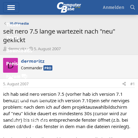
Hauptmenü
Anmelden
Multimedia
Ticker
seit nero 7.5 lange wartezeit nach "neu"
Tests
geklickt
E
E
dermoritz
5. August 2007
Downloads
r
r
s
s
dermoritz
D
Preisvergleich
t
t
Commander
PRO
e
e
l
l
Forum
l
l
5. August 2007
#1
e
t
Aktuelles
r
a
ich hab seid nero version 7.5 (vorher hab ich version 7.1
m
Empfohlene Inhalte
benutzt und nun benutze ich version 7.10)ein sehr nerviges
problem: nach dem ich auf dem projektauswahlbildschirm
Neue Beiträge
auf "neu" klicke dauert es mindestens 30s (cursor wird zur
sanduhr) bis sich das entsprechende fenster öffnet (z.b. bei
Neueste Aktivitäten
daten cd/dvd - das fenster in dem man die dateien reinlegt).
Leserartikel