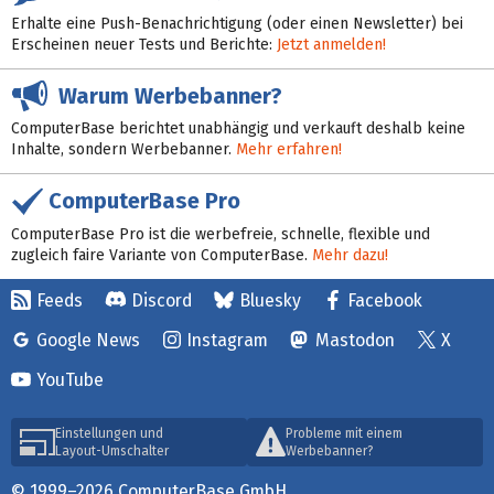
Erhalte eine Push-Benachrichtigung (oder einen Newsletter) bei
Erscheinen neuer Tests und Berichte:
Jetzt anmelden!
Warum Werbebanner?
ComputerBase berichtet unabhängig und verkauft deshalb keine
Inhalte, sondern Werbebanner.
Mehr erfahren!
ComputerBase Pro
ComputerBase Pro ist die werbefreie, schnelle, flexible und
zugleich faire Variante von ComputerBase.
Mehr dazu!
Feeds
Discord
Bluesky
Facebook
Google News
Instagram
Mastodon
X
YouTube
Einstellungen und
Probleme mit einem
Layout-Umschalter
Werbebanner?
© 1999–2026 ComputerBase GmbH