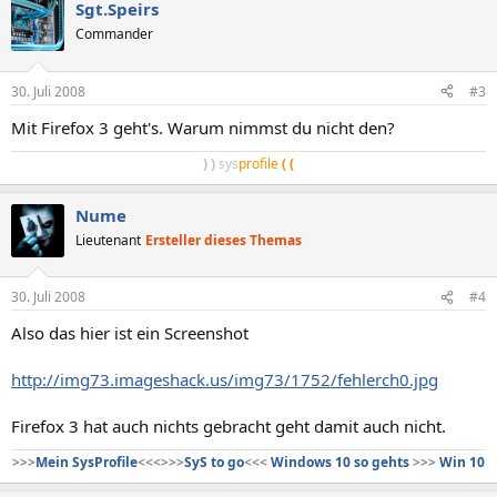
Sgt.Speirs
Commander
30. Juli 2008
#3
Mit Firefox 3 geht's. Warum nimmst du nicht den?
)
)
sys
profile
(
(
Nume
Lieutenant
Ersteller dieses Themas
30. Juli 2008
#4
Also das hier ist ein Screenshot
http://img73.imageshack.us/img73/1752/fehlerch0.jpg
Firefox 3 hat auch nichts gebracht geht damit auch nicht.
>>>
Mein SysProfile
<<<>>>
SyS to go
<<<
Windows 10 so gehts
>>>
Win 10