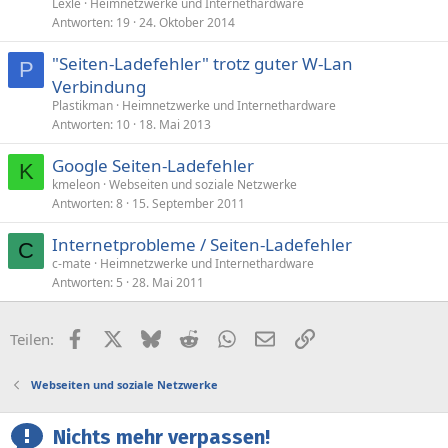
Lexle
Heimnetzwerke und Internethardware
Antworten
19
24. Oktober 2014
"Seiten-Ladefehler" trotz guter W-Lan
P
Verbindung
Plastikman
Heimnetzwerke und Internethardware
Antworten
10
18. Mai 2013
Google Seiten-Ladefehler
K
kmeleon
Webseiten und soziale Netzwerke
Antworten
8
15. September 2011
Internetprobleme / Seiten-Ladefehler
C
c-mate
Heimnetzwerke und Internethardware
Antworten
5
28. Mai 2011
Facebook
X (Twitter)
Bluesky
Reddit
WhatsApp
E-Mail
Link
Teilen:
Webseiten und soziale Netzwerke
Nichts mehr verpassen!