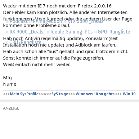
Regeln
Weder mit dem IE 7 noch mit dem Firefox 2.0.0.16
Der Fehler kam kann plötzlich. Alle anderen Internetseiten
funktionieren. Mein Kumpel oder die anderen User der Page
Podcast
RAMageddon
RTX 5000 „Deals“
kommen ohne Probleme drauf.
RX 9000 „Deals“
Ideale Gaming-PCs
GPU-Rangliste
Hab noch Antivir(regelmäßig update), Zonealarm(seit
CPU-Rangliste
Installation noch nie update) und Adblock am laufen.
Hab auch schon alle "aus" gehabt und ging trotzdem nicht.
Sonst konnte ich immer auf die Page zugreifen.
Weiß einfach nicht mehr weiter.
Mfg
Nume
>>>
Mein SysProfile
<<<>>>
SyS to go
<<<
Windows 10 so gehts
>>>
Win 10