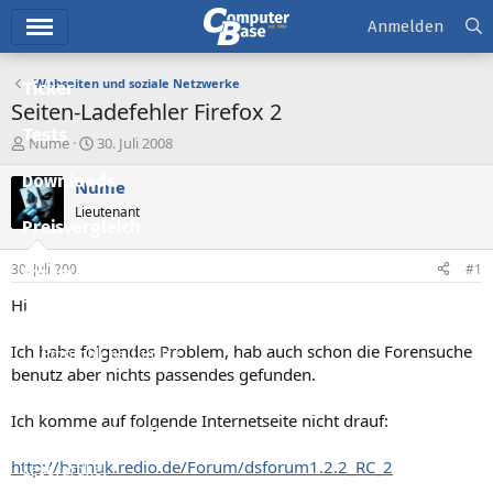
Hauptmenü
Anmelden
Webseiten und soziale Netzwerke
Ticker
Seiten-Ladefehler Firefox 2
Tests
E
E
Nume
30. Juli 2008
r
r
Downloads
s
s
Nume
t
t
Lieutenant
e
e
Preisvergleich
l
l
l
l
30. Juli 2008
#1
Forum
e
t
r
a
Hi
Aktuelles
m
Ich habe folgendes Problem, hab auch schon die Forensuche
Empfohlene Inhalte
benutz aber nichts passendes gefunden.
Neue Beiträge
Ich komme auf folgende Internetseite nicht drauf:
Neueste Aktivitäten
http://harnuk.redio.de/Forum/dsforum1.2.2_RC_2
Leserartikel