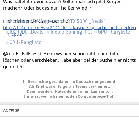
Was haltet ihr denn davon? Sollte man sich jetzt Sorgen
Regeln
machen? Oder ist das nur "heißer Wind"?
Hier mal der Link zum Bericht:
Podcast
RAMageddon
RTX 5000 „Deals“
http://ht4u.net/news/2142_kris_kaspersky_sicherheitsluecken
RX 9000 „Deals“
Ideale Gaming-PCs
GPU-Rangliste
_in_cpus/
CPU-Rangliste
@mods: Falls es diese news hier schon gibt, dann bitte
löschen oder verschieben. Habe aber bei der Suche hier nichts
gefunden.
---------------------------------------------------------------------------
In Geschichte geschlafen, in Deutsch nur gepennt.
Als Kind war er feige, als Teenie verklemmt.
Dann wurde er Hater, denn dumm kann er toll.
Ihr wisst wen ich meine, den Computerbase-Troll.