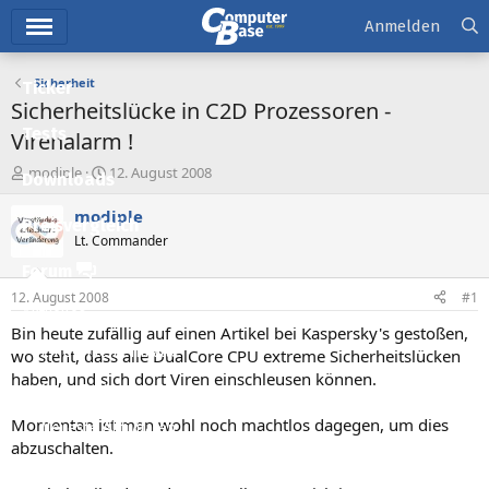
Hauptmenü
Anmelden
Sicherheit
Ticker
Sicherheitslücke in C2D Prozessoren -
Tests
Virenalarm !
E
E
modiple
12. August 2008
Downloads
r
r
s
s
modiple
Preisvergleich
t
t
Lt. Commander
e
e
l
l
Forum
l
l
12. August 2008
#1
e
t
Aktuelles
r
a
Bin heute zufällig auf einen Artikel bei Kaspersky's gestoßen,
m
Empfohlene Inhalte
wo steht, dass alle DualCore CPU extreme Sicherheitslücken
haben, und sich dort Viren einschleusen können.
Neue Beiträge
Momentan ist man wohl noch machtlos dagegen, um dies
Neueste Aktivitäten
abzuschalten.
Leserartikel