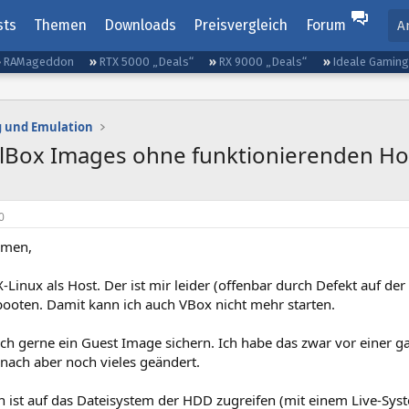
sts
Themen
Downloads
Preisvergleich
Forum
A
RAMageddon
RTX 5000 „Deals“
RX 9000 „Deals“
Ideale Gamin
g und Emulation
alBox Images ohne funktionierenden Ho
0
mmen,
-Linux als Host. Der ist mir leider (offenbar durch Defekt auf der
booten. Damit kann ich auch VBox nicht mehr starten.
ch gerne ein Guest Image sichern. Ich habe das zwar vor einer 
nach aber noch vieles geändert.
n ist auf das Dateisystem der HDD zugreifen (mit einem Live-Sys