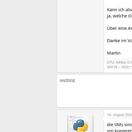
Kann ich al
ja, welche 
Über eine A
Danke im Vo
Martin
CPU: Athlon II
300 W -- HDD: 
16. August 202
die VMs sind
vm kopieren.