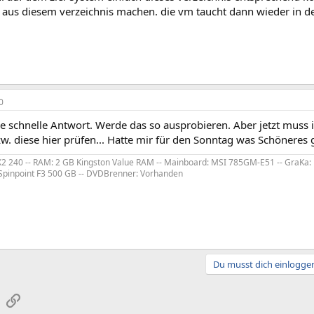
 aus diesem verzeichnis machen. die vm taucht dann wieder in der
0
ie schnelle Antwort. Werde das so ausprobieren. Aber jetzt muss 
w. diese hier prüfen... Hatte mir für den Sonntag was Schöneres 
 X2 240 -- RAM: 2 GB Kingston Value RAM -- Mainboard: MSI 785GM-E51 -- GraKa: 
Spinpoint F3 500 GB -- DVDBrenner: Vorhanden
Du musst dich einloggen
sApp
E-Mail
Link