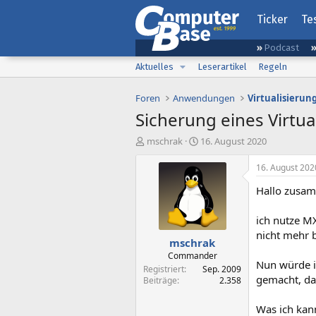
Ticker
Te
Podcast
Aktuelles
Leserartikel
Regeln
Foren
Anwendungen
Virtualisierun
Sicherung eines Virtu
E
E
mschrak
16. August 2020
r
r
s
s
16. August 202
t
t
Hallo zusa
e
e
l
l
l
l
ich nutze MX
e
t
nicht mehr 
mschrak
r
a
m
Commander
Nun würde i
Registriert
Sep. 2009
gemacht, da
Beiträge
2.358
Was ich kan