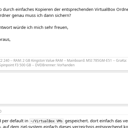
so durch einfaches Kopieren der entsprechenden VirtualBox Ordn
Ordner genau muss ich dann sichern?
ntwort würde ich mich sehr freuen,
raus,
 X2 240 -- RAM: 2 GB Kingston Value RAM -- Mainboard: MSI 785GM-E51 -- GraKa: 
Spinpoint F3 500 GB -- DVDBrenner: Vorhanden
0
 per default in
gespeichert. dort einfach das v
~/VirtualBox VMs
 auf dem ziel-system einfach dieses verzeichnis entsprechend ko