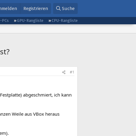
nmelden
Registrieren
Suche
g-PCs
GPU-Rangliste
CPU-Rangliste
st?
#1
 Festplatte) abgeschmiert, ich kann
ganzen Weile aus VBox heraus
tem).