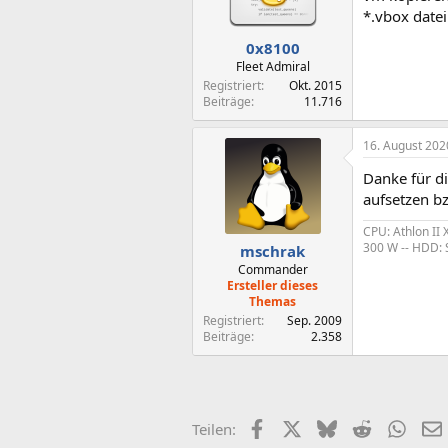
*.vbox datei
0x8100
Fleet Admiral
Registriert
Okt. 2015
Beiträge
11.716
16. August 202
Danke für d
aufsetzen bz
CPU: Athlon II
300 W -- HDD: 
mschrak
Commander
Ersteller dieses
Themas
Registriert
Sep. 2009
Beiträge
2.358
Facebook
X (Twitter)
Bluesky
Reddit
What
Teilen: