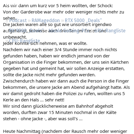
Regeln
Als wir dann um kurz vor 5 heim wollten, der Schock:
Von der Garderobe war mehr oder weniger nichts mehr zu
sehen.
Podcast
RAMageddon
RTX 5000 „Deals“
Die Jacken waren alle so gut wie unsortiert irgendwo
aufgehängt, teilweise auch draußen im Freien und
RX 9000 „Deals“
Ideale Gaming-PCs
GPU-Rangliste
unbewacht.
CPU-Rangliste
Jeder konnte sich nehmen, was er wollte.
Nachdem wir nach einer 3/4 Stunde immer noch nichts
gefunden haben, haben wir endlich jemand von der
Organisation in die Finger bekommen, der uns sein Kärtchen
gegeben hat und gemeint hat, wir sollen Anzeige erstatten,
sollte die Jacke nicht mehr gefunden werden.
Zwischendurch haben wir dann auch die Person in die Finger
bekommen, die unsere Jacke am Abend aufgehängt hatte. Als
wir damit gedroht haben die Polizei zu rufen, wollten uns 5
Kerle an den Hals ... sehr nett!
Wir sind dann glücklicherweise am Bahnhof abgeholt
worden, durften zwar 15 Minuten nochmal in der Kälte
stehen - ohne Jacke -, aber was soll's ...
Heute Nachmittag (nachdem der Rausch mehr oder weniger