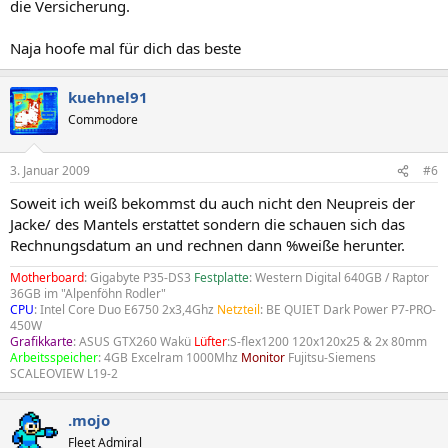
die Versicherung.
Naja hoofe mal für dich das beste
kuehnel91
Commodore
3. Januar 2009
#6
Soweit ich weiß bekommst du auch nicht den Neupreis der
Jacke/ des Mantels erstattet sondern die schauen sich das
Rechnungsdatum an und rechnen dann %weiße herunter.
Motherboard
: Gigabyte P35-DS3
Festplatte
: Western Digital 640GB / Raptor
36GB im "Alpenföhn Rodler"
CPU
: Intel Core Duo E6750 2x3,4Ghz
Netzteil
: BE QUIET Dark Power P7-PRO-
450W
Grafikkarte
: ASUS GTX260 Wakü
Lüfter
:S-flex1200 120x120x25 & 2x 80mm
Arbeitsspeicher
: 4GB Excelram 1000Mhz
Monitor
Fujitsu-Siemens
SCALEOVIEW L19-2
.mojo
Fleet Admiral