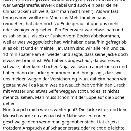
war Ganzjahresfeuerwerk dabei und auch ein paar kleine
Chinacracker (ich weiß, darf man nicht mehr). Als wir fast
fertig waren wollte ein Mann ins Mehrfamilienhaus
reingehen, hat aber noch zu Ende geraucht und uns mehr
oder weniger zugesehen. Ein Feuerwerk war etwas nah und
es sah so aus, als ob er Funken vom Boden abbekommen,
weil er was weggewischt hat. Wir haben daraufhin gefragt ob
alles ok ist und er meinte "ja". Dann sind wir alle rein und ca.
10 min später kam er wieder und sagte, dass seine Jacke doch
etwas verbrannt ist. Wir habens angeschaut, da war etwas
schwarz, aber keine Löcher. Naja, wir waren angetrunken und
haben dann die Jacke genommen und ihm gesagt, dass wir
uns melden wegen der Versicherung. Nun, daheim haben wir
gestaunt weil da kaum was da war. Ich hab vorhin den Dreck
mit Wasser und etwas Seife weggewischt und es ist nichts
mehr zu sehen. Man muss schon mit der Lupe auf die Suche
gehen.
Nun frag ich mich wie es weitergeht? Die Jacke ist ok und kein
Mensch würde da aus nächster Nähe was erkennen,
geschweige denn wenn man gegenüber steht. Hat er jetzt
trotzdem Anspruch auf Schadenersatz oder reicht die leichte