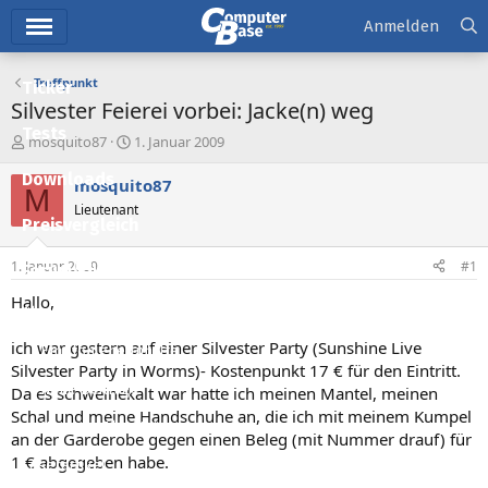
Hauptmenü
Anmelden
Treffpunkt
Ticker
Silvester Feierei vorbei: Jacke(n) weg
Tests
E
E
mosquito87
1. Januar 2009
r
r
Downloads
s
s
mosquito87
M
t
t
Lieutenant
e
e
Preisvergleich
l
l
l
l
1. Januar 2009
#1
Forum
e
t
r
a
Hallo,
Aktuelles
m
ich war gestern auf einer Silvester Party (Sunshine Live
Empfohlene Inhalte
Silvester Party in Worms)- Kostenpunkt 17 € für den Eintritt.
Neue Beiträge
Da es schweinekalt war hatte ich meinen Mantel, meinen
Schal und meine Handschuhe an, die ich mit meinem Kumpel
Neueste Aktivitäten
an der Garderobe gegen einen Beleg (mit Nummer drauf) für
1 € abgegeben habe.
Leserartikel