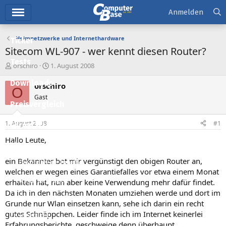
Hauptmenü
Anmelden
Heimnetzwerke und Internethardware
Ticker
Sitecom WL-907 - wer kennt diesen Router?
Tests
E
E
orschiro
1. August 2008
r
r
Downloads
s
s
orschiro
O
t
t
Gast
e
e
Preisvergleich
l
l
l
l
1. August 2008
#1
Forum
e
t
r
a
Hallo Leute,
Aktuelles
m
ein Bekannter bot mir vergünstigt den obigen Router an,
Empfohlene Inhalte
welchen er wegen eines Garantiefalles vor etwa einem Monat
Neue Beiträge
erhalten hat, nun aber keine Verwendung mehr dafür findet.
Da ich in den nächsten Monaten umziehen werde und dort im
Neueste Aktivitäten
Grunde nur Wlan einsetzen kann, sehe ich darin ein recht
gutes Schnäppchen. Leider finde ich im Internet keinerlei
Leserartikel
Erfahrungsberichte, geschweige denn überhaupt