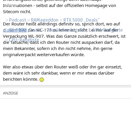
Regeln
Informationen - selbst auf der offiziellen Homepage von
Sitecom nicht.
Podcast
RAMageddon
RTX 5000 „Deals“
Der Router heißt allerdings definitv so, sprich dort, wo auf
diesem Bild
das WL-173 zu lesen ist, steht bei mir auf der
RX 9000 „Deals“
Ideale Gaming-PCs
GPU-Rangliste
Verpackung WL-907. Was das Ganze zusätzlich erschwert, ist
CPU-Rangliste
die Tatsache, dass ich den Router nicht auspacken darf, da
mein Bekannter, sofern ich ihn nicht nehme, ihn gerne
originalverpackt weiterverkaufen würde.
Wer also etwas über den Router weiß oder ihn gar einsetzt,
dem wäre ich sehr dankbar, wenn er mir etwas darüber
berichten könnte.