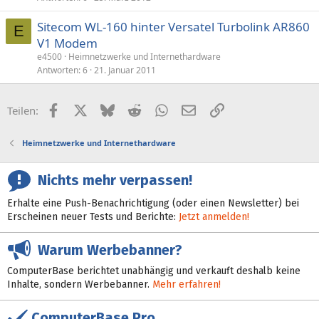
Sitecom WL-160 hinter Versatel Turbolink AR860
E
V1 Modem
e4500
Heimnetzwerke und Internethardware
Antworten
6
21. Januar 2011
Facebook
X (Twitter)
Bluesky
Reddit
WhatsApp
E-Mail
Link
Teilen:
Heimnetzwerke und Internethardware
Nichts mehr verpassen!
Erhalte eine Push-Benachrichtigung (oder einen Newsletter) bei
Erscheinen neuer Tests und Berichte:
Jetzt anmelden!
Warum Werbebanner?
ComputerBase berichtet unabhängig und verkauft deshalb keine
Inhalte, sondern Werbebanner.
Mehr erfahren!
ComputerBase Pro