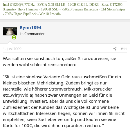
Intel i7 920@3,77GHz - EVGA X58 SLI LE - 12GB G.E.I.L. DDR3 - Zotac GTX295 -
Xigmatek Thors Hammer - 120GB SSD - 750GB Seagate Barracuda - CM Storm Sniper
- 700W Tagan PipeRock - Win10 Pro x64
Rynn1894
Lt. Commander
1. Juni 2009
#11
Was sollten sie sonst auch tun, außer Sli anzupreisen, sie
werden wohl schlecht reinschreiben:
"Sli ist eine sinnlose Variante Geld rauszuschmeißen für ein
kleines bisschen Mehrleistung. Zudem bringt es nur
Nachteile, wie höherer Stromverbrauch, Mikkroruckler,
etc..Wir(Nvidia) haben zwar Unmengen an Geld für die
Entwicklung investiert, aber da uns die vollkommene
Zufriedenheit der Kunden das Wichtigste ist und wir keine
wirtschaftlichen Interessen hegen, können wir ihnen Sli nicht
empfehlen, seien Sie lieber verünftig und kaufen sie eine
Karte für 100€, die wird ihnen garantiert reichen. "