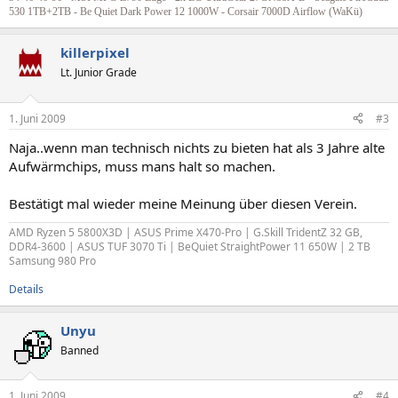
530 1TB+2TB - Be Quiet Dark Power 12 1000W - Corsair 7000D Airflow (WaKü)
killerpixel
Lt. Junior Grade
1. Juni 2009
#3
Naja..wenn man technisch nichts zu bieten hat als 3 Jahre alte
Aufwärmchips, muss mans halt so machen.
Bestätigt mal wieder meine Meinung über diesen Verein.
AMD Ryzen 5 5800X3D | ASUS Prime X470-Pro | G.Skill TridentZ 32 GB,
DDR4-3600 | ASUS TUF 3070 Ti | BeQuiet StraightPower 11 650W | 2 TB
Samsung 980 Pro
Details
Unyu
Banned
1. Juni 2009
#4