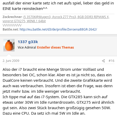
ausfall der einer karte setz ich net aufs spiel, lieber das geld in
EINE karte reinstecken^^
Zockrechner
:
i5 3570K@Mugen3, Asrock Z77 Pro3, 8GB DDR3 RIPJAWS X,
vorerst GTX275, WIN8.1 64bit
\/\/\/\/\/\/\/\/\/
Battle.net:
http://eu.battle.net/d3/de/profile/Zeroena88GR-2642/
1337 g33k
Vice Admiral
Ersteller dieses Themas
2. Juni 2009
#16
Also der i7 braucht eine Menge Strom unter Volllast und
besonders bei OC, schon klar. Aber es ist ja nicht so, dass ein
DualCore keinen verbraucht. Und die zweite Grafikkarte wird
auch was verbrauchen. Insofern ist eben die Frage, was denn
jetzt mehr bzw. im Idle weniger verbraucht.
Ich tippe mal auf das i7-System. Die GTX285 kann sich auf
etwas unter 30W im Idle runterdrosseln. GTX275 wird ähnlich
gut sein. Also zwei Stück brauchen großzügig gesehen 50W.
Dazu eine CPU. Da setz ich mal 5W im Idle an.