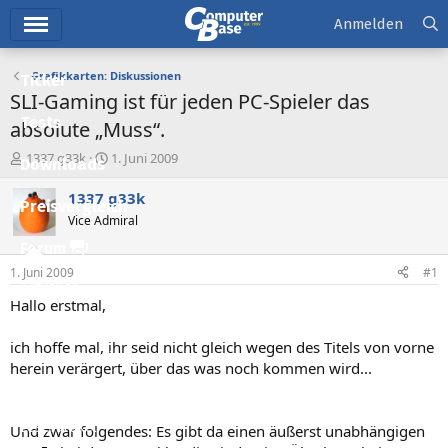
Hauptmenü
Anmelden
Grafikkarten: Diskussionen
Ticker
SLI-Gaming ist für jeden PC-Spieler das
Tests
absolute „Muss“.
E
E
1337 g33k
1. Juni 2009
Downloads
r
r
s
s
1337 g33k
Preisvergleich
t
t
Vice Admiral
e
e
l
l
Forum
l
l
1. Juni 2009
#1
e
t
Aktuelles
r
a
Hallo erstmal,
m
Empfohlene Inhalte
ich hoffe mal, ihr seid nicht gleich wegen des Titels von vorne
Neue Beiträge
herein verärgert, über das was noch kommen wird...
Neueste Aktivitäten
Leserartikel
Und zwar folgendes: Es gibt da einen äußerst unabhängigen