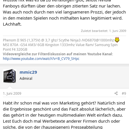
Fanboys dürften über den obrigen zitierten Satz nur lachen.
Was auch noch durch nen viel langsameren Prozzi, der jedoch
in den meisten Spielen noch mithalten kann legitimiert wird.
LAchhaft.
Zuletzt bearbeitet:
1. Juni 2009
Phenom II 965 (1,375V) @ 3,7 ghz/ Scythe Ninja3 /HD6870@1000mhz
MSI 870A -G54 AM3/ 6GB Kingston 1333mhz Value Ram/ Samsung Spin
Point F4 320GB
Videovergleiche zur Filterdiskussion auf meinen Youtube Kanal:
http://www.youtube.com/watch?v=B_CV79_SHpc
mmic29
Admiral
1. Juni 2009
#9
Habt ihr schon mal was von Marketing gehört? Natürlich sind
die Ergebnisse geschönt und das Fazit absolut lächerlich, aber
das gehört in der heutigen multimedialen Welt einfach dazu.
Lest Euch doch mal Werbetexte anderer Firmen durch oder
solche, die von der (hauseigenen) Presseabteilung