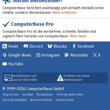
Warum Werbebanner?
ComputerBase berichtet unabhängig und verkauft deshalb keine
Inhalte, sondern Werbebanner.
Mehr erfahren!
ComputerBase Pro
ComputerBase Pro ist die werbefreie, schnelle, flexible und
zugleich faire Variante von ComputerBase.
Mehr dazu!
Feeds
Discord
Bluesky
Facebook
Google News
Instagram
Mastodon
X
YouTube
Einstellungen und
Probleme mit einem
Layout-Umschalter
Werbebanner?
© 1999–2026 ComputerBase GmbH
Impressum
Kontakt
Mediadaten
Vertrag widerrufen
Vertrag kündigen
Barrierefreiheit
Datenschutz