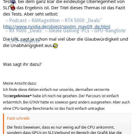
Test
, bei dem ganz klar die eindeutige Überlegenheit von
Regeln
SLI
das Ergebnis ist. Der Titel dieses Themas ist das Fazit
des Tests. Aber seht selbst:
Podcast
RAMageddon
RTX 5000 „Deals“
http://www.nvidia.de/object/spotm_may09_de.html
RX 9000 „Deals“
Ideale Gaming-PCs
GPU-Rangliste
Die URL sagt ja schon mal viel über die Glaubwürdigkeit und
CPU-Rangliste
die Unabhängigkeit aus.
Was sagt ihr dazu?
Meine Ansicht dazu:
Ich finde diese Aktion einfach nur unseriös, dermaßen verzerrte
Test
ergebnisse
*
habe ich noch nie gesehen. Der Parcours ist einfach
erbärmlich. Bei GTAIV hätte es sowieso ganz anders ausgesehen. Aber auch
ohne CPU-lastige Benchmarks ist das Fazit einfach untragbar.
Fazit schrieb:
Die Tests beweisen, dass es nur wenig auf die CPU ankommt,
sondern dass GPUs im SLI-Verbund im Bereich der Grafik klar die