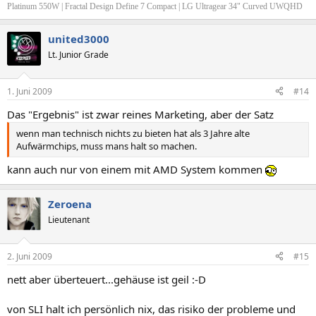
Platinum 550W | Fractal Design Define 7 Compact | LG Ultragear 34" Curved UWQHD
united3000
Lt. Junior Grade
1. Juni 2009
#14
Das "Ergebnis" ist zwar reines Marketing, aber der Satz
wenn man technisch nichts zu bieten hat als 3 Jahre alte
Aufwärmchips, muss mans halt so machen.
kann auch nur von einem mit AMD System kommen
Zeroena
Lieutenant
2. Juni 2009
#15
nett aber überteuert...gehäuse ist geil :-D
von SLI halt ich persönlich nix, das risiko der probleme und