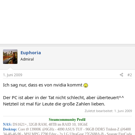
Euphoria
Admiral
1. Juni 2009
#2
Ich sag nur, dass es von nvidia kommt
Der PC ist aber in der Tat nicht schlecht, aber überteuert^^
Netzteil ist mal für Leute die große Zahlen lieben.
Zuletzt bearbeitet:
1. Juni 2009
Steamcommunity Profil
NAS:
DS1621+, 32GB RAM, 48TB im RAID 10, 10GbE
Desktop:
Core i9 13900K @6GHz - 4090 ASUS TUF - 96GB DDR5 Trident-Z @6400
34-46-46-96 - MSI MPG Z790 Edge - 2x LG UltraGear 27GN88A-B - Seagate FireCuda