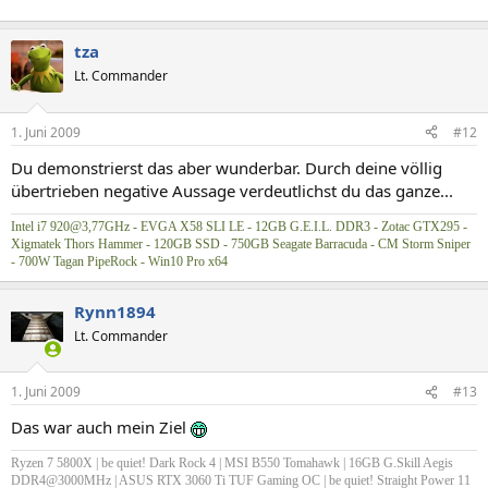
tza
Lt. Commander
1. Juni 2009
#12
Du demonstrierst das aber wunderbar. Durch deine völlig
übertrieben negative Aussage verdeutlichst du das ganze...
Intel i7 920@3,77GHz - EVGA X58 SLI LE - 12GB G.E.I.L. DDR3 - Zotac GTX295 -
Xigmatek Thors Hammer - 120GB SSD - 750GB Seagate Barracuda - CM Storm Sniper
- 700W Tagan PipeRock - Win10 Pro x64
Rynn1894
Lt. Commander
1. Juni 2009
#13
Das war auch mein Ziel
Ryzen 7 5800X | be quiet! Dark Rock 4 | MSI B550 Tomahawk | 16GB G.Skill Aegis
DDR4@3000MHz | ASUS RTX 3060 Ti TUF Gaming OC | be quiet! Straight Power 11