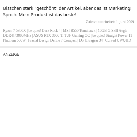
Bisschen stark "geschönt" der Artikel, aber das ist Marketing!
Sprich: Mein Produkt ist das beste!
Zuletzt bearbeitet:
1. Juni 2009
Ryzen 7 5800X | be quiet! Dark Rock 4 | MSI B550 Tomahawk | 16GB G.Skill Aegis
DDR4@3000MHz | ASUS RTX 3060 Ti TUF Gaming OC | be quiet! Straight Power 11
Platinum 550W | Fractal Design Define 7 Compact | LG Ultragear 34" Curved UWQHD