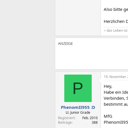
Also bitte g
Herzlichen 
< das Leben ist
19. November 
P
Hey,
Habe ein Id
Verbinden, 
bestimmt au
PhenomII955 :D
Lt. Junior Grade
MfG
Registriert
Feb. 2010
PhenomII9
Beiträge
388