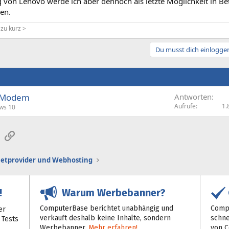
g von Lenovo werde ich aber dennoch als letzte Möglichkeit in B
en.
 zu kurz >
Du musst dich einloggen
 Modem
Antworten
Aufrufe
1.
ws 10
sApp
E-Mail
Link
netprovider und Webhosting
Warum Werbebanner?
!
ComputerBase berichtet unabhängig und
Compu
er
verkauft deshalb keine Inhalte, sondern
schne
 Tests
Werbebanner.
Mehr erfahren!
von 