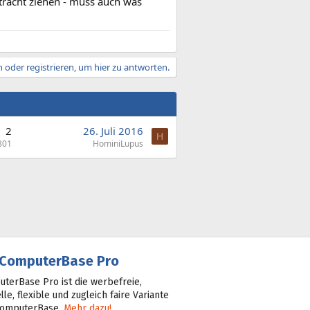
etracht ziehen - muss auch was
 oder registrieren, um hier zu antworten.
2
26. Juli 2016
H
801
HominiLupus
ComputerBase Pro
terBase Pro ist die werbefreie,
lle, flexible und zugleich faire Variante
ComputerBase.
Mehr dazu!