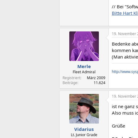
// Bei "Sof
Bitte Hart Kl
19. November 
Bedenke abe
kommen kann
(Man aktivie
Merle
http://www.sys
Fleet Admiral
Registriert
März 2009
Beiträge
11.624
19. November 
ist ne ganz 
Also muss i
Grüße
Vidarius
Lt. Junior Grade