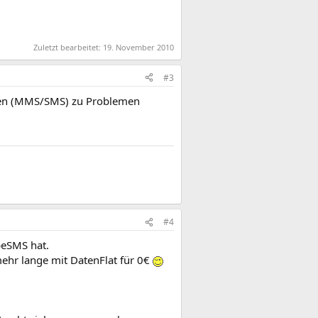
Zuletzt bearbeitet:
19. November 2010
#3
sten (MMS/SMS) zu Problemen
#4
beSMS hat.
ehr lange mit DatenFlat für 0€