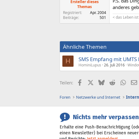
P.S. das Din
Ersteller dieses
Themas
anderes geb
Registriert
Apr. 2004
< das Leben ist
Beiträge
501
Ähnliche Themen
SMS Empfang mit UMTS
H
HominiLupus
26. Juli 2016
Windo
Facebook
X (Twitter)
Bluesky
Reddit
What
Teilen:
Foren
Netzwerke und Internet
Inter
Nichts mehr verpassen
Erhalte eine Push-Benachrichtigung (od
einen Newsletter) bei Erscheinen neuer
und Berichte:
Jetzt anmelden!