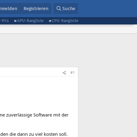
nmelden
Registrieren
Suche
g-PCs
GPU-Rangliste
CPU-Rangliste
#1
ine zuverlässige Software mit der
en die dann zu viel kosten soll.