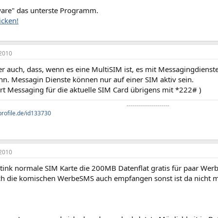
tware" das unterste Programm.
icken!
2010
r auch, dass, wenn es eine MultiSIM ist, es mit Messagingdien
. Messagin Dienste können nur auf einer SIM aktiv sein.
rt Messaging für die aktuelle SIM Card übrigens mit *222# )
----------------------​
profile.de/id133730
2010
stink normale SIM Karte die 200MB Datenflat gratis für paar Wer
ch die komischen WerbeSMS auch empfangen sonst ist da nicht m