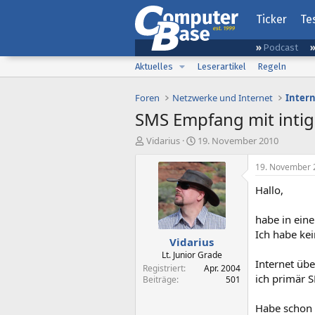
Ticker
Te
Podcast
Aktuelles
Leserartikel
Regeln
Foren
Netzwerke und Internet
Inter
SMS Empfang mit intig
E
E
Vidarius
19. November 2010
r
r
s
s
19. November 
t
t
Hallo,
e
e
l
l
l
l
habe in ein
e
t
Ich habe kei
Vidarius
r
a
m
Lt. Junior Grade
Internet übe
Registriert
Apr. 2004
ich primär 
Beiträge
501
Habe schon 