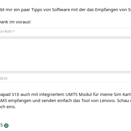
ebt mir ein paar Tipps von Software mit der das Empfangen von S
Dank im voraus!
 zu kurz >
2010
eapad S10 auch mit integriertem UMTS Modul für meine Sim Kar
SMS empfangen und senden einfach das Tool von Lenovo. Schau d
ch eins.
55