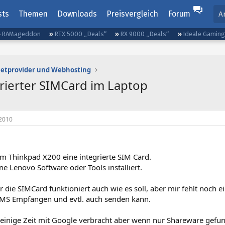
sts
Themen
Downloads
Preisvergleich
Forum
A
RAMageddon
RTX 5000 „Deals“
RX 9000 „Deals“
Ideale Gamin
netprovider und Webhosting
rierter SIMCard im Laptop
2010
em Thinkpad X200 eine integrierte SIM Card.
ne Lenovo Software oder Tools installiert.
r die SIMCard funktioniert auch wie es soll, aber mir fehlt noch e
SMS Empfangen und evtl. auch senden kann.
einige Zeit mit Google verbracht aber wenn nur Shareware gefund