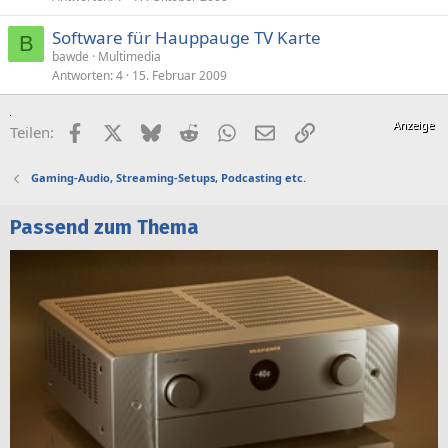
Software für Hauppauge TV Karte
B
bawde
Multimedia
Antworten
4
15. Februar 2009
Facebook
X (Twitter)
Bluesky
Reddit
WhatsApp
E-Mail
Link
Teilen:
Gaming-Audio, Streaming-Setups, Podcasting etc.
Passend zum Thema