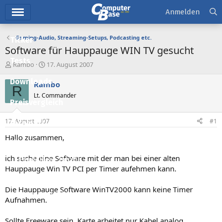
Hauptmenü
Anmelden
Gaming-Audio, Streaming-Setups, Podcasting etc.
Ticker
Software für Hauppauge WIN TV gesucht
Tests
E
E
Rambo
17. August 2007
r
r
Downloads
s
s
Rambo
R
t
t
Lt. Commander
e
e
Preisvergleich
l
l
l
l
17. August 2007
#1
Forum
e
t
r
a
Hallo zusammen,
Aktuelles
m
ich suche eine Software mit der man bei einer alten
Empfohlene Inhalte
Hauppauge Win TV PCI per Timer aufehmen kann.
Neue Beiträge
Die Hauppauge Software WinTV2000 kann keine Timer
Neueste Aktivitäten
Aufnahmen.
Leserartikel
Sollte Freeware sein. Karte arbeitet nur Kabel analog.