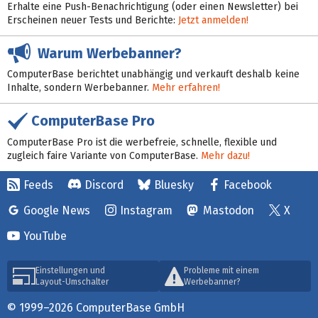
Erhalte eine Push-Benachrichtigung (oder einen Newsletter) bei
Erscheinen neuer Tests und Berichte:
Jetzt anmelden!
Warum Werbebanner?
ComputerBase berichtet unabhängig und verkauft deshalb keine
Inhalte, sondern Werbebanner.
Mehr erfahren!
ComputerBase Pro
ComputerBase Pro ist die werbefreie, schnelle, flexible und
zugleich faire Variante von ComputerBase.
Mehr dazu!
Feeds
Discord
Bluesky
Facebook
Google News
Instagram
Mastodon
X
YouTube
Einstellungen und
Probleme mit einem
Layout-Umschalter
Werbebanner?
© 1999–2026 ComputerBase GmbH