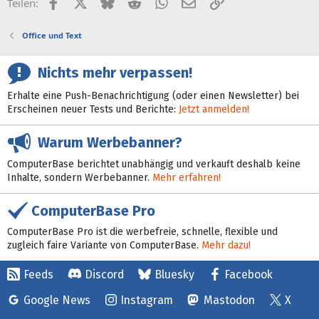
Facebook
X (Twitter)
Bluesky
Reddit
WhatsApp
E-Mail
Link
Teilen:
Office und Text
Nichts mehr verpassen!
Erhalte eine Push-Benachrichtigung (oder einen Newsletter) bei
Erscheinen neuer Tests und Berichte:
Jetzt anmelden!
Warum Werbebanner?
ComputerBase berichtet unabhängig und verkauft deshalb keine
Inhalte, sondern Werbebanner.
Mehr erfahren!
ComputerBase Pro
ComputerBase Pro ist die werbefreie, schnelle, flexible und
zugleich faire Variante von ComputerBase.
Mehr dazu!
Feeds
Discord
Bluesky
Facebook
Google News
Instagram
Mastodon
X