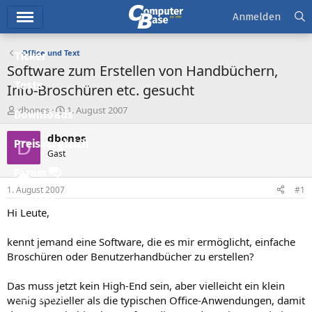
Hauptmenü
Anmelden
Office und Text
Ticker
Software zum Erstellen von Handbüchern,
Tests
Info-Broschüren etc. gesucht
E
E
dbones
1. August 2007
Downloads
r
r
s
s
dbones
D
Preisvergleich
t
t
Gast
e
e
l
l
Forum
l
l
1. August 2007
#1
e
t
Aktuelles
r
a
Hi Leute,
m
Empfohlene Inhalte
kennt jemand eine Software, die es mir ermöglicht, einfache
Neue Beiträge
Broschüren oder Benutzerhandbücher zu erstellen?
Neueste Aktivitäten
Das muss jetzt kein High-End sein, aber vielleicht ein klein
Leserartikel
wenig spezieller als die typischen Office-Anwendungen, damit