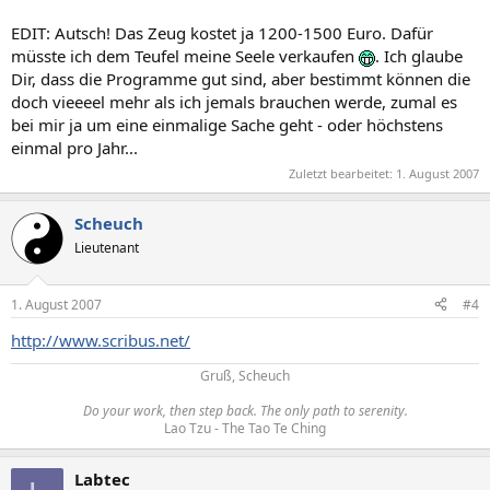
EDIT: Autsch! Das Zeug kostet ja 1200-1500 Euro. Dafür
müsste ich dem Teufel meine Seele verkaufen
. Ich glaube
Dir, dass die Programme gut sind, aber bestimmt können die
doch vieeeel mehr als ich jemals brauchen werde, zumal es
bei mir ja um eine einmalige Sache geht - oder höchstens
einmal pro Jahr...
Zuletzt bearbeitet:
1. August 2007
Scheuch
Lieutenant
1. August 2007
#4
http://www.scribus.net/
Gruß, Scheuch
Do your work, then step back. The only path to serenity.
Lao Tzu - The Tao Te Ching​
Labtec