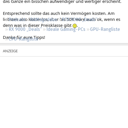
das Ganze ein bisschen aufwendiger und wertiger erscheint.
Regeln
Entsprechend sollte das auch kein Vermögen kosten. Am
liebsten also kostenlos, aber bis 50€ wäre auch ok, wenn es
Podcast
RAMageddon
RTX 5000 „Deals“
denn was in dieser Preisklasse gibt
.
RX 9000 „Deals“
Ideale Gaming-PCs
GPU-Rangliste
Danke für eure Tipps!
CPU-Rangliste