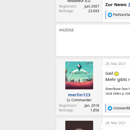
Redakteur a.D.
Zur News:
Registriert
Juni 2007
Beiträge
23.693
PietVanOw
R
e
a
k
t
i
o
n
e
n
:
28. Mai 2021
Geil
Mehr gibts 
SilverStone Fara 
merlin123
16GB DDR4 @ 3200M
Lt. Commander
Registriert
Jan. 2018
Unioner8
R
Beiträge
1.856
e
a
28. Mai 2021
k
t