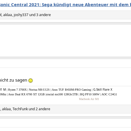
Sonic Central 2021: Sega kündigt neue Abenteuer mit dem 
l
,
aklaa
,
joshy337
und 3 andere
nicht zu sagen
H1 M
G.Skill Flare X
| Ryzen 7 3700X | Noctua NH-U12S | Asus TUF B450M-PRO Gaming |
hz | Asus Dual RX 6700 XT 12GB |crucial mx500 128Gb/2TB | BQ PP10 500W | AOC C24G1
Macbook Air M1
6
,
aklaa
,
TechFunk
und 2 andere