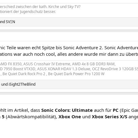
terschied zwischen der kath. Kirche und Sky-TV?
tioniert der Jugendschutz besser.
und
SVΞN
nic Teile waren echt Spitze bis Sonic Adventure 2. Sonic Adventure
ations war auch noch cool, alles andere wurde mir dann zu übert
AMD FX 8350, ASUS Crosshair IV Extreme, AMD 4x 8 GB DDR3 RAM,
 7950 Boost VTX3D, ASUS XONAR HDAV 1.3 Deluxe, OCZ RevoDrive 3 120GB SSD
, Be Quiet Dark Rock Pro 2 , Be Quiet Dark Power Pro 1200 W
6
und
iSight2TheBlind
hlt im Artikel, dass
Sonic Colors: Ultimate
auch für
PC
(Epic Ga
 5
(Abwärtskompatibilität),
Xbox One
und
Xbox Series X/S
ange