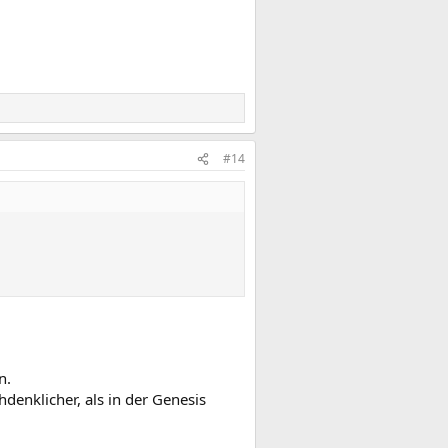
#14
n.
denklicher, als in der Genesis