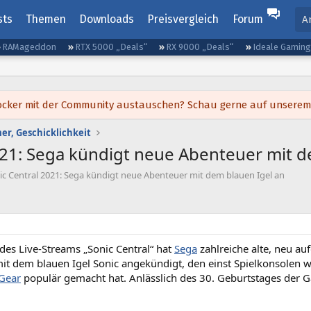
sts
Themen
Downloads
Preisvergleich
Forum
A
RAMageddon
RTX 5000 „Deals“
RX 9000 „Deals“
Ideale Gamin
h locker mit der Community austauschen? Schau gerne auf unsere
er, Geschicklichkeit
021: Sega kündigt neue Abenteuer mit d
ic Central 2021: Sega kündigt neue Abenteuer mit dem blauen Igel an
es Live-Streams „Sonic Central“ hat
Sega
zahlreiche alte, neu au
it dem blauen Igel Sonic angekündigt, den einst Spielkonsolen 
Gear
populär gemacht hat. Anlässlich des 30. Geburtstages der 