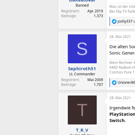
Banned
Was ist der Un
Registriert
Apr. 2019
Bei Sky-TV funk
Beiträge
1.373
joshy337
R
e
a
28. Mai 2021
k
S
t
Die alten So
i
o
Sonic Gener
n
e
Mein Rechner 
n
AMD Radeon HD
Sephiroth51
:
Cosmos Pure 1 
Lt. Commander
Registriert
Mai 2009
Unioner8
R
Beiträge
1.707
e
a
28. Mai 2021
k
T
t
Irgendwie fe
i
o
PlayStation
n
Switch
.
e
n
T_R_V
: