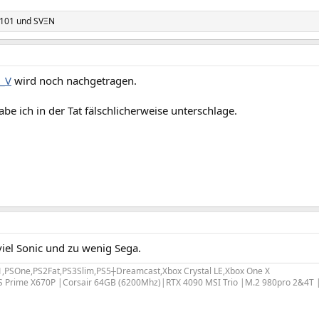
r101
und
SVΞN
_V
wird noch nachgetragen.
abe ich in der Tat fälschlicherweise unterschlage.
iel Sonic und zu wenig Sega.
1,PSOne,PS2Fat,PS3Slim,PS5
|
Dreamcast,Xbox Crystal LE,Xbox One X
Prime X670P |Corsair 64GB (6200Mhz)|RTX 4090 MSI Trio |M.2 980pro 2&4T |