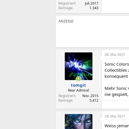
Registriert
Juli 2017
Beiträge
1.343
28. Mai 2021
Sonic Colors
Collectibles
konsequent
tomgit
Mehr Sonic G
Rear Admiral
nie gespielt
Registriert
Nov. 2015
Beiträge
5.412
28. Mai 2021
Weiss jeman