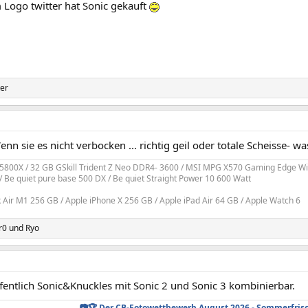
 Logo twitter hat Sonic gekauft
er
Wenn sie es nicht verbocken ... richtig geil oder totale Scheisse- 
800X / 32 GB GSkill Trident Z Neo DDR4- 3600 / MSI MPG X570 Gaming Edge Wif
/ Be quiet pure base 500 DX / Be quiet Straight Power 10 600 Watt
Air M1 256 GB / Apple iPhone X 256 GB / Apple iPad Air 64 GB / Apple Watch 6
r0
und
Ryo
fentlich Sonic&Knuckles mit Sonic 2 und Sonic 3 kombinierbar.
📷🏆 Der CB-Fotowettbewerb August 2026 - Sommerfrisc