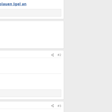
blauen Igel an
#2
#3