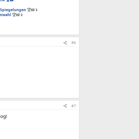
- Spiegelungen
🏆📸📱
enwahl
🏆📸📱
#6
#7
hog!