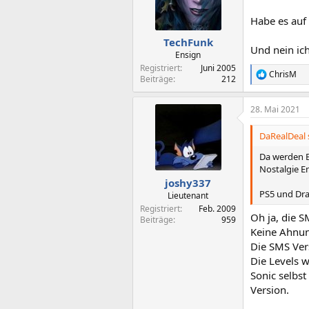
Habe es auf 
TechFunk
Und nein ich
Ensign
Registriert
Juni 2005
ChrisM
R
Beiträge
212
e
a
28. Mai 2021
k
t
i
DaRealDeal 
o
n
Da werden E
e
Nostalgie E
n
joshy337
:
PS5 und Dra
Lieutenant
Registriert
Feb. 2009
Oh ja, die S
Beiträge
959
Keine Ahnung
Die SMS Ver
Die Levels 
Sonic selbst
Version.