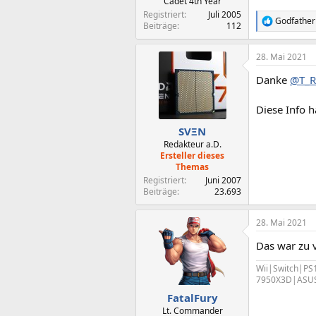
Cadet 4th Year
Registriert
Juli 2005
Godfathe
R
Beiträge
112
e
a
28. Mai 2021
k
t
Danke
@T_R
i
o
n
Diese Info h
e
n
SVΞN
:
Redakteur a.D.
Ersteller dieses
Themas
Registriert
Juni 2007
Beiträge
23.693
28. Mai 2021
Das war zu v
Wii|Switch|PS
7950X3D|ASUS 
FatalFury
Lt. Commander