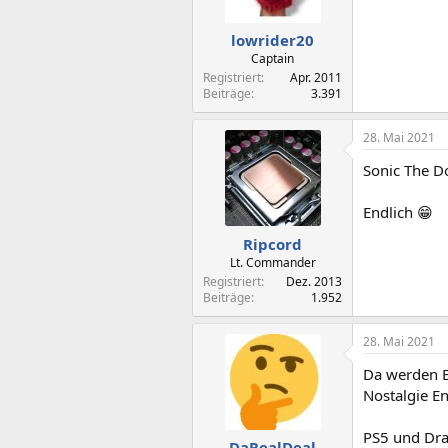
n
e
n
lowrider20
:
Captain
Registriert
Apr. 2011
Beiträge
3.391
28. Mai 2021
Sonic The D
Endlich 😁
Ripcord
Lt. Commander
Registriert
Dez. 2013
Beiträge
1.952
28. Mai 2021
Da werden E
Nostalgie E
PS5 und Dra
DaRealDeal