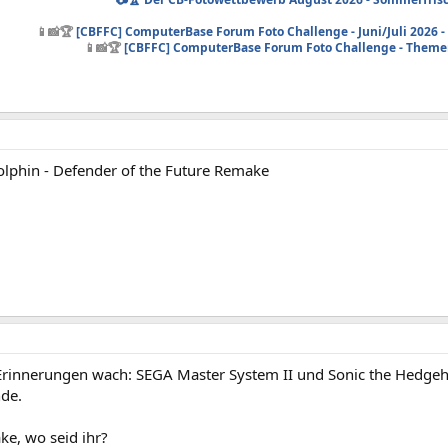
📱📸🏆
[CBFFC] ComputerBase Forum Foto Challenge - Juni/Juli 2026 
📱📸🏆
[CBFFC] ComputerBase Forum Foto Challenge - Them
olphin - Defender of the Future Remake
rinnerungen wach: SEGA Master System II und Sonic the Hedge
nde.
ke, wo seid ihr?