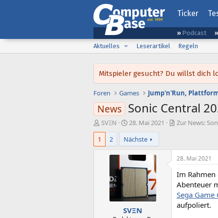
Ticker
Te
Podcast
Aktuelles
Leserartikel
Regeln
Mitspieler gesucht? Du willst dic
Foren
Games
Jump'n'Run, Plattform
Sonic Central 2
News
E
E
SVΞN
28. Mai 2021
Zur News: Son
r
r
1
2
Nächste
s
s
t
t
e
e
28. Mai 2021
l
l
Im Rahmen d
l
l
e
t
Abenteuer m
r
a
Sega Game 
m
aufpoliert.
SVΞN