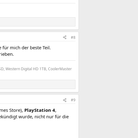
#8
 für mich der beste Teil.
rieben.
, Western Digital HD 1TB, CoolerMaster
#9
mes Store),
PlayStation 4
,
kündigt wurde, nicht nur für die