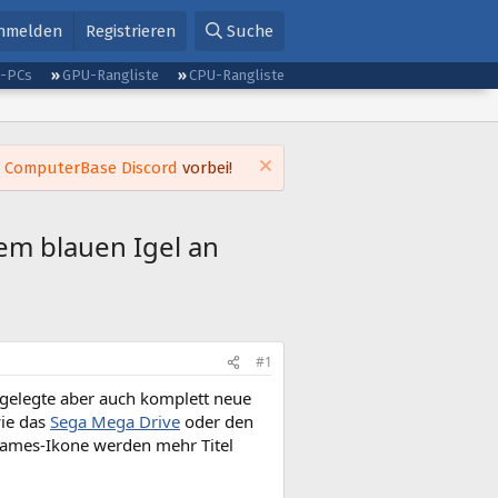
nmelden
Registrieren
Suche
g-PCs
GPU-Rangliste
CPU-Rangliste
m
ComputerBase Discord
vorbei!
em blauen Igel an
#1
fgelegte aber auch komplett neue
wie das
Sega Mega Drive
oder den
Games-Ikone werden mehr Titel