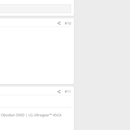
#10
#11
Obsidian 500D | LG Ultragear™ 45GX