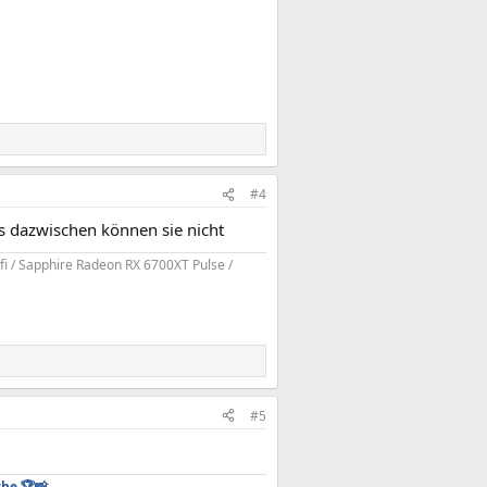
#4
was dazwischen können sie nicht
i / Sapphire Radeon RX 6700XT Pulse /
#5
he 🏆📸