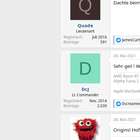
Q
Dachte beim
i
o
n
e
n
Quade
:
Lieutenant
Registriert
Juli 2016
JamesCart
R
Beiträge
591
e
a
28. Mai 2021
k
D
t
Sehr geil ! 
i
o
AMD Ryzen R7 5
n
Skythe Fuma 2 
e
n
DcJ
Apple Macbook 
:
Lt. Commander
Registriert
Nov. 2014
0screame
R
Beiträge
2.039
e
a
28. Mai 2021
k
t
Origins! Hof
i
o