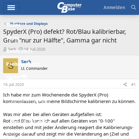
Hauptmenü
Anmelden
Monitore und Displays
Ticker
SpyderX (Pro) defekt? Rot/Blau kalibrierbar,
Tests
Grün "nur zur Hälfte", Gamma gar nicht
E
E
Serk
19. Juli 2020
Downloads
r
r
s
s
Serk
S
Preisvergleich
t
t
Lt. Commander
e
e
l
l
Forum
l
l
19. Juli 2020
#1
e
t
Aktuelles
r
a
Ich habe mir zum Wochenende die SpyderX (Pro)
m
Empfohlene Inhalte
kommenlassen, um meine Bildschirme kalibrieren zu können.
Neue Beiträge
Was mir aber bei allen Geräten aufgefallen ist:
Rot und Blau kann ich auf allen Geräten von "0-100"
Neueste Aktivitäten
einstellen und mit jeder Änderung reagiert die Kalibrierungs-
Leserartikel
Anzeige darauf und zeigt mir die Veränderung an (Ziel und