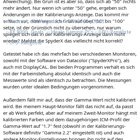
Abweichung). Bei Grün ist es aber so, dass sich ab "50" nichts
Regeln
mehr ändert. Nur wenn ich unter "50" gehe, ergeben sich
Änderungen in der Kalibrierungs-Anzeige. Das kommt mir
seltsam vor, denn wenn ich Grün auf über "50" bis "100"
Podcast
RAMageddon
RTX 5000 „Deals“
setze, ist der Grünstich nicht zu übersehen, nur warum
RX 9000 „Deals“
Ideale Gaming-PCs
GPU-Rangliste
spiegelt sich das in der Kalibrierungs-Anzeige dann nicht
wieder? Meldet die SpyderX das vielleicht nicht korrekt?
CPU-Rangliste
Getestet habe ich das mehrfach bei verschiedenen Monitoren,
sowohl mit der Software von Datacolor ("SpyderXPro"), als
auch mit DisplayCAL. Bei beiden Programmen verhält es sich
mit der Farbeinstellung absolut identisch und auch die
Messwerte sind als identisch zu betrachten. Die Messungen
wurden unter idealen Bedingungen vorgenommen.
Außerdem fällt mir auf, dass der Gamma-Wert nicht kalibriert
wird. Bei meinem Haupt-Monitor fällt das nicht auf, da passt
er ab Werk perfekt, aber auf meinem Zweit-Monitor hängt mit
kalibrierten Farben und dem dazugehörigen ICM-Profil der
Gamma-Wert auf "1.7" fest (obwohl in der Kalibrierungs-
Software definitiv "Gamma 2.2" eingestellt ist) und auch
andere Monitor-Einstellungen bringen ihn nicht auf den