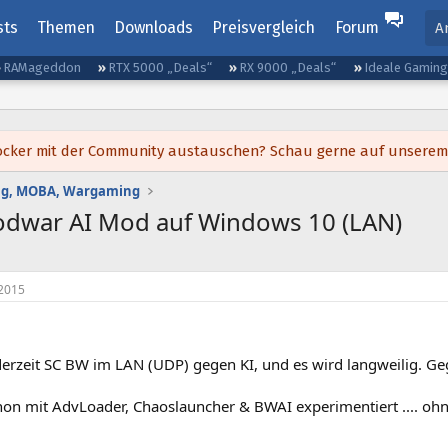
sts
Themen
Downloads
Preisvergleich
Forum
A
RAMageddon
RTX 5000 „Deals“
RX 9000 „Deals“
Ideale Gamin
h locker mit der Community austauschen? Schau gerne auf unsere
ing, MOBA, Wargaming
oodwar AI Mod auf Windows 10 (LAN)
2015
derzeit SC BW im LAN (UDP) gegen KI, und es wird langweilig. Ge
hon mit AdvLoader, Chaoslauncher & BWAI experimentiert .... ohn