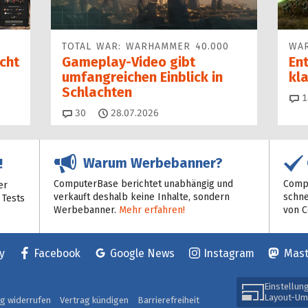
TOTAL WAR: WARHAMMER 40.000
WA
ucht
Gameplay-Video gibt
En
umfangreichen Einblick in
kl
Schlachten
1
Kommentare
30
28.07.2026
Warum Werbebanner?
!
ComputerBase berichtet unabhängig und
Compu
er
verkauft deshalb keine Inhalte, sondern
schne
 Tests
Werbebanner.
Mehr erfahren!
von 
y
Facebook
Google News
Instagram
Mas
Einstellun
Layout-Um
ag widerrufen
Vertrag kündigen
Barrierefreiheit