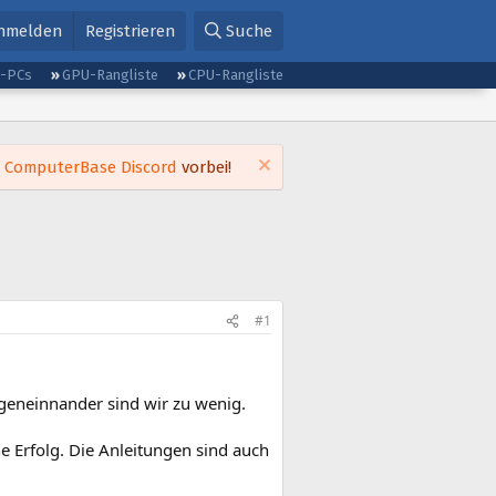
nmelden
Registrieren
Suche
g-PCs
GPU-Rangliste
CPU-Rangliste
m
ComputerBase Discord
vorbei!
#1
geneinnander sind wir zu wenig.
e Erfolg. Die Anleitungen sind auch