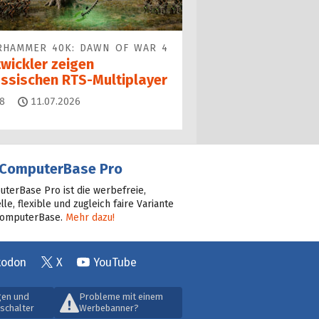
RHAMMER 40K: DAWN OF WAR 4
twickler zeigen
assischen RTS-Multiplayer
Kommentare
8
11.07.2026
ComputerBase Pro
terBase Pro ist die werbefreie,
lle, flexible und zugleich faire Variante
ComputerBase.
Mehr dazu!
todon
X
YouTube
gen und
Probleme mit einem
schalter
Werbebanner?