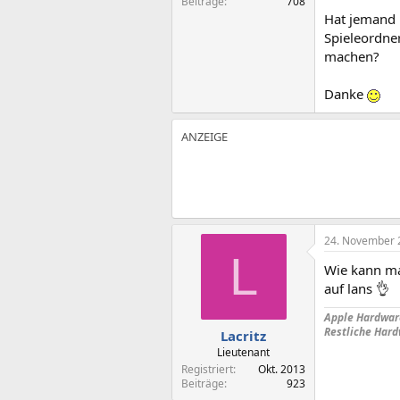
Beiträge
708
Hat jemand 
Spieleordne
machen?
Danke
24. November 
L
Wie kann ma
auf lans 👌
Apple Hardwar
Restliche Hard
Lacritz
Lieutenant
Registriert
Okt. 2013
Beiträge
923