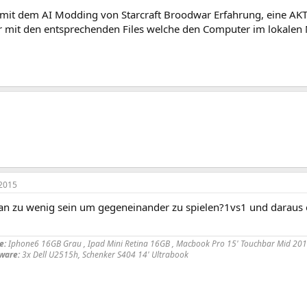
mit dem AI Modding von Starcraft Broodwar Erfahrung, eine AK
r mit den entsprechenden Files welche den Computer im lokalen 
2015
n zu wenig sein um gegeneinander zu spielen?1vs1 und daraus e
e:
Iphone6 16GB Grau , Ipad Mini Retina 16GB , Macbook Pro 15' Touchbar Mid 20
ware:
3x Dell U2515h, Schenker S404 14' Ultrabook