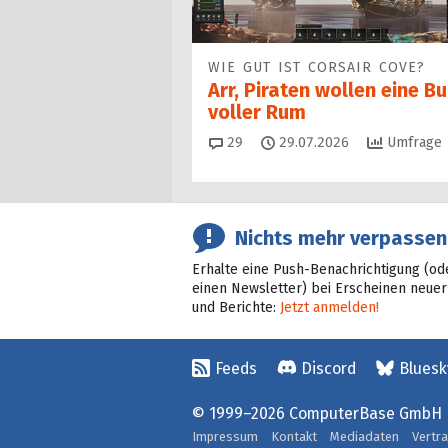
WIE GUT IST CORSAIR COVE?
Arr, Piraten wollen eine B
voller Rum
Kommentare
29
29.07.2026
Umfrage
Nichts mehr verpassen
Erhalte eine Push-Benachrichtigung (od
einen Newsletter) bei Erscheinen neuer
und Berichte:
Jetzt anmelden!
Feeds
Discord
Bluesk
© 1999–2026 ComputerBase GmbH
Impressum
Kontakt
Mediadaten
Vertr