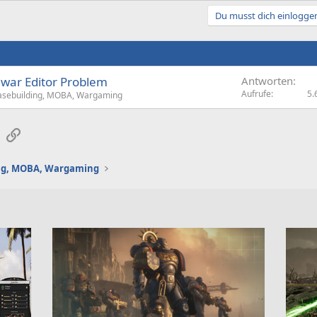
Du musst dich einloggen
dwar Editor Problem
Antworten
Aufrufe
5.
Basebuilding, MOBA, Wargaming
sApp
E-Mail
Link
ing, MOBA, Wargaming