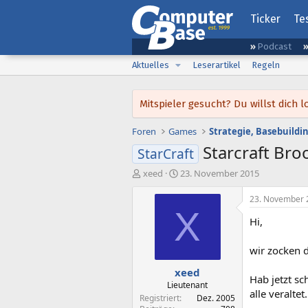
Ticker
Te
Podcast
Aktuelles
Leserartikel
Regeln
Mitspieler gesucht? Du willst dic
Foren
Games
Strategie, Basebuild
Starcraft Br
StarCraft
E
E
xeed
23. November 2015
r
r
s
s
23. November 
t
t
X
Hi,
e
e
l
l
l
l
wir zocken 
e
t
xeed
r
a
Hab jetzt sc
m
Lieutenant
alle veraltet.
Registriert
Dez. 2005