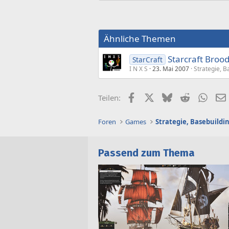
Ähnliche Themen
Starcraft Broo
StarCraft
I N X S
23. Mai 2007
Strategie, 
Facebook
X (Twitter)
Bluesky
Reddit
What
Teilen:
Foren
Games
Strategie, Basebuild
Passend zum Thema