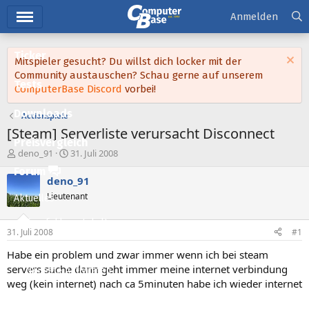
Hauptmenü
Anmelden
Ticker
Mitspieler gesucht? Du willst dich locker mit der
Community austauschen? Schau gerne auf unserem
Tests
ComputerBase Discord
vorbei!
Downloads
Actionspiele
[Steam] Serverliste verursacht Disconnect
Preisvergleich
E
E
deno_91
31. Juli 2008
r
r
Forum
s
s
deno_91
t
t
Lieutenant
Aktuelles
e
e
l
l
Empfohlene Inhalte
l
l
31. Juli 2008
#1
e
t
Neue Beiträge
r
a
Habe ein problem und zwar immer wenn ich bei steam
m
servers suche dann geht immer meine internet verbindung
Neueste Aktivitäten
weg (kein internet) nach ca 5minuten habe ich wieder internet
Leserartikel