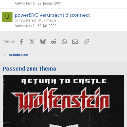
Antworten
6
22. Januar 2007
powerDVD verursacht disconnect
U
Unregistered
Multimedia
Antworten
2
30. Juli 2002
Facebook
X (Twitter)
Bluesky
Reddit
WhatsApp
E-Mail
Link
Teilen:
Actionspiele
Passend zum Thema