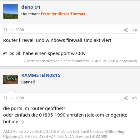
deno_91
Lieutenant
Ersteller dieses Themas
31. Juli 2008
#4
Router firewall und windows firewall sind aktiviert
@ Dr.Dill habe einen speedport w700v
Zuletzt bearbeitet von einem Moderator:
1. August 2008
(Doppelpost)
RAMMSTEiN0815
Banned
31. Juli 2008
#5
die ports im router geöffnet?
oder einfach die 01805 1990 anrufen (telekom endgeräte
hotline :-)
AMD Athlon X2 7750BE @3.1GHz/1,375v # EKL Groß Clockner @Silentwings
Gigabyte GA-MA78G-DS3H v2 # 4GB A-DATA extrem DDR2-800