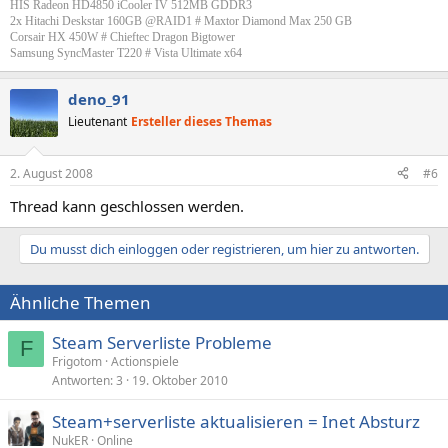
HIS Radeon HD4850 iCooler IV 512MB GDDR3
2x Hitachi Deskstar 160GB @RAID1 # Maxtor Diamond Max 250 GB
Corsair HX 450W # Chieftec Dragon Bigtower
Samsung SyncMaster T220 # Vista Ultimate x64​
deno_91
Lieutenant
Ersteller dieses Themas
2. August 2008
#6
Thread kann geschlossen werden.
Du musst dich einloggen oder registrieren, um hier zu antworten.
Ähnliche Themen
Steam Serverliste Probleme
F
Frigotom
Actionspiele
Antworten
3
19. Oktober 2010
Steam+serverliste aktualisieren = Inet Absturz
NukER
Online