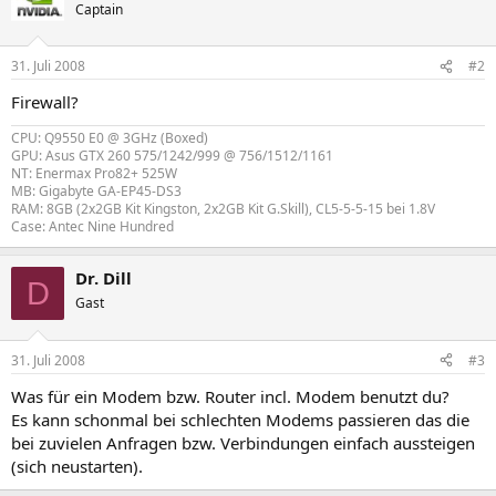
Captain
31. Juli 2008
#2
Firewall?
CPU: Q9550 E0 @ 3GHz (Boxed)
GPU: Asus GTX 260 575/1242/999 @ 756/1512/1161
NT: Enermax Pro82+ 525W
MB: Gigabyte GA-EP45-DS3
RAM: 8GB (2x2GB Kit Kingston, 2x2GB Kit G.Skill), CL5-5-5-15 bei 1.8V
Case: Antec Nine Hundred
Dr. Dill
D
Gast
31. Juli 2008
#3
Was für ein Modem bzw. Router incl. Modem benutzt du?
Es kann schonmal bei schlechten Modems passieren das die
bei zuvielen Anfragen bzw. Verbindungen einfach aussteigen
(sich neustarten).