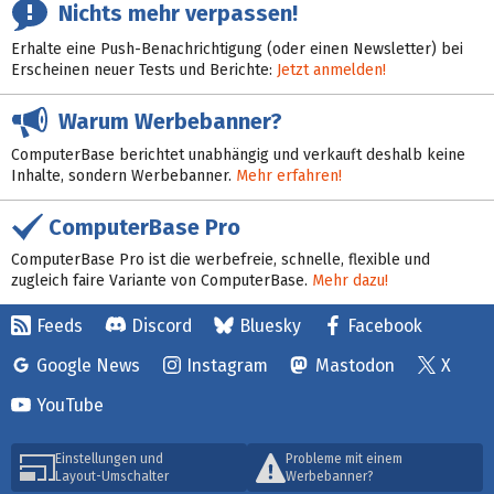
Nichts mehr verpassen!
Erhalte eine Push-Benachrichtigung (oder einen Newsletter) bei
Erscheinen neuer Tests und Berichte:
Jetzt anmelden!
Warum Werbebanner?
ComputerBase berichtet unabhängig und verkauft deshalb keine
Inhalte, sondern Werbebanner.
Mehr erfahren!
ComputerBase Pro
ComputerBase Pro ist die werbefreie, schnelle, flexible und
zugleich faire Variante von ComputerBase.
Mehr dazu!
Feeds
Discord
Bluesky
Facebook
Google News
Instagram
Mastodon
X
YouTube
Einstellungen und
Probleme mit einem
Layout-Umschalter
Werbebanner?