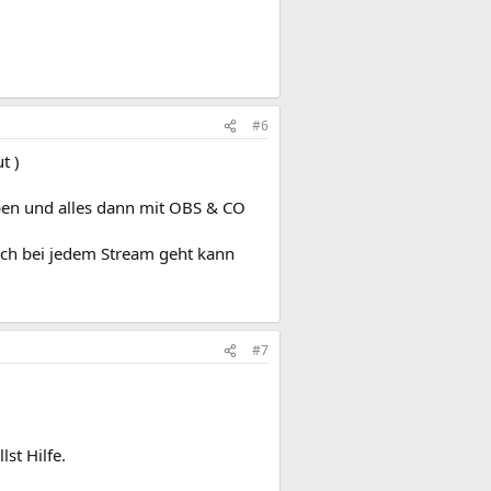
#6
t )
ben und alles dann mit OBS & CO
auch bei jedem Stream geht kann
#7
st Hilfe.