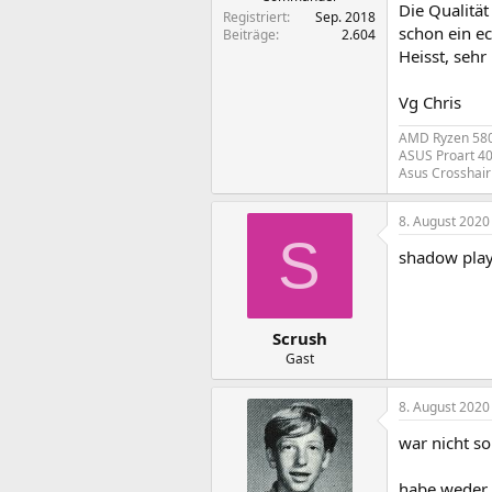
Die Qualität
Registriert
Sep. 2018
schon ein ec
Beiträge
2.604
Heisst, sehr
Vg Chris
AMD Ryzen 5800
ASUS Proart 40
Asus Crosshair 
8. August 2020
S
shadow play
Scrush
Gast
8. August 2020
war nicht s
habe weder 2