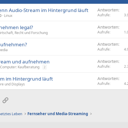
enn Audio-Stream im Hintergrund läuft
Antworten
Aufrufe
3.
0
Linux
fnehmen legal?
Antworten
Aufrufe
1.
rtschaft, Recht und Forschung
 aufnehmen?
Antworten
Aufrufe
4.
media
Stream und aufnehmen
Antworten
Aufrufe
2.
-Computer: Kaufberatung
2
m im Hintergrund läuft
Antworten
Aufrufe
4.
re und Displays
sApp
E-Mail
Link
netztes Leben
Fernseher und Media-Streaming