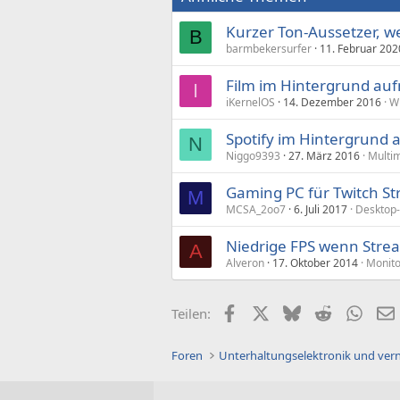
Kurzer Ton-Aussetzer, w
B
barmbekersurfer
11. Februar 202
Film im Hintergrund au
I
iKernelOS
14. Dezember 2016
Wi
Spotify im Hintergrund
N
Niggo9393
27. März 2016
Multi
Gaming PC für Twitch 
M
MCSA_2oo7
6. Juli 2017
Desktop
Niedrige FPS wenn Strea
A
Alveron
17. Oktober 2014
Monito
Facebook
X (Twitter)
Bluesky
Reddit
What
Teilen:
Foren
Unterhaltungselektronik und ver