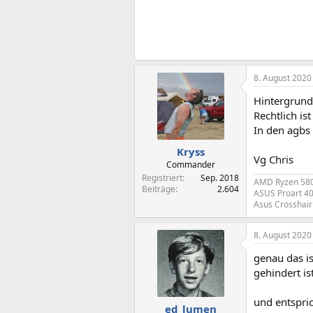
8. August 2020
Hintergrund
Rechtlich is
In den agbs 
Kryss
Vg Chris
Commander
Registriert
Sep. 2018
AMD Ryzen 5800
Beiträge
2.604
ASUS Proart 40
Asus Crosshair 
8. August 2020
genau das is
gehindert is
und entspri
ed_lumen