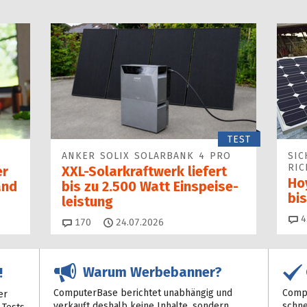
TEST
ANKER SOLIX SOLARBANK 4 PRO
SIC
RIC
er
XXL-Solarkraftwerk liefert
Ho
and
bis zu 2.500 Watt Einspeise­
bi
leistung
4
Kommentare
170
24.07.2026
Warum Werbebanner?
!
ComputerBase berichtet unabhängig und
Compu
er
verkauft deshalb keine Inhalte, sondern
schne