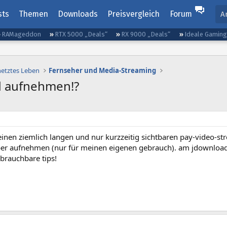
sts
Themen
Downloads
Preisvergleich
Forum
A
RAMageddon
RTX 5000 „Deals“
RX 9000 „Deals“
Ideale Gamin
netztes Leben
Fernseher und Media-Streaming
d aufnehmen!?
einen ziemlich langen und nur kurzzeitig sichtbaren pay-video-st
ber aufnehmen (nur für meinen eigenen gebrauch). am jdownloade
brauchbare tips!