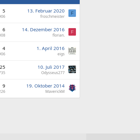
5
13. Februar 2020
F
906
froschmeister
6
14. Dezember 2016
F
008
florian.
4
1. April 2016
906
eigs
25
10. Juli 2017
735
Odysseus277
9
19. Oktober 2014
226
MaverickM