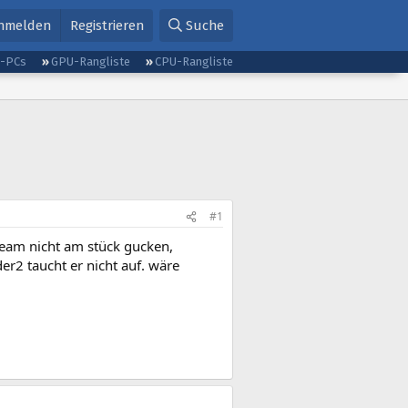
nmelden
Registrieren
Suche
g-PCs
GPU-Rangliste
CPU-Rangliste
#1
ream nicht am stück gucken,
r2 taucht er nicht auf. wäre