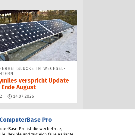
HERHEITS­LÜCKE IN WECHSEL­
HTERN
ymiles verspricht Update
s Ende August
Kommentare
2
14.07.2026
ComputerBase Pro
terBase Pro ist die werbefreie,
lle, flexible und zugleich faire Variante