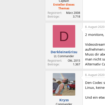
Captain
Ersteller dieses
Themas
Registriert
März 2008
Beiträge
3.718
8. August 2020
D
2 monitore,
Videostream
aufnehmen ( 
DerkleineGrisu
Muss dir abe
Lt. Commander
man nicht s
Registriert
Okt. 2015
Alternativ C
Beiträge
1.367
8. August 2020
Den Codec st
Linux, kein
Und ein etwa
Kryss
Commander