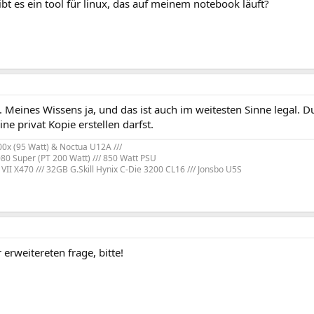
 gibt es ein tool für linux, das auf meinem notebook läuft?
. Meines Wissens ja, und das ist auch im weitesten Sinne legal.
ine privat Kopie erstellen darfst.
x (95 Watt) & Noctua U12A ///
80 Super (PT 200 Watt) /// 850 Watt PSU
VII X470 /// 32GB G.Skill Hynix C-Die 3200 CL16 /// Jonsbo U5S
erweitereten frage, bitte!