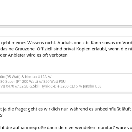
 geht meines Wissens nicht. Audials one z.b. Kann sowas im Vor
t das ne Grauzone. Offiziell sind privat Kopien erlaubt, wenn die
der Anbieter wird es oft verboten.
x (95 Watt) & Noctua U12A ///
80 Super (PT 200 Watt) /// 850 Watt PSU
VII X470 /// 32GB G.Skill Hynix C-Die 3200 CL16 /// Jonsbo U5S
t ja die frage: geht es wirklich nur, während es unbeeinflußt läu
t?
cht die aufnahmegröße dann dem verwendeten monitor? wäre von 