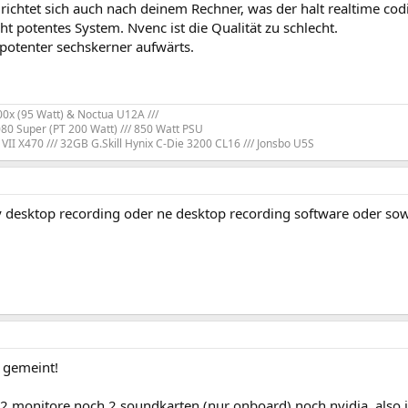
 richtet sich auch nach deinem Rechner, was der halt realtime co
ht potentes System. Nvenc ist die Qualität zu schlecht.
 potenter sechskerner aufwärts.
x (95 Watt) & Noctua U12A ///
80 Super (PT 200 Watt) /// 850 Watt PSU
VII X470 /// 32GB G.Skill Hynix C-Die 3200 CL16 /// Jonsbo U5S
 desktop recording oder ne desktop recording software oder so
o gemeint!
 monitore noch 2 soundkarten (nur onboard) noch nvidia. also is