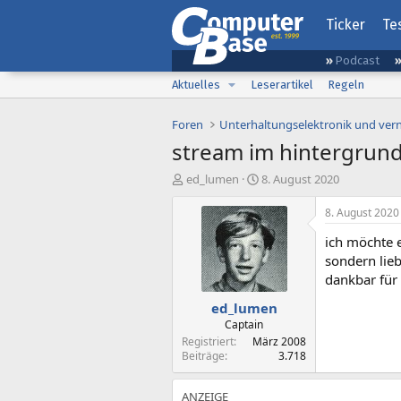
Ticker
Te
Podcast
Aktuelles
Leserartikel
Regeln
Foren
Unterhaltungselektronik und ver
stream im hintergrun
E
E
ed_lumen
8. August 2020
r
r
s
s
8. August 2020
t
t
ich möchte 
e
e
l
l
sondern lie
l
l
dankbar für 
e
t
ed_lumen
r
a
m
Captain
Registriert
März 2008
Beiträge
3.718