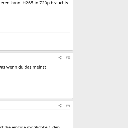
dieren kann. H265 in 720p brauchts
#8
was wenn du das meinst
#9
t die einzige möglichkeit, den