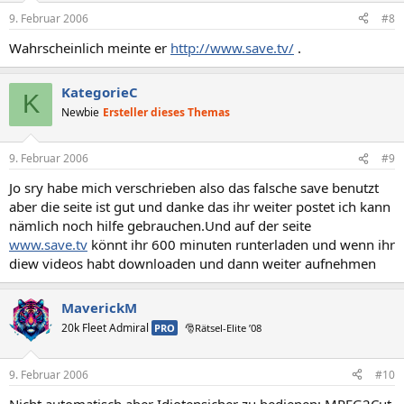
9. Februar 2006
#8
Wahrscheinlich meinte er
http://www.save.tv/
.
KategorieC
K
Newbie
Ersteller dieses Themas
9. Februar 2006
#9
Jo sry habe mich verschrieben also das falsche save benutzt
aber die seite ist gut und danke das ihr weiter postet ich kann
nämlich noch hilfe gebrauchen.Und auf der seite
www.save.tv
könnt ihr 600 minuten runterladen und wenn ihr
diew videos habt downloaden und dann weiter aufnehmen
MaverickM
20k Fleet Admiral
PRO
🎅Rätsel-Elite ’08
9. Februar 2006
#10
Nicht automatisch aber Idiotensicher zu bedienen: MPEG2Cut