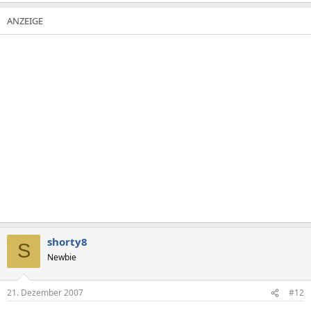
shorty8
S
Newbie
21. Dezember 2007
#12