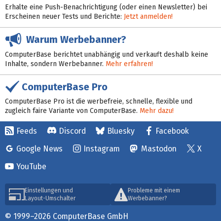
Erhalte eine Push-Benachrichtigung (oder einen Newsletter) bei
Erscheinen neuer Tests und Berichte:
Jetzt anmelden!
Warum Werbebanner?
ComputerBase berichtet unabhängig und verkauft deshalb keine
Inhalte, sondern Werbebanner.
Mehr erfahren!
ComputerBase Pro
ComputerBase Pro ist die werbefreie, schnelle, flexible und
zugleich faire Variante von ComputerBase.
Mehr dazu!
Feeds
Discord
Bluesky
Facebook
Google News
Instagram
Mastodon
X
YouTube
Einstellungen und
Probleme mit einem
Layout-Umschalter
Werbebanner?
© 1999–2026 ComputerBase GmbH