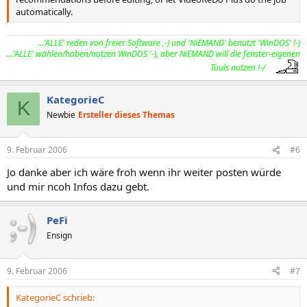
automatically.
...'ALLE' reden von freier Software ,-) und 'NiEMAND' benutzt 'WinDOS' !-)
...'ALLE' wählen/haben/nutzen WinDOS '-), aber NiEMAND will die fenster-eigenen
Tuuls nutzen !-/
KategorieC
K
Newbie
Ersteller dieses Themas
9. Februar 2006
#6
Jo danke aber ich wäre froh wenn ihr weiter posten würde
und mir ncoh Infos dazu gebt.
PeFi
Ensign
9. Februar 2006
#7
KategorieC schrieb: