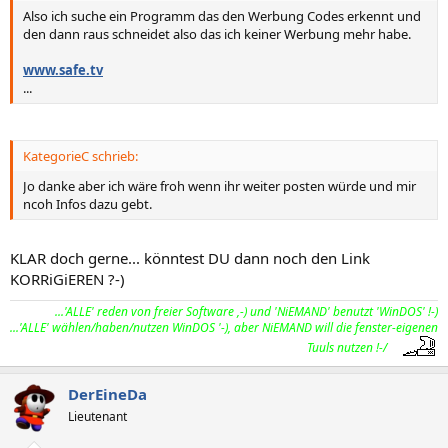
Also ich suche ein Programm das den Werbung Codes erkennt und
den dann raus schneidet also das ich keiner Werbung mehr habe.
www.safe.tv
...
KategorieC schrieb:
Jo danke aber ich wäre froh wenn ihr weiter posten würde und mir
ncoh Infos dazu gebt.
KLAR doch gerne... könntest DU dann noch den Link
KORRiGiEREN ?-)
...'ALLE' reden von freier Software ,-) und 'NiEMAND' benutzt 'WinDOS' !-)
...'ALLE' wählen/haben/nutzen WinDOS '-), aber NiEMAND will die fenster-eigenen
Tuuls nutzen !-/
DerEineDa
Lieutenant