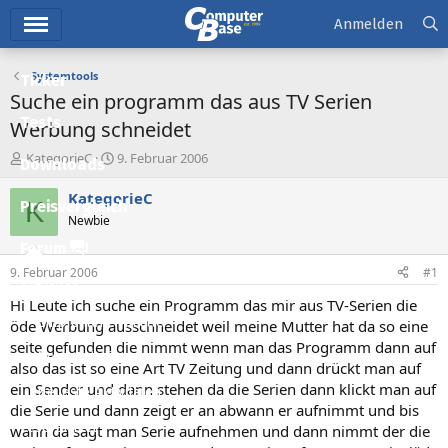
Hauptmenü
Anmelden
Systemtools
Ticker
Suche ein programm das aus TV Serien
Tests
Werbung schneidet
E
E
KategorieC
9. Februar 2006
Downloads
r
r
s
s
KategorieC
K
Preisvergleich
t
t
Newbie
e
e
l
l
Forum
l
l
9. Februar 2006
#1
e
t
Aktuelles
r
a
Hi Leute ich suche ein Programm das mir aus TV-Serien die
m
Empfohlene Inhalte
öde Werbung ausschneidet weil meine Mutter hat da so eine
seite gefunden die nimmt wenn man das Programm dann auf
Neue Beiträge
also das ist so eine Art TV Zeitung und dann drückt man auf
ein Sender und dann stehen da die Serien dann klickt man auf
Neueste Aktivitäten
die Serie und dann zeigt er an abwann er aufnimmt und bis
Leserartikel
wann da sagt man Serie aufnehmen und dann nimmt der die