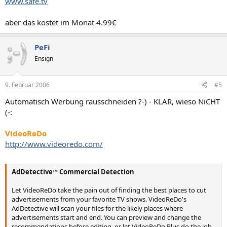
www.safe.tv
aber das kostet im Monat 4.99€
PeFi
Ensign
9. Februar 2006
#5
Automatisch Werbung rausschneiden ?-) - KLAR, wieso NiCHT
(-:
VideoReDo
http://www.videoredo.com/
AdDetective™ Commercial Detection
Let VideoReDo take the pain out of finding the best places to cut
advertisements from your favorite TV shows. VideoReDo's
AdDetective will scan your files for the likely places where
advertisements start and end. You can preview and change the
recommendations before editing, or let VideoReDo Plus do the job