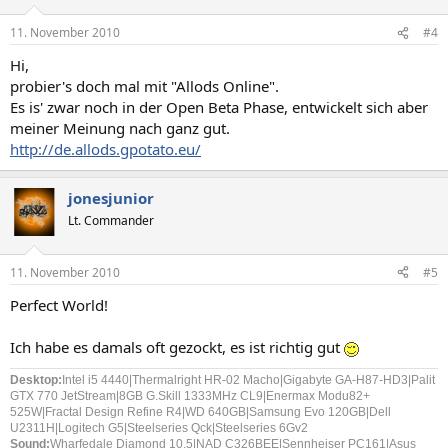
11. November 2010
#4
Hi,
probier's doch mal mit "Allods Online".
Es is' zwar noch in der Open Beta Phase, entwickelt sich aber
meiner Meinung nach ganz gut.
http://de.allods.gpotato.eu/
jonesjunior
Lt. Commander
11. November 2010
#5
Perfect World!
Ich habe es damals oft gezockt, es ist richtig gut
Desktop:
Intel i5 4440|Thermalright HR-02 Macho|Gigabyte GA-H87-HD3|Palit
GTX 770 JetStream|8GB G.Skill 1333MHz CL9|Enermax Modu82+
525W|Fractal Design Refine R4|WD 640GB|Samsung Evo 120GB|Dell
U2311H|Logitech G5|Steelseries Qck|Steelseries 6Gv2
Sound:
Wharfedale Diamond 10.5|NAD C326BEE|Sennheiser PC161|Asus