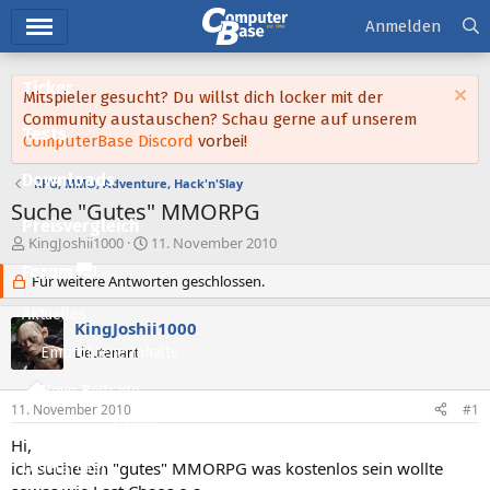
Hauptmenü
Anmelden
Ticker
Mitspieler gesucht? Du willst dich locker mit der
Community austauschen? Schau gerne auf unserem
Tests
ComputerBase Discord
vorbei!
Downloads
RPG, MMO, Adventure, Hack'n'Slay
Suche "Gutes" MMORPG
Preisvergleich
E
E
KingJoshii1000
11. November 2010
r
r
Forum
s
Für weitere Antworten geschlossen.
s
t
t
Aktuelles
e
e
KingJoshii1000
l
l
Empfohlene Inhalte
Lieutenant
l
l
e
t
Neue Beiträge
r
a
11. November 2010
#1
m
Neueste Aktivitäten
Hi,
ich suche ein "gutes" MMORPG was kostenlos sein wollte
Leserartikel