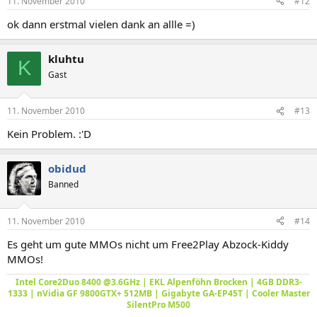
11. November 2010
#12
ok dann erstmal vielen dank an allle =)
kluhtu
K
Gast
11. November 2010
#13
Kein Problem. :'D
obidud
Banned
11. November 2010
#14
Es geht um gute MMOs nicht um Free2Play Abzock-Kiddy
MMOs!
Intel Core2Duo 8400 @3.6GHz | EKL Alpenföhn Brocken | 4GB DDR3-
1333 | nVidia GF 9800GTX+ 512MB | Gigabyte GA-EP45T | Cooler Master
SilentPro M500​