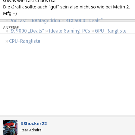
sowas wie Last Chaos o.a.
Regeln
Die Grafik sollte auch "gut" sein also nicht so wie bei Metin 2.
Mfg =)
Podcast
RAMageddon
RTX 5000 „Deals“
RX 9000 „Deals“
Ideale Gaming-PCs
GPU-Rangliste
CPU-Rangliste
XShocker22
Rear Admiral