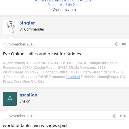
Aurora HPE AiO | MSI MPG A850G |
Fractal Meshify 2 Lite
Deathmachine
Singler
Lt. Commander
11. November 2010
#9
Eve Online... alles andere ist für Kiddies
Ryzen 5900x
|TUF GAMING X570-PLUS (WI-FI)|
64GB Ram
|
deshrouded
Powercolor 9070xt
|CoolerMaster GM34-CW
|2x Viewsonic 2718-
2KPC|DeepCool CH-780|
Logitech G903
+
G910
|Elgato Streamdeck Mk2, XL
& Plus mit Wave Link|
RØDE Procaster
|
modded
T.16000m Hotas
|Elegoo CC,
Prusa Core One, Qidi Q2c
ascallon
A
Ensign
11. November 2010
#10
world of tanks. ein witziges spiel.