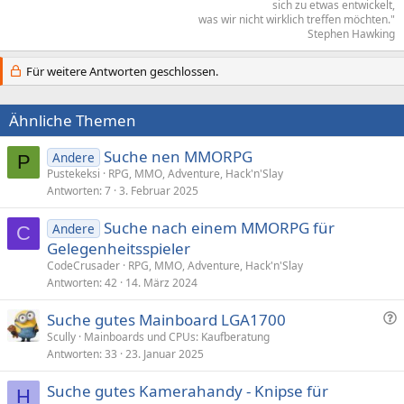
sich zu etwas entwickelt,
was wir nicht wirklich treffen möchten."​
Stephen Hawking​
Für weitere Antworten geschlossen.
Ähnliche Themen
Suche nen MMORPG
Andere
P
Pustekeksi
RPG, MMO, Adventure, Hack'n'Slay
Antworten
7
3. Februar 2025
Suche nach einem MMORPG für
Andere
C
Gelegenheitsspieler
CodeCrusader
RPG, MMO, Adventure, Hack'n'Slay
Antworten
42
14. März 2024
F
Suche gutes Mainboard LGA1700
r
Scully
Mainboards und CPUs: Kaufberatung
Antworten
33
23. Januar 2025
a
g
Suche gutes Kamerahandy - Knipse für
e
H