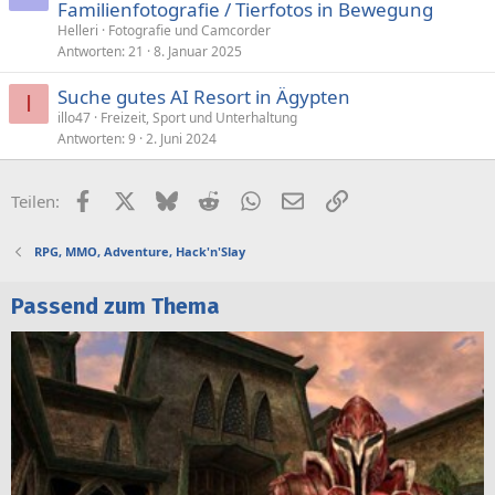
Familienfotografie / Tierfotos in Bewegung
Helleri
Fotografie und Camcorder
Antworten
21
8. Januar 2025
Suche gutes AI Resort in Ägypten
I
illo47
Freizeit, Sport und Unterhaltung
Antworten
9
2. Juni 2024
Facebook
X (Twitter)
Bluesky
Reddit
WhatsApp
E-Mail
Link
Teilen:
RPG, MMO, Adventure, Hack'n'Slay
Passend zum Thema