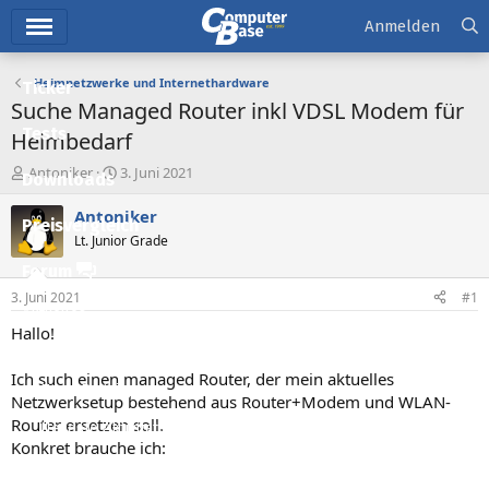
Hauptmenü
Anmelden
Heimnetzwerke und Internethardware
Ticker
Suche Managed Router inkl VDSL Modem für
Tests
Heimbedarf
E
E
Antoniker
3. Juni 2021
Downloads
r
r
s
s
Antoniker
Preisvergleich
t
t
Lt. Junior Grade
e
e
l
l
Forum
l
l
3. Juni 2021
#1
e
t
Aktuelles
r
a
Hallo!
m
Empfohlene Inhalte
Ich such einen managed Router, der mein aktuelles
Neue Beiträge
Netzwerksetup bestehend aus Router+Modem und WLAN-
Router ersetzen soll.
Neueste Aktivitäten
Konkret brauche ich:
Leserartikel