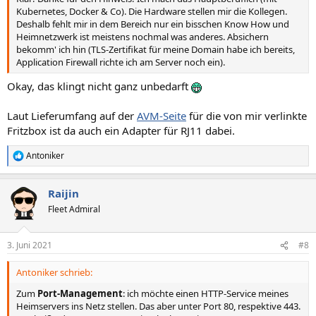
Kubernetes, Docker & Co). Die Hardware stellen mir die Kollegen.
Deshalb fehlt mir in dem Bereich nur ein bisschen Know How und
Heimnetzwerk ist meistens nochmal was anderes. Absichern
bekomm' ich hin (TLS-Zertifikat für meine Domain habe ich bereits,
Application Firewall richte ich am Server noch ein).
Okay, das klingt nicht ganz unbedarft
Laut Lieferumfang auf der
AVM-Seite
für die von mir verlinkte
Fritzbox ist da auch ein Adapter für RJ11 dabei.
Antoniker
R
e
a
Raijin
k
t
Fleet Admiral
i
o
n
3. Juni 2021
#8
e
n
Antoniker schrieb:
:
Zum
Port-Management
: ich möchte einen HTTP-Service meines
Heimservers ins Netz stellen. Das aber unter Port 80, respektive 443.