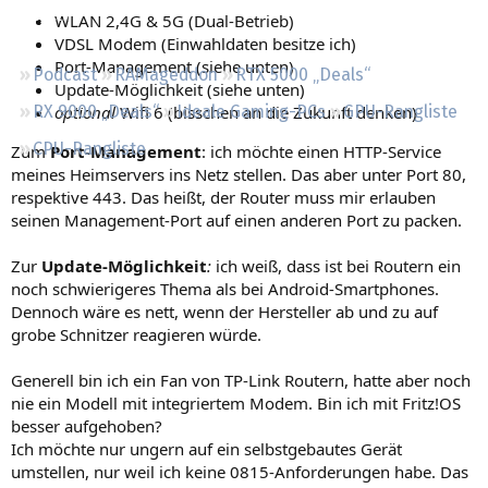
Regeln
WLAN 2,4G & 5G (Dual-Betrieb)
VDSL Modem (Einwahldaten besitze ich)
Port-Management (siehe unten)
Podcast
RAMageddon
RTX 5000 „Deals“
Update-Möglichkeit (siehe unten)
optional
Wifi 6 (bisschen an die Zukunft denken)
RX 9000 „Deals“
Ideale Gaming-PCs
GPU-Rangliste
CPU-Rangliste
Zum
Port-Management
: ich möchte einen HTTP-Service
meines Heimservers ins Netz stellen. Das aber unter Port 80,
respektive 443. Das heißt, der Router muss mir erlauben
seinen Management-Port auf einen anderen Port zu packen.
Zur
Update-Möglichkeit
:
ich weiß, dass ist bei Routern ein
noch schwierigeres Thema als bei Android-Smartphones.
Dennoch wäre es nett, wenn der Hersteller ab und zu auf
grobe Schnitzer reagieren würde.
Generell bin ich ein Fan von TP-Link Routern, hatte aber noch
nie ein Modell mit integriertem Modem. Bin ich mit Fritz!OS
besser aufgehoben?
Ich möchte nur ungern auf ein selbstgebautes Gerät
umstellen, nur weil ich keine 0815-Anforderungen habe. Das