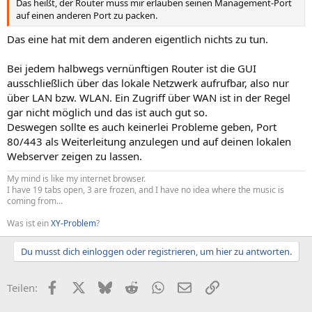
Das heißt, der Router muss mir erlauben seinen Management-Port
auf einen anderen Port zu packen.
Das eine hat mit dem anderen eigentlich nichts zu tun.
Bei jedem halbwegs vernünftigen Router ist die GUI
ausschließlich über das lokale Netzwerk aufrufbar, also nur
über LAN bzw. WLAN. Ein Zugriff über WAN ist in der Regel
gar nicht möglich und das ist auch gut so.
Deswegen sollte es auch keinerlei Probleme geben, Port
80/443 als Weiterleitung anzulegen und auf deinen lokalen
Webserver zeigen zu lassen.
My mind is like my internet browser.
I have 19 tabs open, 3 are frozen, and I have no idea where the music is
coming from...
Was ist ein
XY-Problem
?
Du musst dich einloggen oder registrieren, um hier zu antworten.
Facebook
X (Twitter)
Bluesky
Reddit
WhatsApp
E-Mail
Link
Teilen: