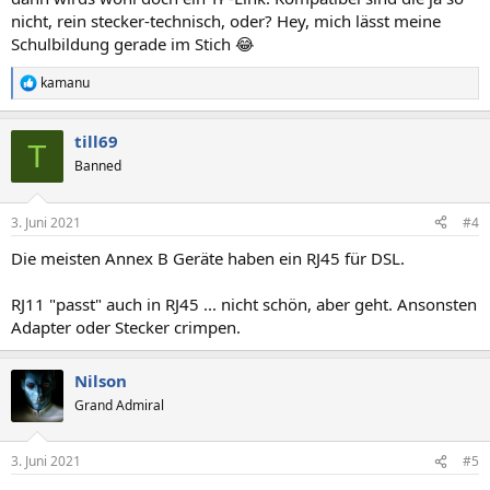
nicht, rein stecker-technisch, oder? Hey, mich lässt meine
Schulbildung gerade im Stich 😂
kamanu
R
e
a
till69
k
T
t
Banned
i
o
n
3. Juni 2021
#4
e
n
Die meisten Annex B Geräte haben ein RJ45 für DSL.
:
RJ11 "passt" auch in RJ45 ... nicht schön, aber geht. Ansonsten
Adapter oder Stecker crimpen.
Nilson
Grand Admiral
3. Juni 2021
#5