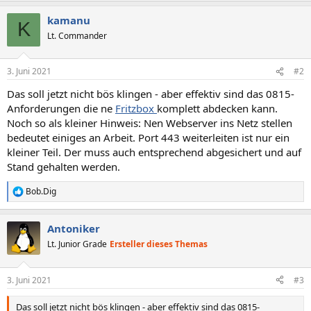
kamanu
K
Lt. Commander
3. Juni 2021
#2
Das soll jetzt nicht bös klingen - aber effektiv sind das 0815-
Anforderungen die ne
Fritzbox
komplett abdecken kann.
Noch so als kleiner Hinweis: Nen Webserver ins Netz stellen
bedeutet einiges an Arbeit. Port 443 weiterleiten ist nur ein
kleiner Teil. Der muss auch entsprechend abgesichert und auf
Stand gehalten werden.
Bob.Dig
R
e
a
Antoniker
k
t
Lt. Junior Grade
Ersteller dieses Themas
i
o
n
3. Juni 2021
#3
e
n
Das soll jetzt nicht bös klingen - aber effektiv sind das 0815-
: