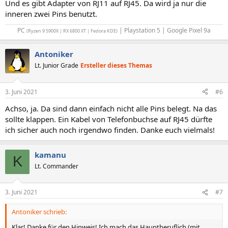
Und es gibt Adapter von RJ11 auf RJ45. Da wird ja nur die
inneren zwei Pins benutzt.
PC
| Playstation 5 | Google Pixel 9a​
(Ryzen 9 5900X | RX 6800 XT | Fedora KDE)
Antoniker
Lt. Junior Grade
Ersteller dieses Themas
3. Juni 2021
#6
Achso, ja. Da sind dann einfach nicht alle Pins belegt. Na das
sollte klappen. Ein Kabel von Telefonbuchse auf RJ45 dürfte
ich sicher auch noch irgendwo finden. Danke euch vielmals!
kamanu
K
Lt. Commander
3. Juni 2021
#7
Antoniker schrieb:
Klar! Danke für den Hinweis! Ich mach das Hauptberuflich (mit