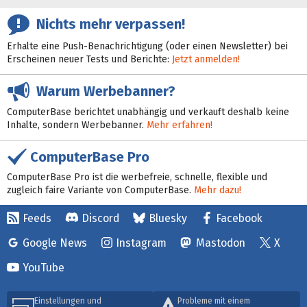
Nichts mehr verpassen!
Erhalte eine Push-Benachrichtigung (oder einen Newsletter) bei
Erscheinen neuer Tests und Berichte:
Jetzt anmelden!
Warum Werbebanner?
ComputerBase berichtet unabhängig und verkauft deshalb keine
Inhalte, sondern Werbebanner.
Mehr erfahren!
ComputerBase Pro
ComputerBase Pro ist die werbefreie, schnelle, flexible und
zugleich faire Variante von ComputerBase.
Mehr dazu!
Feeds
Discord
Bluesky
Facebook
Google News
Instagram
Mastodon
X
YouTube
Einstellungen und
Probleme mit einem