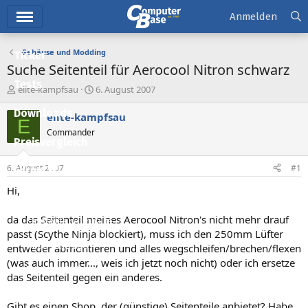
Hauptmenü
Anmelden
Gehäuse und Modding
Ticker
Suche Seitenteil für Aerocool Nitron schwarz
Tests
E
E
elite-kampfsau
6. August 2007
r
r
Downloads
s
s
elite-kampfsau
E
t
t
Commander
e
e
Preisvergleich
l
l
l
l
6. August 2007
#1
Forum
e
t
r
a
Hi,
Aktuelles
m
da das Seitenteil meines Aerocool Nitron's nicht mehr drauf
Empfohlene Inhalte
passt (Scythe Ninja blockiert), muss ich den 250mm Lüfter
Neue Beiträge
entweder abmontieren und alles wegschleifen/brechen/flexen
(was auch immer..., weis ich jetzt noch nicht) oder ich ersetze
Neueste Aktivitäten
das Seitenteil gegen ein anderes.
Leserartikel
Gibt es einen Shop, der (günstige) Seitenteile anbietet? Habe