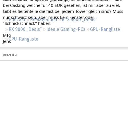
Regeln
bei Casking welche für 40 EUR gesehen, ist mir aber zu viel.
Gibt es Seitenteile die fast bei jedem Tower gleich sind? Muss
nur schwarz sein, aber muss kein Fenster oder
Podcast
RAMageddon
RTX 5000 „Deals“
"Schnickschnack" haben.
RX 9000 „Deals“
Ideale Gaming-PCs
GPU-Rangliste
MfG
CPU-Rangliste
Jens