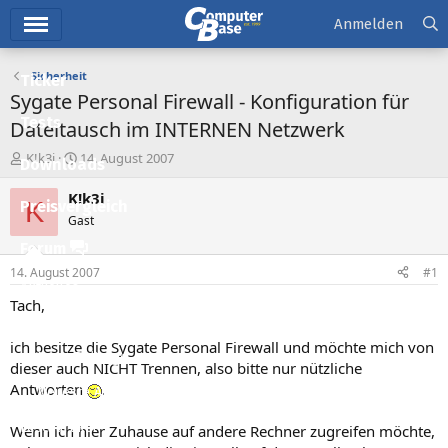
Hauptmenü
Anmelden
Sicherheit
Ticker
Sygate Personal Firewall - Konfiguration für
Tests
Dateitausch im INTERNEN Netzwerk
E
E
K!k3i
14. August 2007
Downloads
r
r
s
s
K!k3i
K
Preisvergleich
t
t
Gast
e
e
l
l
Forum
l
l
14. August 2007
#1
e
t
Aktuelles
r
a
Tach,
m
Empfohlene Inhalte
ich besitze die Sygate Personal Firewall und möchte mich von
Neue Beiträge
dieser auch NICHT Trennen, also bitte nur nützliche
Antworten
.
Neueste Aktivitäten
Leserartikel
Wenn ich hier Zuhause auf andere Rechner zugreifen möchte,