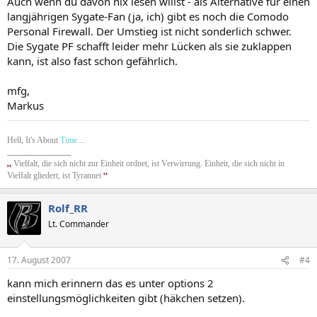
Auch wenn du davon nix lesen willst - als Alternative für einen
langjährigen Sygate-Fan (ja, ich) gibt es noch die Comodo
Personal Firewall. Der Umstieg ist nicht sonderlich schwer.
Die Sygate PF schafft leider mehr Lücken als sie zuklappen
kann, ist also fast schon gefährlich.
mfg,
Markus
Hell, It's About
Time
...
__________________
„
Vielfalt, die sich nicht zur Einheit ordnet, ist Verwirrung. Einheit, die sich nicht in
“
Vielfalt gliedert, ist Tyrannei
Rolf_RR
Lt. Commander
17. August 2007
#4
kann mich erinnern das es unter options 2
einstellungsmöglichkeiten gibt (häkchen setzen).