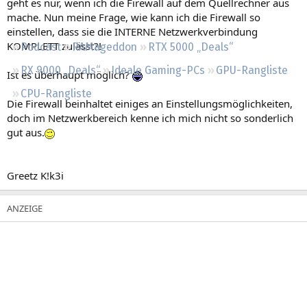
geht es nur, wenn ich die Firewall auf dem Quellrechner aus
Regeln
mache. Nun meine Frage, wie kann ich die Firewall so
einstellen, dass sie die INTERNE Netzwerkverbindung
KOMPLETT zulässt?!
Podcast
RAMageddon
RTX 5000 „Deals“
RX 9000 „Deals“
Ideale Gaming-PCs
GPU-Rangliste
Ist es überhaupt möglich?
CPU-Rangliste
Die Firewall beinhaltet einiges an Einstellungsmöglichkeiten,
doch im Netzwerkbereich kenne ich mich nicht so sonderlich
gut aus.
Greetz K!k3i