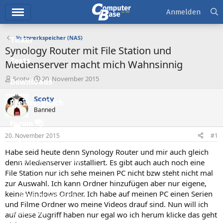
Hauptmenü
Anmelden
Netzwerkspeicher (NAS)
Ticker
Synology Router mit File Station und
Tests
Medienserver macht mich Wahnsinnig
E
E
Scoty
20. November 2015
Downloads
r
r
s
s
Scoty
Preisvergleich
t
t
Banned
e
e
l
l
Forum
l
l
20. November 2015
#1
e
t
Aktuelles
r
a
Habe seid heute denn Synology Router und mir auch gleich
m
Empfohlene Inhalte
denn Medienserver installiert. Es gibt auch auch noch eine
File Station nur ich sehe meinen PC nicht bzw steht nicht mal
Neue Beiträge
zur Auswahl. Ich kann Ordner hinzufügen aber nur eigene,
keine Windows Ordner. Ich habe auf meinen PC einen Serien
Neueste Aktivitäten
und Filme Ordner wo meine Videos drauf sind. Nun will ich
Leserartikel
auf diese Zugriff haben nur egal wo ich herum klicke das geht