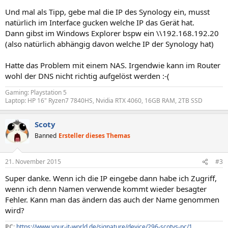
Und mal als Tipp, gebe mal die IP des Synology ein, musst
natürlich im Interface gucken welche IP das Gerät hat.
Dann gibst im Windows Explorer bspw ein \\192.168.192.20
(also natürlich abhängig davon welche IP der Synology hat)
Hatte das Problem mit einem NAS. Irgendwie kann im Router
wohl der DNS nicht richtig aufgelöst werden :-(
Gaming: Playstation 5
Laptop: HP 16" Ryzen7 7840HS, Nvidia RTX 4060, 16GB RAM, 2TB SSD
Scoty
Banned
Ersteller dieses Themas
21. November 2015
#3
Super danke. Wenn ich die IP eingebe dann habe ich Zugriff,
wenn ich denn Namen verwende kommt wieder besagter
Fehler. Kann man das ändern das auch der Name genommen
wird?
PC:
https://www.your-it-world.de/signature/device/296-scotys-pc/1