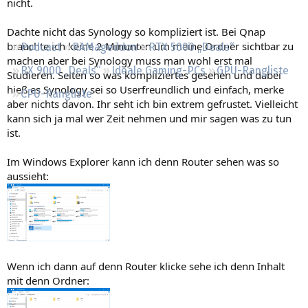
nicht.
Regeln
Dachte nicht das Synology so kompliziert ist. Bei Qnap
brauchte ich keine 2 Minunten um meine Ordner sichtbar zu
Podcast
RAMageddon
RTX 5000 „Deals“
machen aber bei Synology muss man wohl erst mal
RX 9000 „Deals“
Ideale Gaming-PCs
GPU-Rangliste
Studieren. Selten so was kompliziertes gesehen und dabei
hieß es Synology sei so Userfreundlich und einfach, merke
CPU-Rangliste
aber nichts davon. Ihr seht ich bin extrem gefrustet. Vielleicht
kann sich ja mal wer Zeit nehmen und mir sagen was zu tun
ist.
Im Windows Explorer kann ich denn Router sehen was so
aussieht:
Wenn ich dann auf denn Router klicke sehe ich denn Inhalt
mit denn Ordner: