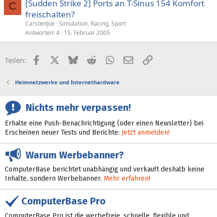
[Sudden Strike 2] Ports an T-Sinus 154 Komfort
C
freischalten?
CarstenJoe
Simulation, Racing, Sport
Antworten
4
15. Februar 2005
Facebook
X (Twitter)
Bluesky
Reddit
WhatsApp
E-Mail
Link
Teilen:
Heimnetzwerke und Internethardware
Nichts mehr verpassen!
Erhalte eine Push-Benachrichtigung (oder einen Newsletter) bei
Erscheinen neuer Tests und Berichte:
Jetzt anmelden!
Warum Werbebanner?
ComputerBase berichtet unabhängig und verkauft deshalb keine
Inhalte, sondern Werbebanner.
Mehr erfahren!
ComputerBase Pro
ComputerBase Pro ist die werbefreie, schnelle, flexible und