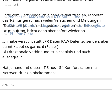
Regeln
installiert.
Ende vom Lied: Sende ich einen Druckauftrag ab, rebootet
Podcast
RAMageddon
RTX 5000 „Deals“
das T-Sinus gerät, nach vielen Versuchen und Meldungen
"Dokument konnte nicht gedruckt werden" startet der
RX 9000 „Deals“
Ideale Gaming-PCs
GPU-Rangliste
Druckauftrag, bricht dann aber sofort wieder ab.
CPU-Rangliste
Ich habe versucht statt LPR Daten RAW Daten zu senden, aber
damit klappt es garnicht (Fehler).
Bi-Direktionale Verbindung ist nicht aktiv und auch
ausgegraut.
Hat jemand mit diesem T-Sinus 154 Komfort schon mal
Netzwerkdruck hinbekommen?