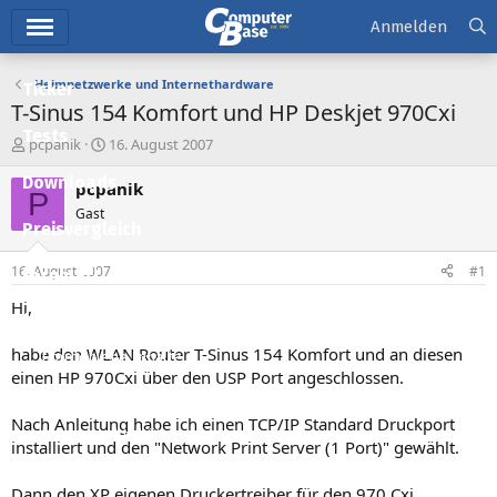
Hauptmenü
Anmelden
Heimnetzwerke und Internethardware
Ticker
T-Sinus 154 Komfort und HP Deskjet 970Cxi
Tests
E
E
pcpanik
16. August 2007
r
r
Downloads
s
s
pcpanik
P
t
t
Gast
e
e
Preisvergleich
l
l
l
l
16. August 2007
#1
Forum
e
t
r
a
Hi,
Aktuelles
m
habe den WLAN Router T-Sinus 154 Komfort und an diesen
Empfohlene Inhalte
einen HP 970Cxi über den USP Port angeschlossen.
Neue Beiträge
Nach Anleitung habe ich einen TCP/IP Standard Druckport
Neueste Aktivitäten
installiert und den "Network Print Server (1 Port)" gewählt.
Leserartikel
Dann den XP eigenen Druckertreiber für den 970 Cxi