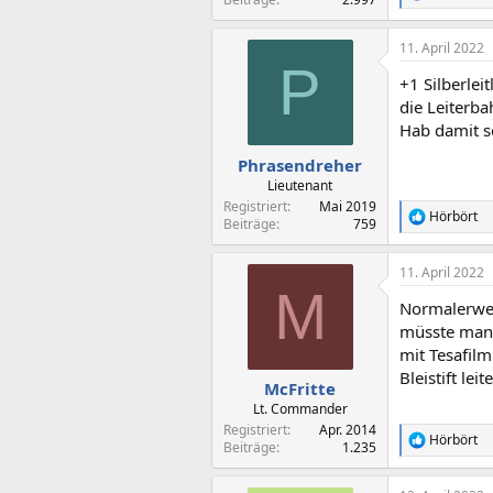
e
a
11. April 2022
k
P
t
+1 Silberle
i
o
die Leiterb
n
Hab damit se
e
n
Phrasendreher
:
Lieutenant
Registriert
Mai 2019
Hörbört
R
Beiträge
759
e
a
11. April 2022
k
M
t
Normalerweis
i
o
müsste man 
n
mit Tesafilm
e
Bleistift leite
n
McFritte
:
Lt. Commander
Registriert
Apr. 2014
Hörbört
R
Beiträge
1.235
e
a