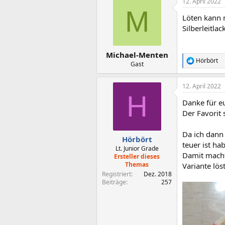
12. April 2022
k
M
t
Löten kann 
i
o
Silberleitlac
n
e
n
Michael-Menten
:
Hörbört
R
Gast
e
a
12. April 2022
k
H
t
Danke für e
i
o
Der Favorit s
n
e
Da ich dann 
n
Hörbört
teuer ist ha
:
Lt. Junior Grade
Damit macht
Ersteller dieses
Themas
Variante lös
Registriert
Dez. 2018
Beiträge
257