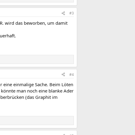
#3
idR. wird das beworben, um damit
uerhaft.
#4
für eine einmalige Sache. Beim Löten
n könnte man noch eine blanke Ader
 überbrücken (das Graphit im