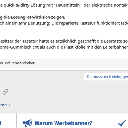
. die quick-&-dirty Lösung mit "Hausmitteln", der elektrische Kontakt
g die Lösung ist wird sich zeigen.
h einem Jahr Benutzung: Die reparierte Tastatur funktioniert tade
esitzer der Tastatur hatte es tatsächlich geschafft die Leertaste s
ome-Gummischicht als auch die Plastikfolie mit den Leiterbahn
po
und
Phrasendreher
Du musst dich einloggen
sApp
E-Mail
Link
uren
Warum Werbebanner?
!