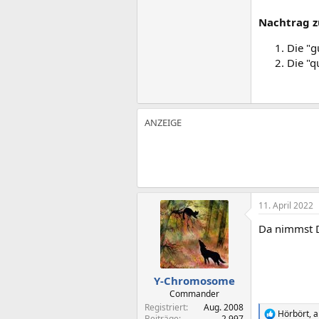
Nachtrag z
Die "g
Die "q
11. April 2022
Da nimmst D
Y-Chromosome
Commander
Registriert
Aug. 2008
Hörbört
,
a
R
Beiträge
2.997