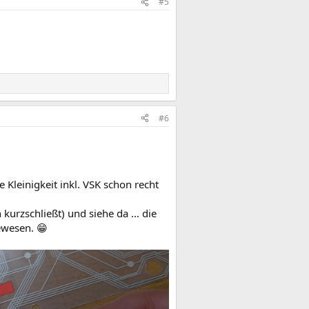
#5
#6
 Kleinigkeit inkl. VSK schon recht
rzschließt) und siehe da ... die
gewesen. 😁