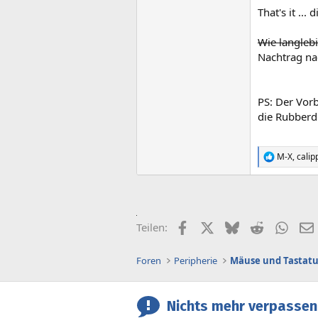
That's it ..
Wie langlebi
Nachtrag nac
PS: Der Vorb
die Rubberd
M-X
,
calip
R
e
a
k
t
i
Facebook
X (Twitter)
Bluesky
Reddit
What
Teilen:
o
n
e
Foren
Peripherie
Mäuse und Tastat
n
:
Nichts mehr verpassen