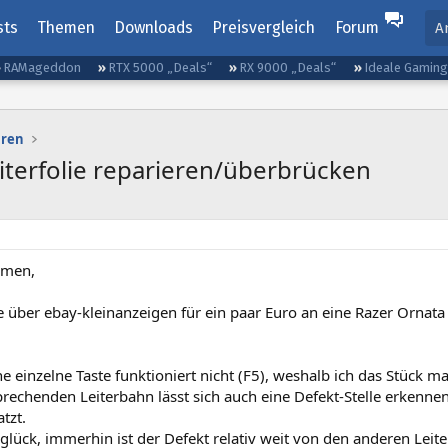
sts
Themen
Downloads
Preisvergleich
Forum
A
RAMageddon
RTX 5000 „Deals“
RX 9000 „Deals“
Ideale Gamin
uren
eiterfolie reparieren/überbrücken
mmen,
e über ebay-kleinanzeigen für ein paar Euro an eine Razer Ornata
e einzelne Taste funktioniert nicht (F5), weshalb ich das Stück m
rechenden Leiterbahn lässt sich auch eine Defekt-Stelle erkennen
tzt.
lück, immerhin ist der Defekt relativ weit von den anderen Leit