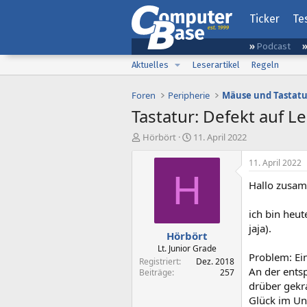
Ticker
Te
Podcast
Aktuelles
Leserartikel
Regeln
Foren
Peripherie
Mäuse und Tastat
Tastatur: Defekt auf L
E
E
Hörbört
11. April 2022
r
r
s
s
11. April 2022
t
t
H
Hallo zusa
e
e
l
l
l
l
ich bin heut
e
t
jaja).
Hörbört
r
a
m
Lt. Junior Grade
Problem: Ein
Registriert
Dez. 2018
An der entsp
Beiträge
257
drüber gekra
Glück im Ung