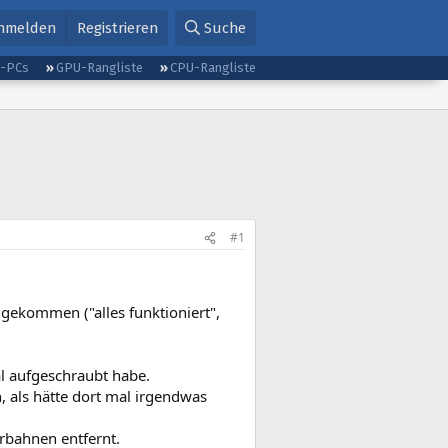
nmelden
Registrieren
Suche
g-PCs
GPU-Rangliste
CPU-Rangliste
#1
 gekommen ("alles funktioniert",
al aufgeschraubt habe.
, als hätte dort mal irgendwas
erbahnen entfernt.