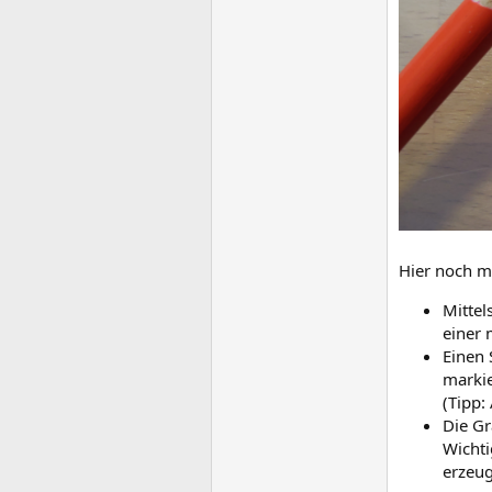
Hier noch me
Mittel
einer 
Einen 
markie
(Tipp:
Die Gr
Wichti
erzeug