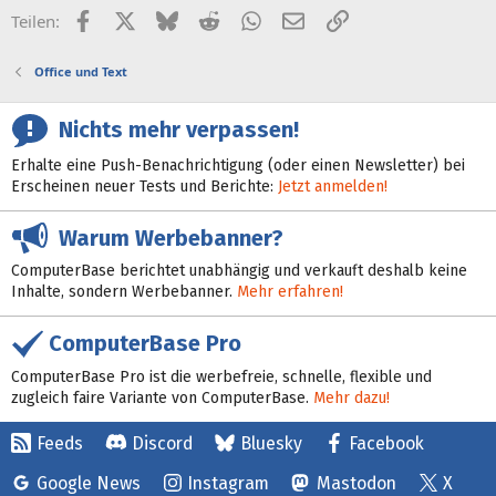
Facebook
X (Twitter)
Bluesky
Reddit
WhatsApp
E-Mail
Link
Teilen:
Office und Text
Nichts mehr verpassen!
Erhalte eine Push-Benachrichtigung (oder einen Newsletter) bei
Erscheinen neuer Tests und Berichte:
Jetzt anmelden!
Warum Werbebanner?
ComputerBase berichtet unabhängig und verkauft deshalb keine
Inhalte, sondern Werbebanner.
Mehr erfahren!
ComputerBase Pro
ComputerBase Pro ist die werbefreie, schnelle, flexible und
zugleich faire Variante von ComputerBase.
Mehr dazu!
Feeds
Discord
Bluesky
Facebook
Google News
Instagram
Mastodon
X