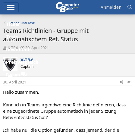
Hauptmenü
Anmelden
Office und Text
Ticker
Teams Richtlinien - Gruppe mit
Tests
automatischem Ref. Status
E
E
X-TR4
30. April 2021
Downloads
r
r
s
s
X-TR4
Preisvergleich
t
t
Captain
e
e
l
l
Forum
l
l
30. April 2021
#1
e
t
Aktuelles
r
a
Hallo zusammen,
m
Empfohlene Inhalte
Kann ich in Teams irgendwo eine Richtlinie definieren, dass
Neue Beiträge
eine zugeordnete Gruppe automatisch in jeder Sitzung
Referentenstatus hat?
Neueste Aktivitäten
Leserartikel
Ich habe nur die Option gefunden, dass jemand, der die