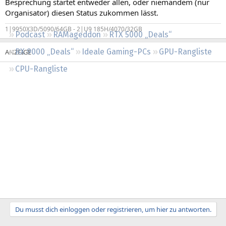
Besprechung startet entweder allen, oder niemandem (nur
Regeln
Organisator) diesen Status zukommen lässt.
1|9950X3D/5090/64GB - 2|U9 185H/4070/32GB
Podcast
RAMageddon
RTX 5000 „Deals“
RX 9000 „Deals“
Ideale Gaming-PCs
GPU-Rangliste
CPU-Rangliste
Du musst dich einloggen oder registrieren, um hier zu antworten.