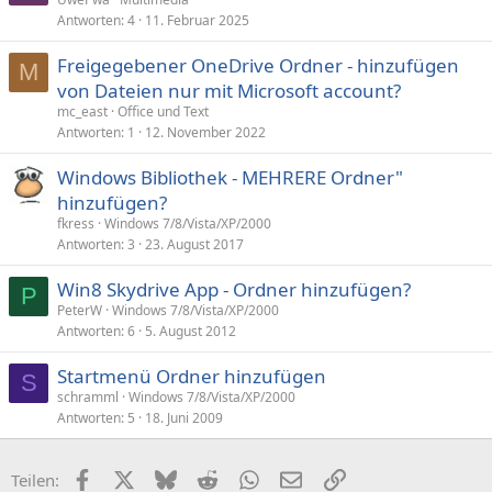
Antworten
4
11. Februar 2025
Freigegebener OneDrive Ordner - hinzufügen
M
von Dateien nur mit Microsoft account?
mc_east
Office und Text
Antworten
1
12. November 2022
Windows Bibliothek - MEHRERE Ordner"
hinzufügen?
fkress
Windows 7/8/Vista/XP/2000
Antworten
3
23. August 2017
Win8 Skydrive App - Ordner hinzufügen?
P
PeterW
Windows 7/8/Vista/XP/2000
Antworten
6
5. August 2012
Startmenü Ordner hinzufügen
S
schramml
Windows 7/8/Vista/XP/2000
Antworten
5
18. Juni 2009
Facebook
X (Twitter)
Bluesky
Reddit
WhatsApp
E-Mail
Link
Teilen: