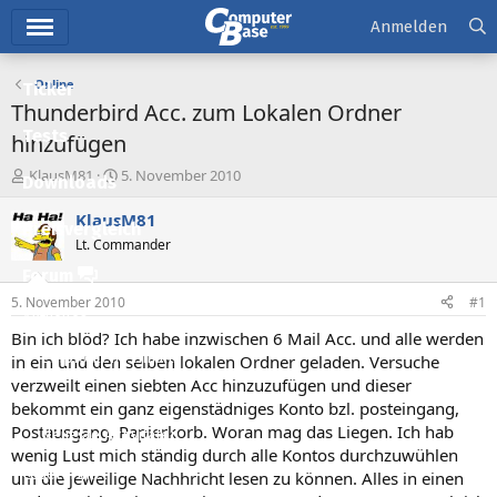
Hauptmenü
Anmelden
Online
Ticker
Thunderbird Acc. zum Lokalen Ordner
Tests
hinzufügen
E
E
KlausM81
5. November 2010
Downloads
r
r
s
s
KlausM81
Preisvergleich
t
t
Lt. Commander
e
e
l
l
Forum
l
l
5. November 2010
#1
e
t
Aktuelles
r
a
Bin ich blöd? Ich habe inzwischen 6 Mail Acc. und alle werden
m
Empfohlene Inhalte
in ein und den selben lokalen Ordner geladen. Versuche
verzweilt einen siebten Acc hinzuzufügen und dieser
Neue Beiträge
bekommt ein ganz eigenstädniges Konto bzl. posteingang,
Postausgang, Papierkorb. Woran mag das Liegen. Ich hab
Neueste Aktivitäten
wenig Lust mich ständig durch alle Kontos durchzuwühlen
Leserartikel
um die jeweilige Nachhricht lesen zu können. Alles in einen