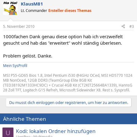
KlausM81
Lt. Commander
Ersteller dieses Themas
5. November 2010
#3
1000fachen Dank genau diese option hab ich verzweifelt
gesucht und hab das "erweitert" wohl ständig überlesen.
Problem gelöst. Danke.
Mein SysProfil
MSI P55-GD65 Bios 1.8, Intel Pentium i530 @4GHz OCed, MSI HD5770 1024
MB NonOced, 12GB DDR3 (TeamGroup Elite 8GB Kit
(TED38192M1333HC9DC) + Crucial 4GB Kit (CT2KIT25664BA1339), HannsG
28 Zoll TFT, Logitech G15 Refreh, Microsoft Sidewinder X8. Rest s. Sysprofil.
Du musst dich einloggen oder registrieren, um hier zu antworten.
Ähnliche Themen
Kodi: lokalen Ordner hinzufügen
U
UwePwa
Multimedia