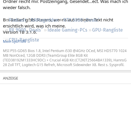
Ordner reicht mir. Postzeingang, Gesendet...ect. Was mach ich
Regeln
wieder falsch.
Bei Bedarf gibts Scrrens, wenns aus meinem Text nicht
Podcast
RAMageddon
RTX 5000 „Deals“
ersichtlich wird, was ich meine.
RX 9000 „Deals“
Ideale Gaming-PCs
GPU-Rangliste
Version TB 3.1.6.
CPU-Rangliste
Mein SysProfil
MSI P55-GD65 Bios 1.8, Intel Pentium i530 @4GHz OCed, MSI HD5770 1024
MB NonOced, 12GB DDR3 (TeamGroup Elite 8GB Kit
(TED38192M1333HC9DC) + Crucial 4GB Kit (CT2KIT25664BA1339), HannsG
28 Zoll TFT, Logitech G15 Refreh, Microsoft Sidewinder X8. Rest s. Sysprofil.