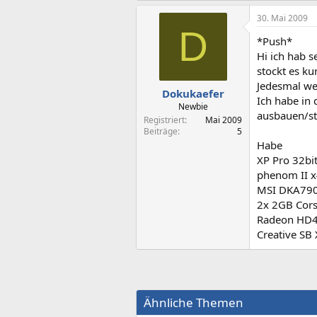
30. Mai 2009
D
*Push*
Hi ich hab 
stockt es k
Jedesmal wen
Dokukaefer
Ich habe in 
Newbie
ausbauen/st
Registriert
Mai 2009
Beiträge
5
Habe
XP Pro 32bi
phenom II 
MSI DKA79
2x 2GB Cor
Radeon HD
Creative SB 
Ähnliche Themen