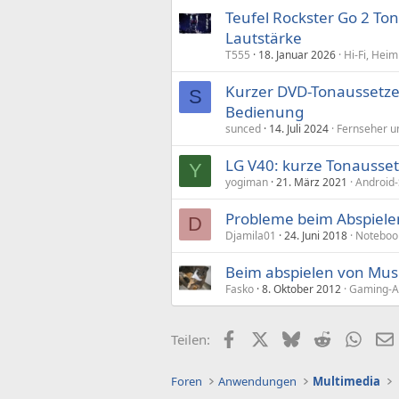
Teufel Rockster Go 2 To
Lautstärke
T555
18. Januar 2026
Hi-Fi, Hei
Kurzer DVD-Tonaussetzer
S
Bedienung
sunced
14. Juli 2024
Fernseher u
LG V40: kurze Tonausset
Y
yogiman
21. März 2021
Android-
Probleme beim Abspiele
D
Djamila01
24. Juni 2018
Noteboo
Beim abspielen von Musi
Fasko
8. Oktober 2012
Gaming-Au
Facebook
X (Twitter)
Bluesky
Reddit
What
Teilen:
Foren
Anwendungen
Multimedia