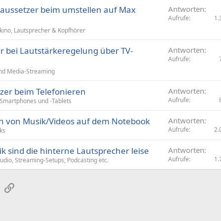
naussetzer beim umstellen auf Max
Antworten
Aufrufe
1.
mkino, Lautsprecher & Kopfhörer
 bei Lautstärkeregelung über TV-
Antworten
Aufrufe
nd Media-Streaming
zer beim Telefonieren
Antworten
Aufrufe
Smartphones und -Tablets
n von Musik/Videos auf dem Notebook
Antworten
Aufrufe
2.
ks
k sind die hinterne Lautsprecher leise
Antworten
Aufrufe
1.
dio, Streaming-Setups, Podcasting etc.
sApp
E-Mail
Link