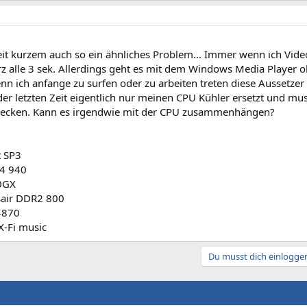
seit kurzem auch so ein ähnliches Problem... Immer wenn ich Vide
urz alle 3 sek. Allerdings geht es mit dem Windows Media Player 
n ich anfange zu surfen oder zu arbeiten treten diese Aussetzer
der letzten Zeit eigentlich nur meinen CPU Kühler ersetzt und m
ecken. Kann es irgendwie mit der CPU zusammenhängen?
t SP3
x4 940
0GX
sair DDR2 800
4870
X-Fi music
Du musst dich einloggen