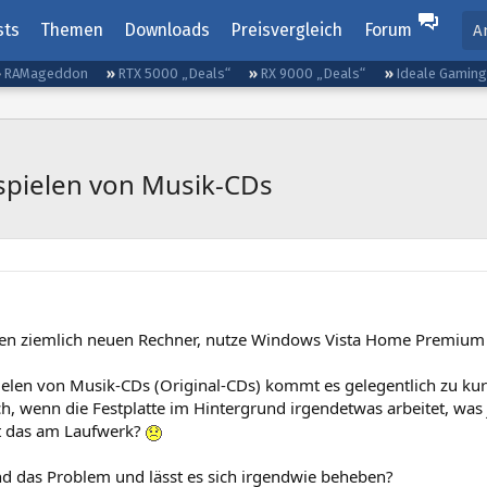
sts
Themen
Downloads
Preisvergleich
Forum
A
RAMageddon
RTX 5000 „Deals“
RX 9000 „Deals“
Ideale Gamin
spielen von Musik-CDs
nen ziemlich neuen Rechner, nutze Windows Vista Home Premium 
elen von Musik-CDs (Original-CDs) kommt es gelegentlich zu kurz
h, wenn die Festplatte im Hintergrund irgendetwas arbeitet, was ja
gt das am Laufwerk?
d das Problem und lässt es sich irgendwie beheben?