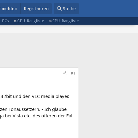
nmelden
Registrieren
Suche
g-PCs
GPU-Rangliste
CPU-Rangliste
#1
32bit und den VLC media player.
en Tonaussetzern. - Ich glaube
 bei Vista etc. des öfteren der Fall