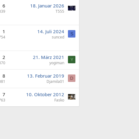
6
18. Januar 2026
339
T555
1
14. Juli 2024
S
754
sunced
2
21. März 2021
Y
870
yogiman
8
13. Februar 2019
D
081
Djamila01
7
10. Oktober 2012
763
Fasko