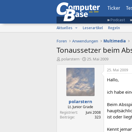
Ticker
Te
Podcast
Aktuelles
Leserartikel
Regeln
Foren
Anwendungen
Multimedia
Tonaussetzer beim Ab
E
E
polarstern
25. Mai 2009
r
r
s
s
25. Mai 2009
t
t
Hallo,
e
e
l
l
l
l
ich habe ei
e
t
polarstern
r
a
Beim Absspi
m
Lt. Junior Grade
hauptsächlic
Registriert
Juni 2008
ist oder lie
Beiträge
323
Kennt jeman