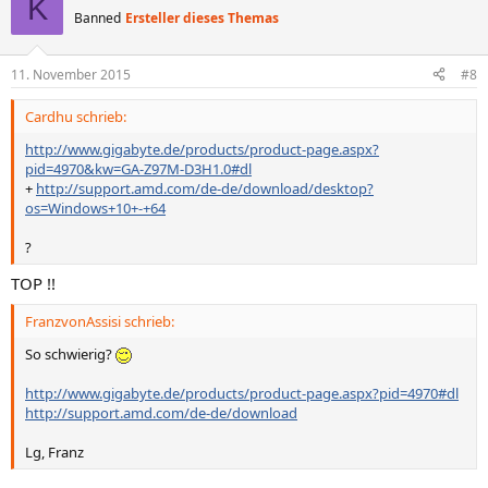
K
Banned
Ersteller dieses Themas
11. November 2015
#8
Cardhu schrieb:
http://www.gigabyte.de/products/product-page.aspx?
pid=4970&kw=GA-Z97M-D3H1.0#dl
+
http://support.amd.com/de-de/download/desktop?
os=Windows+10+-+64
?
TOP !!
FranzvonAssisi schrieb:
So schwierig?
http://www.gigabyte.de/products/product-page.aspx?pid=4970#dl
http://support.amd.com/de-de/download
Lg, Franz