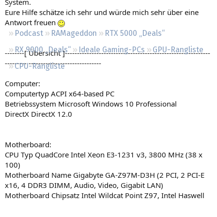
System.
Regeln
Eure Hilfe schätze ich sehr und würde mich sehr über eine
Antwort freuen
Podcast
RAMageddon
RTX 5000 „Deals“
RX 9000 „Deals“
Ideale Gaming-PCs
GPU-Rangliste
--------[ Übersicht ]------------------------------------------------------------
--------- ------------------------------
CPU-Rangliste
Computer:
Computertyp ACPI x64-based PC
Betriebssystem Microsoft Windows 10 Professional
DirectX DirectX 12.0
Motherboard:
CPU Typ QuadCore Intel Xeon E3-1231 v3, 3800 MHz (38 x
100)
Motherboard Name Gigabyte GA-Z97M-D3H (2 PCI, 2 PCI-E
x16, 4 DDR3 DIMM, Audio, Video, Gigabit LAN)
Motherboard Chipsatz Intel Wildcat Point Z97, Intel Haswell