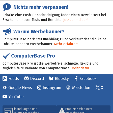
Nichts mehr verpassen!
Erhalte eine Push-Benachrichtigung (oder einen Newsletter) bei
Erscheinen neuer Tests und Berichte:
Jetzt anmelden!
Warum Werbebanner?
ComputerBase berichtet unabhängig und verkauft deshalb keine
Inhalte, sondern Werbebanner.
Mehr erfahren!
ComputerBase Pro
ComputerBase Pro ist die werbefreie, schnelle, flexible und
zugleich faire Variante von ComputerBase.
Mehr dazu!
Feeds
Discord
Bluesky
Facebook
Google News
Instagram
Mastodon
X
YouTube
Einstellungen und
Probleme mit einem
Layout-Umschalter
Werbebanner?