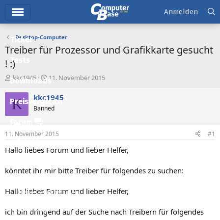
Hauptmenü
Anmelden
Desktop-Computer
Ticker
Treiber für Prozessor und Grafikkarte gesucht
Tests
! :)
E
E
kkc1945
11. November 2015
Downloads
r
r
s
s
kkc1945
K
Preisvergleich
t
t
Banned
e
e
l
l
Forum
l
l
11. November 2015
#1
e
t
Aktuelles
r
a
Hallo liebes Forum und lieber Helfer,
m
Empfohlene Inhalte
könntet ihr mir bitte Treiber für folgendes zu suchen:
Neue Beiträge
Hallo liebes Forum und lieber Helfer,
Neueste Aktivitäten
Leserartikel
ich bin dringend auf der Suche nach Treibern für folgendes