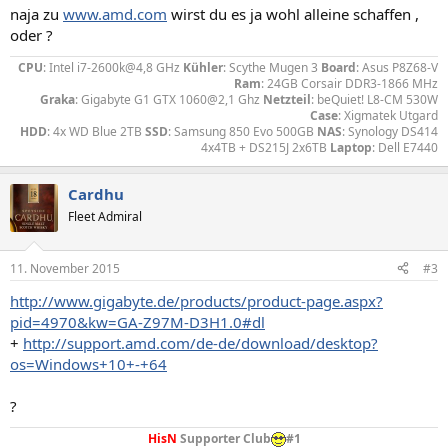
naja zu
www.amd.com
wirst du es ja wohl alleine schaffen ,
oder ?
CPU
: Intel i7-2600k@4,8 GHz
Kühler
: Scythe Mugen 3
Board
: Asus P8Z68-V
Ram
: 24GB Corsair DDR3-1866 MHz
Graka
: Gigabyte G1 GTX 1060@2,1 Ghz
Netzteil
: beQuiet! L8-CM 530W
Case
: Xigmatek Utgard
HDD
: 4x WD Blue 2TB
SSD
: Samsung 850 Evo 500GB
NAS
: Synology DS414
4x4TB + DS215J 2x6TB
Laptop
: Dell E7440​
Cardhu
Fleet Admiral
11. November 2015
#3
http://www.gigabyte.de/products/product-page.aspx?
pid=4970&kw=GA-Z97M-D3H1.0#dl
+
http://support.amd.com/de-de/download/desktop?
os=Windows+10+-+64
?
HisN
Supporter Club
#1