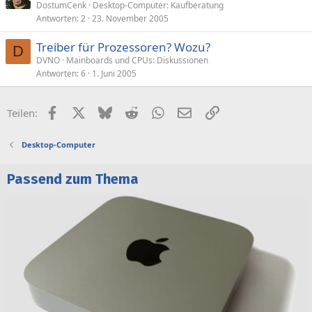
DostumCenk
Desktop-Computer: Kaufberatung
Antworten
2
23. November 2005
Treiber für Prozessoren? Wozu?
D
DVNO
Mainboards und CPUs: Diskussionen
Antworten
6
1. Juni 2005
Facebook
X (Twitter)
Bluesky
Reddit
WhatsApp
E-Mail
Link
Teilen:
Desktop-Computer
Passend zum Thema