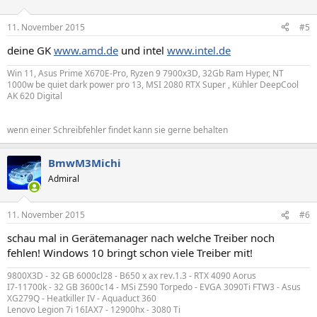
11. November 2015
#5
deine GK
www.amd.de
und intel
www.intel.de
Win 11, Asus Prime X670E-Pro, Ryzen 9 7900x3D, 32Gb Ram Hyper, NT
1000w be quiet dark power pro 13, MSI 2080 RTX Super , Kühler DeepCool
AK 620 Digital
wenn einer Schreibfehler findet kann sie gerne behalten
BmwM3Michi
Admiral
11. November 2015
#6
schau mal in Gerätemanager nach welche Treiber noch
fehlen! Windows 10 bringt schon viele Treiber mit!
9800X3D - 32 GB 6000cl28 - B650 x ax rev.1.3 - RTX 4090 Aorus
I7-11700k - 32 GB 3600c14 - MSi Z590 Torpedo - EVGA 3090Ti FTW3 - Asus
XG279Q - Heatkiller IV - Aquaduct 360
Lenovo Legion 7i 16IAX7 - 12900hx - 3080 Ti