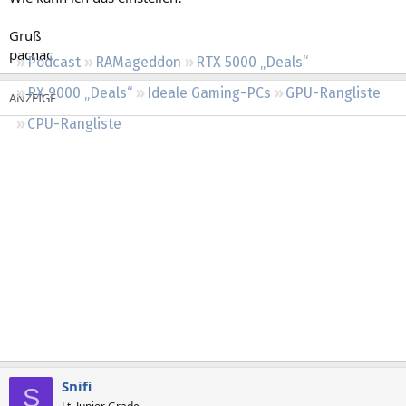
Regeln
Gruß
pacnac
Podcast
RAMageddon
RTX 5000 „Deals“
RX 9000 „Deals“
Ideale Gaming-PCs
GPU-Rangliste
CPU-Rangliste
Snifi
S