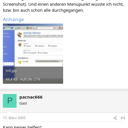
Screenshot). Und einen anderen Menüpunkt wüsste ich nicht,
bzw. bin auch schon alle durchgegangen.
Anhänge
trill.jpg
44,4 KB · Aufrufe: 274
pacnac666
P
Gast
17. März 2005
#4
Kann keiner helfen?