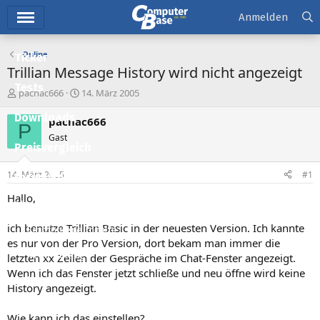
Hauptmenü
Anmelden
Online
Ticker
Trillian Message History wird nicht angezeigt
Tests
E
E
pacnac666
14. März 2005
r
r
Downloads
s
s
pacnac666
P
t
t
Gast
e
e
Preisvergleich
l
l
l
l
14. März 2005
#1
Forum
e
t
r
a
Hallo,
Aktuelles
m
ich benutze Trillian Basic in der neuesten Version. Ich kannte
Empfohlene Inhalte
es nur von der Pro Version, dort bekam man immer die
Neue Beiträge
letzten xx Zeilen der Gespräche im Chat-Fenster angezeigt.
Wenn ich das Fenster jetzt schließe und neu öffne wird keine
Neueste Aktivitäten
History angezeigt.
Leserartikel
Wie kann ich das einstellen?