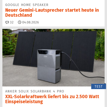
GOOGLE HOME SPEAKER
Neuer Gemini-Laut­spre­cher startet heu­te in
Deutschland
Kommentare
32
04.08.2026
TEST
ANKER SOLIX SOLARBANK 4 PRO
XXL-Solarkraftwerk liefert bis zu 2.500 Watt
Einspeise­leistung