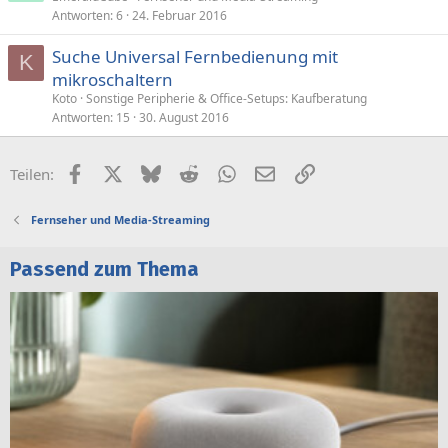
Antworten
6
24. Februar 2016
Suche Universal Fernbedienung mit
K
mikroschaltern
Koto
Sonstige Peripherie & Office-Setups: Kaufberatung
Antworten
15
30. August 2016
Facebook
X (Twitter)
Bluesky
Reddit
WhatsApp
E-Mail
Link
Teilen:
Fernseher und Media-Streaming
Passend zum Thema