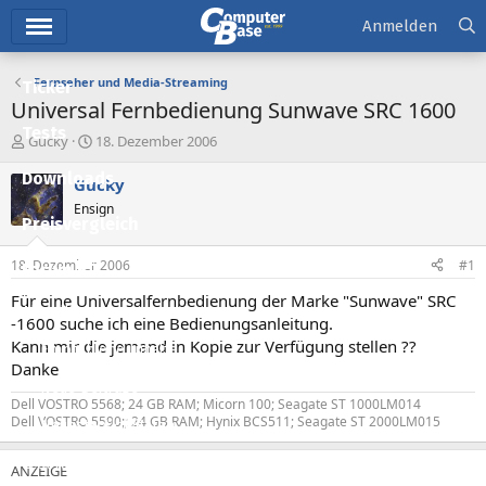
Hauptmenü
Anmelden
Fernseher und Media-Streaming
Ticker
Universal Fernbedienung Sunwave SRC 1600
Tests
E
E
Gucky
18. Dezember 2006
r
r
Downloads
s
s
Gucky
t
t
Ensign
e
e
Preisvergleich
l
l
l
l
18. Dezember 2006
#1
Forum
e
t
r
a
Für eine Universalfernbedienung der Marke "Sunwave" SRC
Aktuelles
m
-1600 suche ich eine Bedienungsanleitung.
Kann mir die jemand in Kopie zur Verfügung stellen ??
Empfohlene Inhalte
Danke
Neue Beiträge
Dell VOSTRO 5568; 24 GB RAM; Micorn 100; Seagate ST 1000LM014
Dell VOSTRO 5590;; 24 GB RAM; Hynix BCS511; Seagate ST 2000LM015
Neueste Aktivitäten
Leserartikel