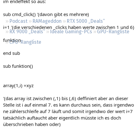
im endeffekt so aus:
Regeln
sub cmd_click() '(davon gibt es mehrere)
Podcast
RAMageddon
RTX 5000 „Deals“
i=1 '(die verschiedenen _clicks haben werte zwischen 1 und 6)
RX 9000 „Deals“
Ideale Gaming-PCs
GPU-Rangliste
funktion
CPU-Rangliste
end sub
sub funktion()
array(1,i) =xyz
'(das array ist zwischen (,1) bis (,6) deffiniert aber an dieser
Stelle ist i auf einmal 7. es kann durchaus sein, dass irgendwo
ne zählerschleife auf 7 läuft und somit irgendwo der wert i=7
tatsächlich auftaucht aber eigentlich müsste ich es doch
überschrieben haben oder)