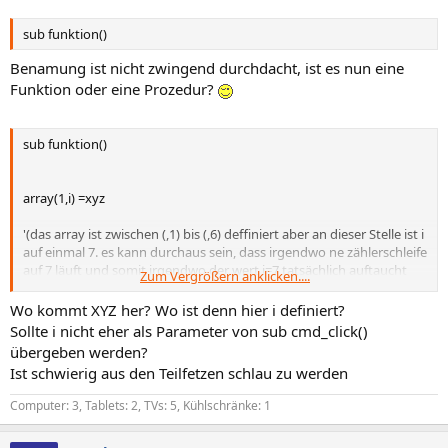
sub funktion()
Benamung ist nicht zwingend durchdacht, ist es nun eine
Funktion oder eine Prozedur?
sub funktion()
array(1,i) =xyz
'(das array ist zwischen (,1) bis (,6) deffiniert aber an dieser Stelle ist i
auf einmal 7. es kann durchaus sein, dass irgendwo ne zählerschleife
auf 7 läuft und somit irgendwo der wert i=7 tatsächlich auftaucht
Zum Vergrößern anklicken....
aber eigentlich müsste ich es doch überschrieben haben oder)
Wo kommt XYZ her? Wo ist denn hier i definiert?
Sollte i nicht eher als Parameter von sub cmd_click()
end sub
übergeben werden?
Ist schwierig aus den Teilfetzen schlau zu werden
Computer: 3, Tablets: 2, TVs: 5, Kühlschränke: 1