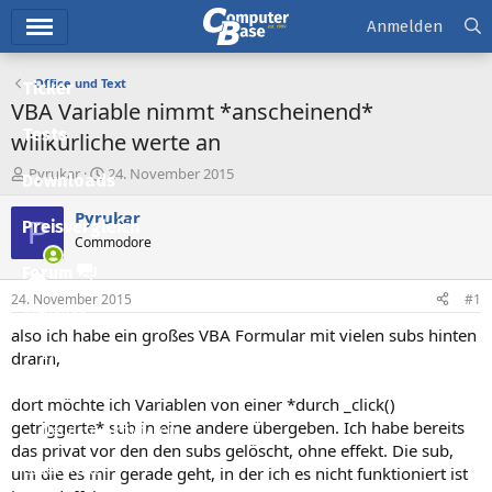
Hauptmenü
Anmelden
Office und Text
Ticker
VBA Variable nimmt *anscheinend*
Tests
willkürliche werte an
E
E
Pyrukar
24. November 2015
Downloads
r
r
s
s
Pyrukar
P
Preisvergleich
t
t
Commodore
e
e
l
l
Forum
l
l
24. November 2015
#1
e
t
Aktuelles
r
a
also ich habe ein großes VBA Formular mit vielen subs hinten
m
Empfohlene Inhalte
drann,
Neue Beiträge
dort möchte ich Variablen von einer *durch _click()
getriggerte* sub in eine andere übergeben. Ich habe bereits
Neueste Aktivitäten
das privat vor den den subs gelöscht, ohne effekt. Die sub,
Leserartikel
um die es mir gerade geht, in der ich es nicht funktioniert ist