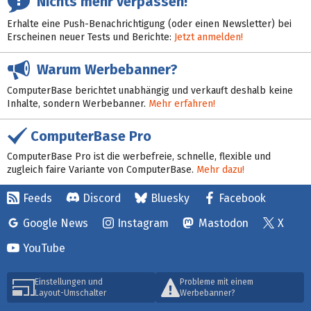
Nichts mehr verpassen!
Erhalte eine Push-Benachrichtigung (oder einen Newsletter) bei
Erscheinen neuer Tests und Berichte:
Jetzt anmelden!
Warum Werbebanner?
ComputerBase berichtet unabhängig und verkauft deshalb keine
Inhalte, sondern Werbebanner.
Mehr erfahren!
ComputerBase Pro
ComputerBase Pro ist die werbefreie, schnelle, flexible und
zugleich faire Variante von ComputerBase.
Mehr dazu!
Feeds
Discord
Bluesky
Facebook
Google News
Instagram
Mastodon
X
YouTube
Einstellungen und
Probleme mit einem
Layout-Umschalter
Werbebanner?