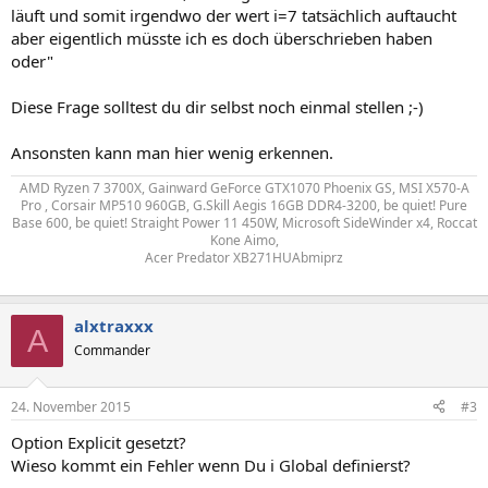
läuft und somit irgendwo der wert i=7 tatsächlich auftaucht
aber eigentlich müsste ich es doch überschrieben haben
oder"
Diese Frage solltest du dir selbst noch einmal stellen ;-)
Ansonsten kann man hier wenig erkennen.
AMD Ryzen 7 3700X, Gainward GeForce GTX1070 Phoenix GS, MSI X570-A
Pro , Corsair MP510 960GB, G.Skill Aegis 16GB DDR4-3200, be quiet! Pure
Base 600, be quiet! Straight Power 11 450W, Microsoft SideWinder x4, Roccat
Kone Aimo,
Acer Predator XB271HUAbmiprz
alxtraxxx
A
Commander
24. November 2015
#3
Option Explicit gesetzt?
Wieso kommt ein Fehler wenn Du i Global definierst?