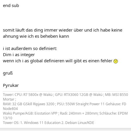
end sub
somit läuft das ding immer wieder über und ich habe keine
ahnung wie ich es beheben kann
i ist außerdem so definiert:
Dim i as integer
wenn ich i as global definieren will gibt es einen fehler
gruß
Pyrukar
Tower: CPU: R7 5800x @ Wakü ; GPU: RTX3060 12GB @ Wakü ; MB: MSI B550
Mortar ;
RAM: 32 GB GSkill Ripjaws 3200 ; PSU: 550W Straight Power 11 Gehäuse: FD
Node804
Wakü Pumpe/AGB: Eisstation VPP ; Radi: 240mm + 280mm; Schläuche: EPDM
13/10
Tower OS: 1. Windows 11 Education 2. Debian Linux/KDE