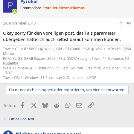
Pyrukar
P
Commodore
Ersteller dieses Themas
24. November 2015
#4
Okay sorry für den voreiligen post, das i als parameter
übergeben hätte ich auch selbst darauf kommen können.
Tower: CPU: R7 5800x @ Wakü ; GPU: RTX3060 12GB @ Wakü ; MB: MSI B550
Mortar ;
RAM: 32 GB GSkill Ripjaws 3200 ; PSU: 550W Straight Power 11 Gehäuse: FD
Node804
Wakü Pumpe/AGB: Eisstation VPP ; Radi: 240mm + 280mm; Schläuche: EPDM
13/10
Tower OS: 1. Windows 11 Education 2. Debian Linux/KDE
Du musst dich einloggen oder registrieren, um hier zu antworten.
Facebook
X (Twitter)
Bluesky
Reddit
WhatsApp
E-Mail
Link
Teilen:
Office und Text