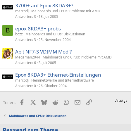
3700+ auf Epox 8KDA3+?
marcodj
Mainboards und CPUs: Probleme mit AMD
Antworten
3
13. Juli 2005
epox 8KDA3+ probs
B
bozz
Mainboards und CPUs: Diskussionen
Antworten
3
23. November 2004
Abit NF7-S VDIMM Mod ?
Megaman2044
Mainboards und CPUs: Probleme mit AMD
Antworten
6
3. Juli 2005
Epox 8KDA3+ Ethernet-Einstellungen
marcodj
Heimnetzwerke und Internethardware
Antworten
0
26. Oktober 2004
Facebook
X (Twitter)
Bluesky
Reddit
WhatsApp
E-Mail
Link
Teilen:
Mainboards und CPUs: Diskussionen
Passend zum Thema