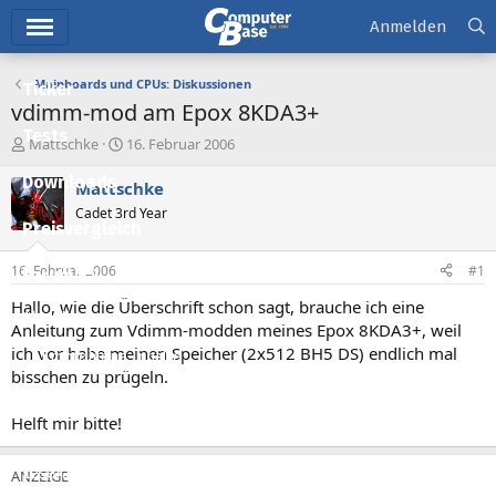
Hauptmenü
Anmelden
Mainboards und CPUs: Diskussionen
Ticker
vdimm-mod am Epox 8KDA3+
Tests
E
E
Mattschke
16. Februar 2006
r
r
Downloads
s
s
Mattschke
t
t
Cadet 3rd Year
e
e
Preisvergleich
l
l
l
l
16. Februar 2006
#1
Forum
e
t
r
a
Hallo, wie die Überschrift schon sagt, brauche ich eine
Aktuelles
m
Anleitung zum Vdimm-modden meines Epox 8KDA3+, weil
ich vor habe meinen Speicher (2x512 BH5 DS) endlich mal
Empfohlene Inhalte
bisschen zu prügeln.
Neue Beiträge
Helft mir bitte!
Neueste Aktivitäten
Leserartikel