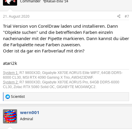
Commander
🎅Rätsel-Elite ’24
21. August 2020
#7
Trial Version von CorelDraw laden und installieren. Dann
"Objekte suchen" und die betreffenden Farben einzeln
nacheinander mit der Pipette markieren. Dann kannst du über
die Farbpalette neue Farben zuweisen.
Oder ist da gar ein Farbverlauf mit drin?
atari2k
System 1:
R7 9800X3D, Gigabyte X870E AORUS Elite WIFI7, 64GB DDR5-
6000 CL30, MSI RTX 4090 Gaming X Trio, AW3423DWF.
System 2:
R7 9800X3D,
Gigabyte X870E AORUS Pro
,
64GB DDR5-6000
CL30
, Zotac RTX 5080 Solid OC, GIGABYTE MO34WQC2.
Scientist
R
e
a
wern001
k
t
Admiral
i
o
n