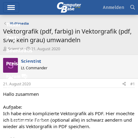
Hauptmenü
Anmelden
Multimedia
Ticker
Vektorgrafik (pdf, farbig) in Vektorgrafik (pdf,
Tests
s/w; kein grau) umwandeln
E
E
Scientist
21. August 2020
Downloads
r
r
s
s
Scientist
S
Preisvergleich
t
t
Lt. Commander
e
e
l
l
Forum
l
l
21. August 2020
#1
e
t
Aktuelles
r
a
Hallo zusammen
m
Empfohlene Inhalte
Aufgabe:
Neue Beiträge
Ich habe eine komplizierte Vektorgrafik als PDF. Hier moechte
ich bestimmte Farben (optional alle) in schwarz aendern und
Neueste Aktivitäten
wieder als Vektorgrafik in PDF speichern.
Leserartikel