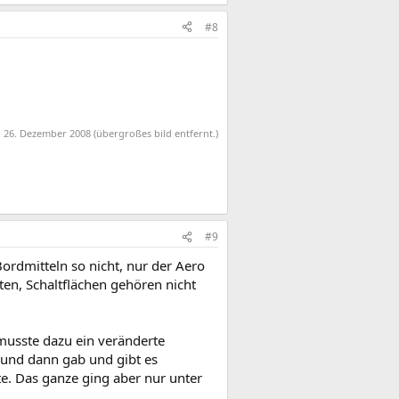
#8
:
26. Dezember 2008
(übergroßes bild entfernt.)
#9
rdmitteln so nicht, nur der Aero
en, Schaltflächen gehören nicht
usste dazu ein veränderte
und dann gab und gibt es
e. Das ganze ging aber nur unter