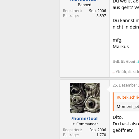
Du weißt ab
Banned
aus geht? Ve
Registriert
Sep. 2006
Beiträge
3.897
Du kannst m
nicht in de
mfg,
Markus
Hell, It's About
T
_________________
„
Vielfalt, die sic
25. Dezember 
Rultek schri
Moment, jet
Dito.
/home/tool
Du hast also
Lt. Commander
geöffnet?
Registriert
Feb. 2006
Beiträge
1.770