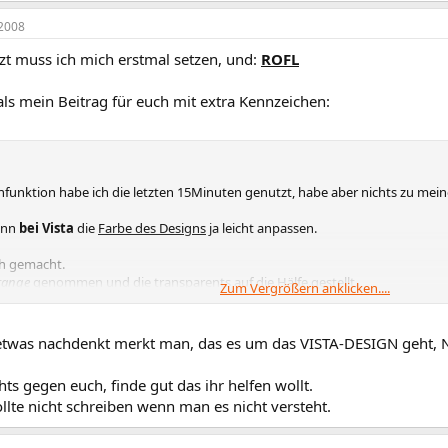
2008
zt muss ich mich erstmal setzen, und:
ROFL
ls mein Beitrag für euch mit extra Kennzeichen:
chfunktion habe ich die letzten 15Minuten genutzt, habe aber nichts zu mei
ann
bei Vista
die
Farbe des Designs
ja leicht anpassen.
ch gemacht.
range
genommen und die transparents auf die Hälfe gestellt.
Zum Vergrößern anklicken....
ign ist nicht so wie ich es gerne hätte.
was nachdenkt merkt man, das es um das VISTA-DESIGN geht, 
en sind eben nicht
Orange
, sondern noch Blau.
hts gegen euch, finde gut das ihr helfen wollt.
r beim schreiben mit der Maus auf 'Thema erstellen' gehe, ist es Blau.
lte nicht schreiben wenn man es nicht versteht.
auch Orange sein.