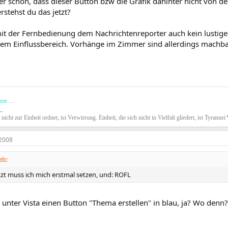
er schon, dass dieser Button bzw die Grafik dahinter nicht von
rstehst du das jetzt?
it der Fernbedienung dem Nachrichtenreporter auch kein lustiges
inem Einflussbereich. Vorhänge im Zimmer sind allerdings machba
ime
...
_
h nicht zur Einheit ordnet, ist Verwirrung. Einheit, die sich nicht in Vielfalt gliedert, ist Tyrannei
2008
eb:
zt muss ich mich erstmal setzen, und: ROFL
 unter Vista einen Button "Thema erstellen" in blau, ja? Wo denn