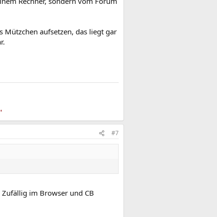
 deinem Rechner, sondern vom Forum
 Mützchen aufsetzen, das liegt gar
r.
“
#7
? Zufällig im Browser und CB