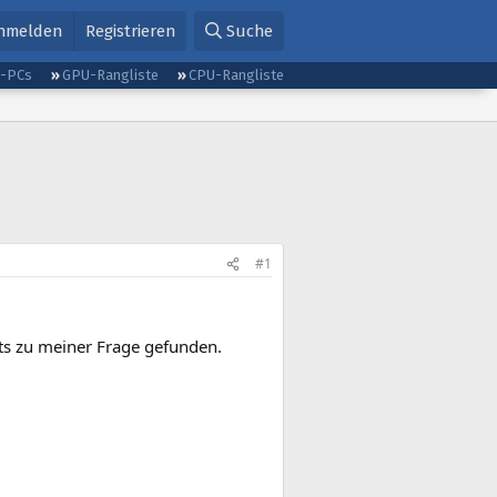
nmelden
Registrieren
Suche
g-PCs
GPU-Rangliste
CPU-Rangliste
#1
hts zu meiner Frage gefunden.