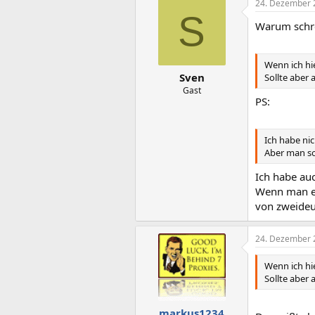
24. Dezember 
Wie bekomme
S
Hatte auch
Warum schre
mfg
Rultek
Wenn ich hie
Sven
Sollte aber 
Gast
PS:
Ich habe nic
Aber man so
Ich habe auc
Wenn man ei
von zweideu
24. Dezember 
Wenn ich hie
Sollte aber 
markus1234