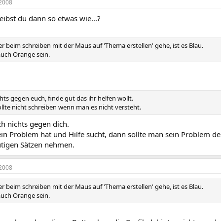
2008
 ich alles Orange?
 schon nach
Visual Designs
gesucht per Google, habe einige gefunden, aber d
ibst du dann so etwas wie...?
r beim schreiben mit der Maus auf 'Thema erstellen' gehe, ist es Blau.
auch Orange sein.
hts gegen euch, finde gut das ihr helfen wollt.
llte nicht schreiben wenn man es nicht versteht.
h nichts gegen dich.
n Problem hat und Hilfe sucht, dann sollte man sein Problem de
tigen Sätzen nehmen.
2008
r beim schreiben mit der Maus auf 'Thema erstellen' gehe, ist es Blau.
auch Orange sein.