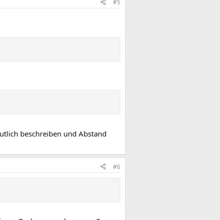
#5
iese gingen nicht.
utlich beschreiben und Abstand
#6