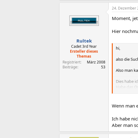
24. Dezember 
Moment, jet
Hier nochma
Rultek
Cadet 3rd Year
hi,
Ersteller dieses
Themas
also die Su
Registriert
März 2008
Beiträge
53
Also man k
Dies habe i
Habe das
O
Aber das Des
Wenn man et
Einige Sach
Ich habe nic
Wenn ich hie
Aber man sol
Sollte aber 