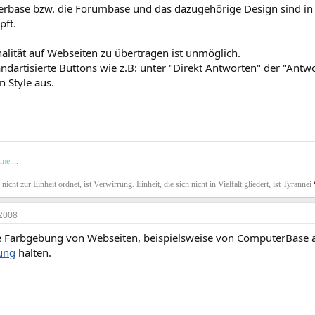
rbase bzw. die Forumbase und das dazugehörige Design sind in k
pft.
alität auf Webseiten zu übertragen ist unmöglich.
andartisierte Buttons wie z.B: unter "Direkt Antworten" der "Ant
n Style aus.
ime
...
_
h nicht zur Einheit ordnet, ist Verwirrung. Einheit, die sich nicht in Vielfalt gliedert, ist Tyrannei
2008
 Farbgebung von Webseiten, beispielsweise von ComputerBase an
tung
halten.