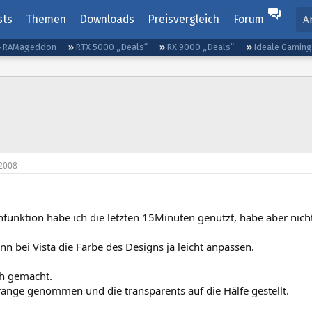
sts
Themen
Downloads
Preisvergleich
Forum
A
RAMageddon
RTX 5000 „Deals“
RX 9000 „Deals“
Ideale Gamin
2008
hfunktion habe ich die letzten 15Minuten genutzt, habe aber nic
n bei Vista die Farbe des Designs ja leicht anpassen.
ch gemacht.
ange genommen und die transparents auf die Hälfe gestellt.