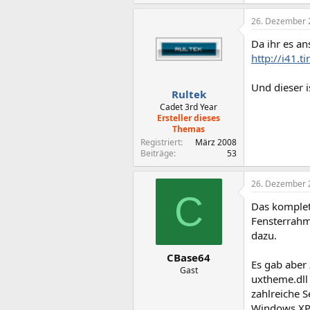
26. Dezember 
Da ihr es an
http://i41.
Und dieser i
Rultek
Cadet 3rd Year
Ersteller dieses
Themas
Registriert
März 2008
Beiträge
53
26. Dezember 
C
Das komplet
Fensterrahm
dazu.
CBase64
Es gab aber
Gast
uxtheme.dll
zahlreiche 
Windows XP