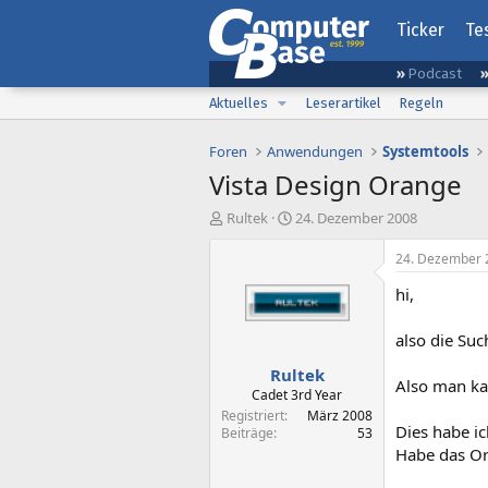
Ticker
Te
Podcast
Aktuelles
Leserartikel
Regeln
Foren
Anwendungen
Systemtools
Vista Design Orange
E
E
Rultek
24. Dezember 2008
r
r
s
s
24. Dezember 
t
t
hi,
e
e
l
l
l
l
also die Suc
e
t
Rultek
r
a
Also man kan
m
Cadet 3rd Year
Registriert
März 2008
Dies habe i
Beiträge
53
Habe das Or