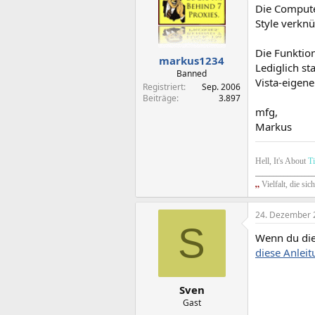
Die Compute
Style verknü
Die Funktion
markus1234
Lediglich st
Banned
Vista-eigene
Registriert
Sep. 2006
Beiträge
3.897
mfg,
Markus
Hell, It's About
T
_________________
„
Vielfalt, die sic
24. Dezember 
S
Wenn du die
diese Anlei
Sven
Gast