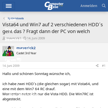
Hauptmenü
Anmelden
Systemtools
Ticker
Vista64 und Win7 auf 2 verschiedenen HDD´s
Tests
geht das ? Fragt dann der PC von welch
E
E
maverick2
14. Juni 2009
Downloads
r
r
s
s
maverick2
Preisvergleich
t
t
Cadet 3rd Year
e
e
l
l
Forum
l
l
14. Juni 2009
#1
e
t
Aktuelles
r
a
Hallo und schönen Sonntag wünsche ich,
m
Empfohlene Inhalte
ich habe zwei HDD´s (die gleichen sogar) mit Vista64, und
Neue Beiträge
eine mit dem Win7 64 RC drauf.
Momentan nutze ich nur die Vista HDD. Die Win7RC ist
Neueste Aktivitäten
abgesteckt.
Leserartikel