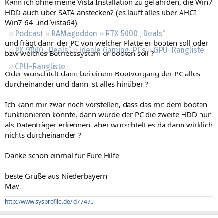
Kann ich ohne meine Vista Installation zu gefährden, die Win7
Regeln
HDD auch über SATA anstecken? (es läuft alles über AHCI
Win7 64 und Vista64)
Podcast
RAMageddon
RTX 5000 „Deals“
und frägt dann der PC von welcher Platte er booten soll oder
RX 9000 „Deals“
Ideale Gaming-PCs
GPU-Rangliste
bzw welches Betriebssystem er booten soll ?
CPU-Rangliste
Oder wurschtelt dann bei einem Bootvorgang der PC alles
durcheinander und dann ist alles hinüber ?
Ich kann mir zwar noch vorstellen, dass das mit dem booten
funktionieren könnte, dann würde der PC die zweite HDD nur
als Datenträger erkennen, aber wurschtelt es da dann wirklich
nichts durcheinander ?
Danke schon einmal für Eure Hilfe
beste Grüße aus Niederbayern
Mav
http://www.sysprofile.de/id77470