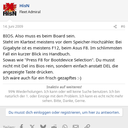
HisN
Fleet Admiral
14. Juni 2009
#6
BIOS. Also muss es beim Board sein.
Steht im Klartext meistens vor dem Speicher-Hochzähler. Bei
Gigabyte ist es meistens F12, beim Asus F8. Im schlimmsten
Fall ein kurzer Blick ins Handbuch.
Sowas wie "Press F8 for Bootdevice Selection". Du musst
nicht mit Del ins Bios rein, sondern einfach anstatt DEL die
angezeigte Taste drücken.
Ich wäre auch für ein frisch gezapftes :-)
Inaktiv auf weiteres!
99% Wiederholungen. Ich kann oder will keine Suche benutzen. Ich bin
natürlich der 1. oder Einzige mit dem Problem. Ich kann es echt nicht mehr
sehen. Bitte, Danke, Gerne.​
Du musst dich einloggen oder registrieren, um hier zu antworten.
Facebook
X (Twitter)
Bluesky
Reddit
WhatsApp
E-Mail
Link
Teilen: