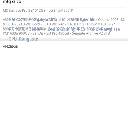
mfg cuco
Regeln
MS Surface Pro 3 i7 512GB - LG 34UM95C-P
Podcast
RAMageddon
RTX 5000 „Deals“
AMD EPYC 7551P - Gigabyte MZ31-AR0 - 128GB Ram - Intel Optane 900P U.2
& PCIe - 32TB WD Gold - 86TB WD Red - 1.6TB HGST HUSMM1616 - 2*
800GB HGST HUSMM8080 - 3* 200GB HGST HUSSL4020 - Samsung
RX 9000 „Deals“
Ideale Gaming-PCs
GPU-Rangliste
PM1633a 960GB - SanDisk Ext Pro 480GB - Seagate Archive V2 8TB
CPU-Rangliste