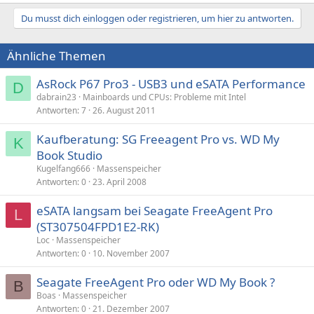
Du musst dich einloggen oder registrieren, um hier zu antworten.
Ähnliche Themen
AsRock P67 Pro3 - USB3 und eSATA Performance
D
dabrain23
Mainboards und CPUs: Probleme mit Intel
Antworten
7
26. August 2011
Kaufberatung: SG Freeagent Pro vs. WD My
K
Book Studio
Kugelfang666
Massenspeicher
Antworten
0
23. April 2008
eSATA langsam bei Seagate FreeAgent Pro
L
(ST307504FPD1E2-RK)
Loc
Massenspeicher
Antworten
0
10. November 2007
Seagate FreeAgent Pro oder WD My Book ?
B
Boas
Massenspeicher
Antworten
0
21. Dezember 2007