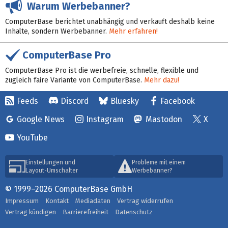
Warum Werbebanner?
ComputerBase berichtet unabhängig und verkauft deshalb keine
Inhalte, sondern Werbebanner.
Mehr erfahren!
ComputerBase Pro
ComputerBase Pro ist die werbefreie, schnelle, flexible und
zugleich faire Variante von ComputerBase.
Mehr dazu!
Feeds
Discord
Bluesky
Facebook
Google News
Instagram
Mastodon
X
YouTube
Einstellungen und
Probleme mit einem
Layout-Umschalter
Werbebanner?
© 1999–2026 ComputerBase GmbH
Impressum
Kontakt
Mediadaten
Vertrag widerrufen
Vertrag kündigen
Barrierefreiheit
Datenschutz