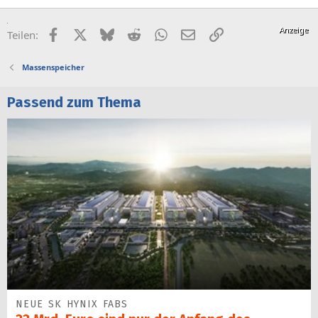
Facebook
X (Twitter)
Bluesky
Reddit
WhatsApp
E-Mail
Link
Teilen:
Massenspeicher
Passend zum Thema
NEUE SK HYNIX FABS