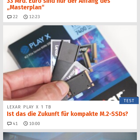
33 Mrd. Euro sind nur der Anfang des
„Masterplan“
Kommentare
22
12:23
TEST
LEXAR PLAY X 1 TB
Ist das die Zukunft für kompakte M.2-SSDs?
Kommentare
41
10:00