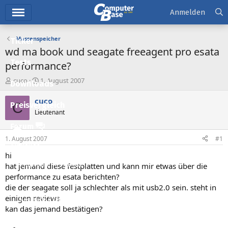
Hauptmenü
Anmelden
Massenspeicher
Ticker
wd ma book und seagate freeagent pro esata
Tests
performance?
E
E
cuco
1. August 2007
Downloads
r
r
s
s
cuco
C
Preisvergleich
t
t
Lieutenant
e
e
l
l
Forum
l
l
1. August 2007
#1
e
t
Aktuelles
r
a
hi
m
Empfohlene Inhalte
hat jemand diese festplatten und kann mir etwas über die
performance zu esata berichten?
Neue Beiträge
die der seagate soll ja schlechter als mit usb2.0 sein. steht in
einigen reviews
Neueste Aktivitäten
kan das jemand bestätigen?
Leserartikel